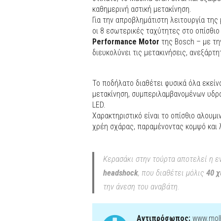
καθημερινή αστική μετακίνηση.
Για την απροβλημάτιστη λειτουργία της
οι 8 εσωτερικές ταχύτητες στο οπίσθιο
Performance Motor
της Bosch – με τ
διευκολύνει τις μετακινήσεις, ανεξάρτ
Το ποδήλατο διαθέτει φυσικά όλα εκείν
μετακίνηση, συμπεριλαμβανομένων υδρ
LED.
Χαρακτηριστικό είναι το οπίσθιο αλουμ
χρέη σχάρας, παραμένοντας κομψό και λ
Κερασάκι στην τούρτα αποτελεί η ε
headshock
, που διαθέτει μόλις
40 χ
την άνεση του αναβάτη.
Αντιπρόσωπος:
www.mol