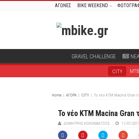
ΑΓΩΝΕΣ
BIKE WEEKEND
ΦΩΤΟΓΡΑΦ
GRAVEL CHALLENGE
ΝΕ
MT
CITY
Home
|
ΑΓΟΡΑ
|
CITY
|
Το νέο KTM Macina Gran τ
Το νέο KTM Macina Gran 
ΔΗΜΉΤΡΗΣ ΚΟΛΟΜΒΆΤΣΟΣ
11/07/201