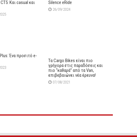
CT5: Και casual και
Silence eRide
26/09/2024
2025
 Plus: Ένα προσιτό e-
Tα Cargo Bikes είναι πιο
γρήγορα στις παραδόσεις και
2023
πιο “καθαρά” από τα Van,
επιβεβαιώνει νέα έρευνα!
07/08/2021