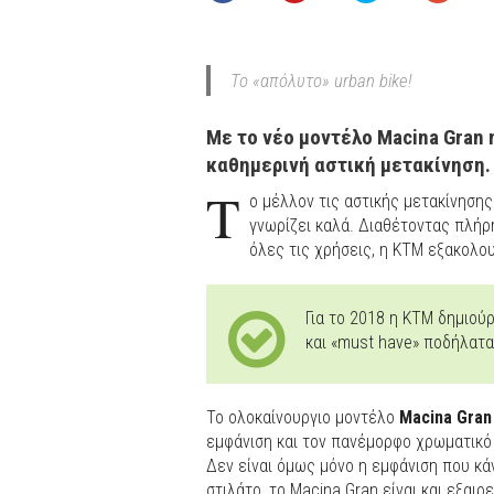
Το «απόλυτο» urban bike!
Με το νέο μοντέλο Macina Gran 
καθημερινή αστική μετακίνηση.
Τ
ο μέλλον τις αστικής μετακίνησης 
γνωρίζει καλά. Διαθέτοντας πλήρ
όλες τις χρήσεις, η KTM εξακολου
Για το 2018 η KTM δημιού
και «must have» ποδήλατα
Το ολοκαίνουργιο μοντέλο
Macina Gran
εμφάνιση και τον πανέμορφο χρωματικό
Δεν είναι όμως μόνο η εμφάνιση που κά
στιλάτο, το Macina Gran είναι και εξαιρ