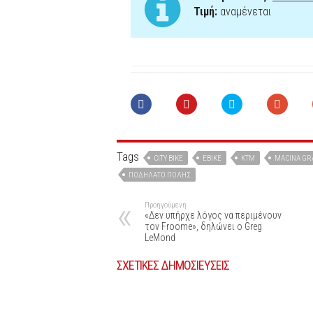
Τιμή:
αναμένεται
Tags
CITY BIKE
EBIKE
KTM
MACINA GR
ΠΟΔΉΛΑΤΟ ΠΌΛΗΣ
Προηγούμενη
«Δεν υπήρχε λόγος να περιμένουν
τον Froome», δηλώνει ο Greg
LeMond
ΣΧΕΤΙΚΕΣ ΔΗΜΟΣΙΕΥΣΕΙΣ