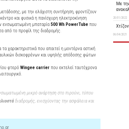
Με την
ανακαλ
 μετάδοσης, με την ελάχιστη συντήρηση, φροντίζουν
 κέντρο και φυσικά η πανίσχυρη ηλεκτροκίνηση
20/01/2022
ην ενσωματωμένη μπαταρία
500 Wh PowerTube
που
Χτίζο
ητα από το προφίλ της διαδρομής.
06/04/2021
α τα χαρακτηριστικά που απαιτεί η μοντέρνα αστική
αυλικών δισκοφρένων και υψηλής απόδοσης φώτων
ινίου φτερό
Wingee carrier
που εκτελεί ταυτόχρονα
ειτουργικό.
νσωματωμένη μικρό ανάρτηση στο πιρούνι, τύπου
ιλιοστά
διαδρομής, ενισχύοντας την ασφάλεια και
ho.gr