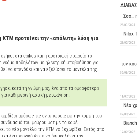
ΔΙΑΒΑΣ
Σσσ… η
26/09/2024
Nilox:
η ΚΤΜ προτείνει την «απόλυτη» λύση για
23/03/2023
ανήκει στα ebikes και η αυστριακή εταιρεία το
η γκάμα ποδηλάτων με ηλεκτρική υποβοήθηση για
τον κόσ
θεί να επενδύει και να εξελίσσει τα μοντέλα της.
09/08/2022
ργησε, κατά τη γνώμη μας, ένα από τα ομορφότερα
 για καθημερινή αστική μετακίνηση.
11/07/2022
Νέα χρ
09/03/2022
κερδίζει αμέσως τις εντυπώσεις με την κομψή του
 συνδυασμό του μαύρου ματ με το καφέ.
Bianch
νει το νέο μοντέλο την KTM να ξεχωρίζει. Εκτός από
17/02/2022
ετικά λειτουργικό ώστε να διευκολύνει την