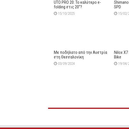
UTO PRO 20: Το καλύτερο e-
Shimano 
folding στις 20”?
SPD
15/10/2025
15/02/
Με ποδήλατο από την Αυστρία
Nilox X7
στη Θεσσαλονίκη
Bike
03/09/2024
19/04/