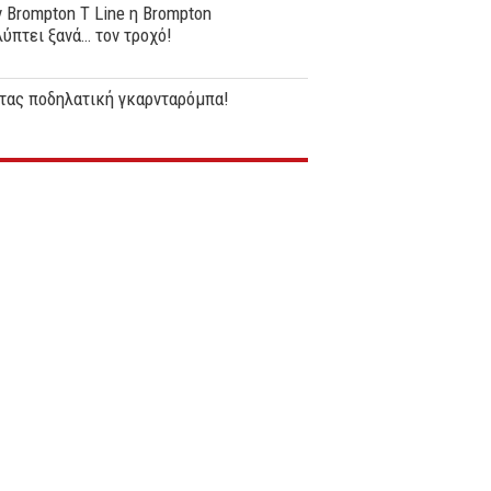
 Brompton T Line η Brompton
ύπτει ξανά… τον τροχό!
ντας ποδηλατική γκαρνταρόμπα!