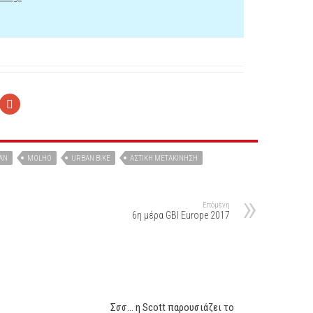
AN
MOLHO
URBAN BIKE
ΑΣΤΙΚΉ ΜΕΤΑΚΊΝΗΣΗ
Επόμενη
6η μέρα GBI Europe 2017
Σσσ… η Scott παρουσιάζει το