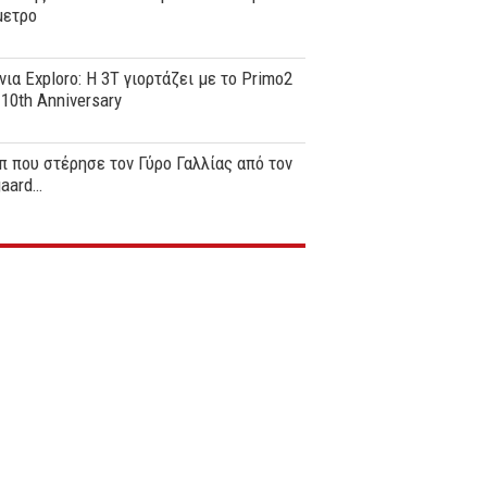
μετρο
νια Exploro: Η 3T γιορτάζει με το Primo2
0th Anniversary
π που στέρησε τον Γύρο Γαλλίας από τον
gaard…