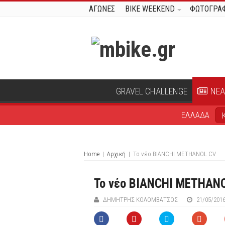
ΑΓΩΝΕΣ
BIKE WEEKEND
ΦΩΤΟΓΡΑΦ
GRAVEL CHALLENGE
ΝΕΑ
ΕΛΛΑΔΑ
Home
|
Αρχική
|
Το νέο BIANCHI METHANOL CV
Το νέο BIANCHI METHAN
ΔΗΜΉΤΡΗΣ ΚΟΛΟΜΒΆΤΣΟΣ
21/05/201