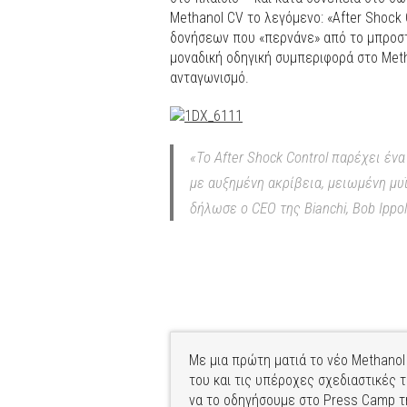
Methanol CV το λεγόμενο: «After Shock
δονήσεων που «περνάνε» από το μπροστ
μοναδική οδηγική συμπεριφορά στο Meth
ανταγωνισμό.
«Το After Shock Control παρέχει έν
με αυξημένη ακρίβεια, μειωμένη μυ
δήλωσε ο CEO της Bianchi, Bob Ippol
Με μια πρώτη ματιά το νέο Methano
του και τις υπέροχες σχεδιαστικές
να το οδηγήσουμε στo Press Camp της