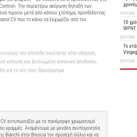
χρονό
 Control». Tην περαιτέρω ακύρωση δηλαδή των
ινό πιρούνι μετά από κάποιο χτύπημα, προσδίδοντας
21/07/2026
anol CV που το κάνει να ξεχωρίζει από τον
10 χρό
WPNT 1
20/07/2026
Το ετά
Vinge
α εντελώς νέο επίπεδο ποιότητας στην οδήγηση,
ϊκή κόπωση και βελτιωμένη συνολική απόδοση»,
20/07/2026
ito για το νέο τους δημιούργημα.
l CV εντυπωσιάζει με το πανέμορφο χρωματισμό
 του γραμμές. Αναμένουμε με μεγάλη ανυπομονησία
 Bianchi στην Brescia τον προσεχή Ιούλιο και να