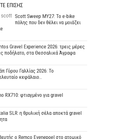
ΤΕ ΕΠΙΣΗΣ
Scott Sweep MY27: Το e-bike
πόλης που δεν θέλει να μοιάζει
ke
tos Gravel Experience 2026: τρεις μέρες
ες ποδήλατο, στα Θεσσαλικά Άγραφα
άπ Γύρου Γαλλίας 2026: Το
ελευταίο κεφάλαιο…
o RX710: φτιαγμένο για gravel
Italia SLR: η θρυλική σέλα αποκτά gravel
τητα
ευτής ο Remco Evenepoel στο ατομικό