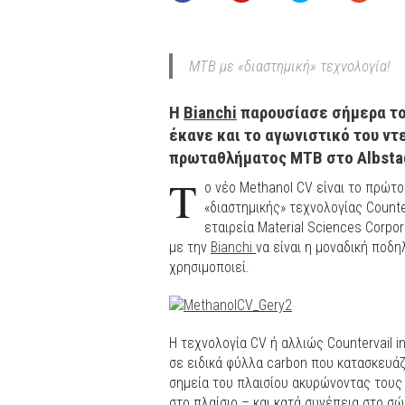
MTB με «διαστημική» τεχνολογία!
Η
Bianchi
παρουσίασε σήμερα το 
έκανε και το αγωνιστικό του ν
πρωταθλήματος MTB στο Albstad
Τ
ο νέο Methanol CV είναι το πρώτ
«διαστημικής» τεχνολογίας Count
εταιρεία Material Sciences Corpo
με την
Βianchi
να είναι η μοναδική ποδη
χρησιμοποιεί.
Η τεχνολογία CV ή αλλιώς Countervail i
σε ειδικά φύλλα carbon που κατασκευάζ
σημεία του πλαισίου ακυρώνοντας του
στο πλαίσιο – και κατά συνέπεια στο σ