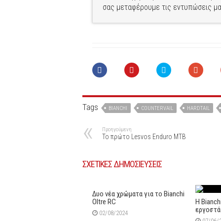
σας μεταφέρουμε τις εντυπώσεις μα
Tags
BIANCHI
COUNTERVAIL
HARDTAIL
Προηγούμενη
Το πρώτο Lesvos Enduro MTB
ΣΧΕΤΙΚΕΣ ΔΗΜΟΣΙΕΥΣΕΙΣ
Δυο νέα χρώματα για το Bianchi
Oltre RC
H Bianch
εργοστάσ
02/08/2024
07/06/