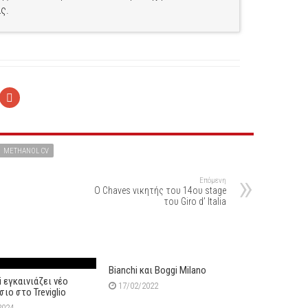
ς.
METHANOL CV
Επόμενη
Ο Chaves νικητής του 14ου stage
του Giro d’ Italia
Bianchi και Boggi Milano
i εγκαινιάζει νέο
17/02/2022
ιο στο Treviglio
2024