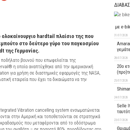
ΔΙΑΒΑΣ
με e-bi
ολοκαίνουργιο hardtail πλαίσιο της που
31/07/2026
τεμπούτο στο δεύτερο γύρο του παγκοσμίου
Amaran
γεμάτ
t της Γερμανίας.
28/07/2026
ο ποδήλατο βουνού που επωφελείται της
20ο ετ
ervail® η οποία αναπτύχθηκε από την αμερικανική
(προ)τ
ration για χρήση σε διαστημικές εφαρμογές της NASA,
λατική εταιρεία που έχει τα δικαιώματα να την
25/07/2026
Shiman
24/07/2026
Selle 
ntegrated Vibration cancelling system ενσωματώνεται
ταυτό
ονται στην Αμερική και τοποθετούνται σε στρατηγικά
23/07/2026
ς κραδασμούς που μεταφέρονται από το οδόστρωμα
Θριαμβ
ώμα του αναβάτη – σε ποσοστό 80%, προσδίδοντας στο