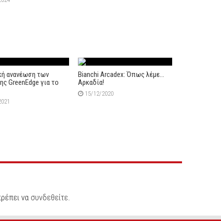
κή ανανέωση των
Bianchi Arcadex: Όπως λέμε…
της GreenEdge για το
Αρκαδία!
15/12/2020
2021
πρέπει να
συνδεθείτε
.