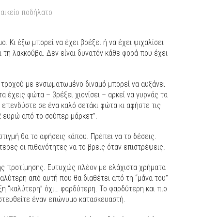
ναικείο ποδήλατο
ο. Κι έξω μπορεί να έχει βρέξει ή να έχει ψιχαλίσει
ι τη λακκούβα. Δεν είναι δυνατόν κάθε φορά που έχει
 τροχού με ενσωματωμένο διναμό μπορεί να αυξάνει
τα έχεις φώτα – βρέξει χιονίσει – αρκεί να γυρνάς τα
, επενδύστε σε ένα καλό σετάκι φώτα κι αφήστε τις
2 ευρώ από το σούπερ μάρκετ”.
στιγμή θα το αφήσεις κάπου. Πρέπει να το δέσεις.
τερες οι πιθανότητες να το βρεις όταν επιστρέψεις.
ς προτίμησης. Ευτυχώς πλέον με ελάχιστα χρήματα
καλύτερη από αυτή που θα διαθέτει από τη “μάνα του”
έξη “καλύτερη” όχι… φαρδύτερη. Το φαρδύτερη και πιο
ιστευθείτε έναν επώνυμο κατασκευαστή.