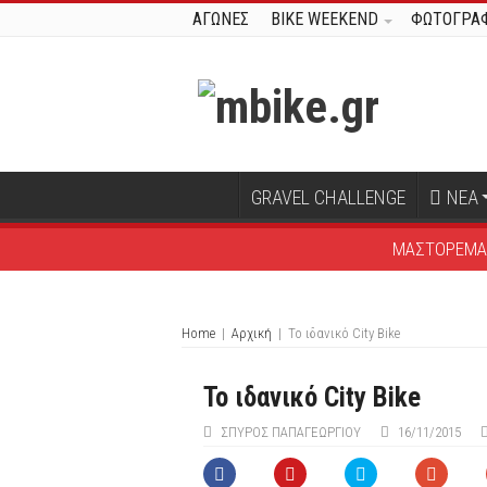
ΑΓΩΝΕΣ
BIKE WEEKEND
ΦΩΤΟΓΡΑΦ
GRAVEL CHALLENGE
ΝΕΑ
ΜΑΣΤΟΡΕΜΑ
Home
|
Αρχική
|
Το ιδανικό City Bike
Το ιδανικό City Bike
ΣΠΎΡΟΣ ΠΑΠΑΓΕΩΡΓΊΟΥ
16/11/2015