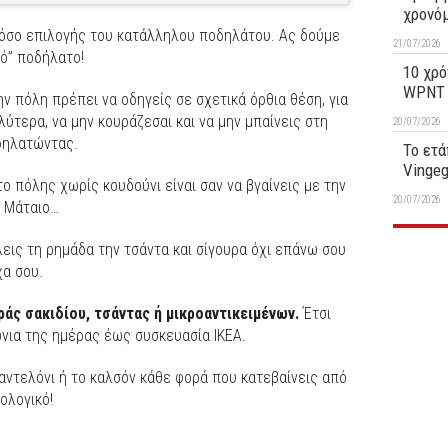
χρονό
 όσο επιλογής του κατάλληλου ποδηλάτου. Ας δούμε
21/07/2026
κό” ποδήλατο!
10 χρό
WPNT 1
ν πόλη πρέπει να οδηγείς σε σχετικά όρθια θέση, για
ύτερα, να μην κουράζεσαι και να μην μπαίνεις στη
20/07/2026
οδηλατώντας.
Το ετά
Vinge
 πόλης χωρίς κουδούνι είναι σαν να βγαίνεις με την
20/07/2026
… Μάταιο…
εις τη ρημάδα την τσάντα και σίγουρα όχι επάνω σου
χα σου.
άς σακιδίου, τσάντας ή μικροαντικειμένων.
Έτσι
νια της ημέρας έως συσκευασία ΙΚΕΑ.
αντελόνι ή το καλσόν κάθε φορά που κατεβαίνεις από
ολογικό!