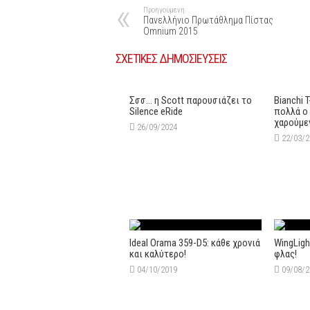
Προηγούμενη
Πανελλήνιο Πρωτάθλημα Πίστας
Omnium 2015
ΣΧΕΤΙΚΕΣ ΔΗΜΟΣΙΕΥΣΕΙΣ
Σσσ… η Scott παρουσιάζει το
Bianchi T
Silence eRide
πολλά ο 
χαρούμε
26/09/2024
22/03/
Ideal Orama 359-D5: κάθε χρονιά
WingLigh
και καλύτερο!
φλας!
04/10/2019
09/08/