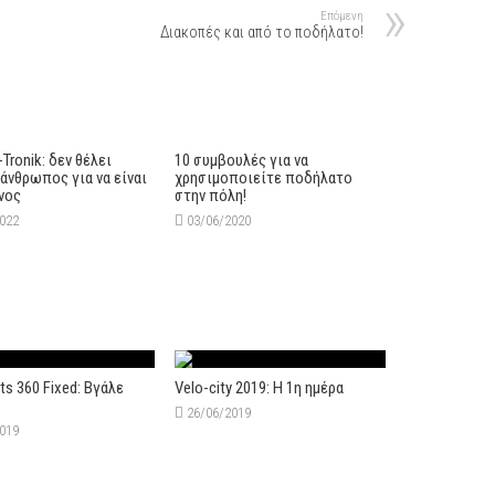
Επόμενη
Διακοπές και από το ποδήλατο!
-Tronik: δεν θέλει
10 συμβουλές για να
άνθρωπος για να είναι
χρησιμοποιείτε ποδήλατο
νος
στην πόλη!
2022
03/06/2020
ts 360 Fixed: Βγάλε
Velo-city 2019: H 1η ημέρα
26/06/2019
2019