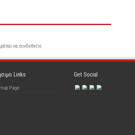
πρέπει να
συνδεθείτε
.
σιμα Links
Get Social
emap Page