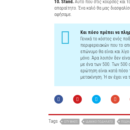
10. Stand.
Αυτό που στις κούρσες και τ
απαραίτητο. Ένα καλό θα μας διασφαλίσ
αφήσαμε.
Και πόσο πρέπει να πλ
Γενικά το κόστος ενός πο
περιφερειακών που το απο
επώνυμο θα είναι και λίγ
μόνο. Άρα λοιπόν δεν είν
με ένα των 500. Των 500 
ερώτηση είναι κατά πόσο 
μετακίνηση. Ή αν έχει να 
Tags
CITY BIKES
ΙΔΑΝΙΚΌ ΠΟΔΉΛΑΤΟ
ΠΟΔΉ