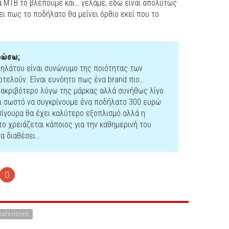
α ΜΤΒ το βλέπουμε και… γελάμε, εδώ είναι απολύτως
ει πως το ποδήλατο θα μείνει όρθιο εκεί που το
ηρώσω;
δηλάτου είναι συνώνυμο της ποιότητας των
τελούν. Είναι ευνόητο πως ένα brand πιο…
ο ακριβότερο λόγω της μάρκας αλλά συνήθως λίγο
αι σωστό να συγκρίνουμε ένα ποδήλατο 300 ευρώ
σίγουρα θα έχει καλύτερο εξοπλισμό αλλά η
το χρειάζεται κάποιος για την καθημερινή του
τα διαθέσει…
ΛΑΤΑ ΠΌΛΗΣ