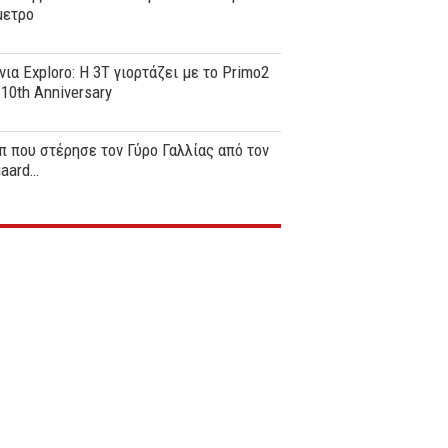
μετρο
νια Exploro: Η 3T γιορτάζει με το Primo2
0th Anniversary
π που στέρησε τον Γύρο Γαλλίας από τον
gaard…