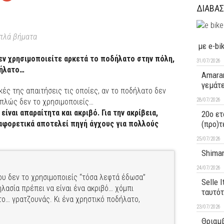
ΔΙΑΒΑΣ
πλά βήματα
με e-bi
 δεν χρησιμοποιείτε αρκετά το ποδήλατο στην πόλη,
31/07/2026
δήλατο…
Amaran
γεμάτ
κές της απαιτήσεις τις οποίες, αν το ποδήλατο δεν
28/07/2026
απλώς δεν το χρησιμοποιείς…
ναι απαραίτητα και ακριβό. Για την ακρίβεια,
20ο ετ
(προ)τ
διαφορετικά αποτελεί πηγή άγχους για πολλούς
25/07/2026
Shiman
24/07/2026
υ δεν το χρησιμοποιείς “τόσα λεφτά έδωσα”
Selle 
λασία πρέπει να είναι ένα ακριβό… χόμπι
ταυτό
ο… γρατζουνάς. Κι ένα χρηστικό ποδήλατο,
23/07/2026
Θριαμβ