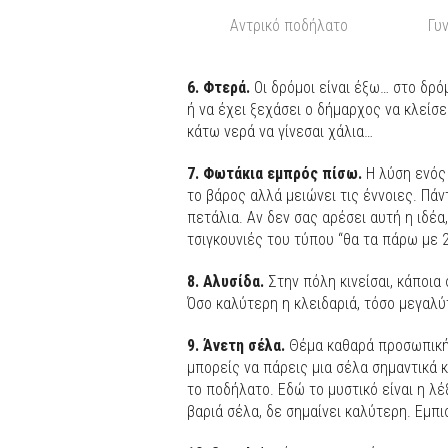
Αντρικό ποδήλατο
Γυ
6. Φτερά.
Οι δρόμοι είναι έξω… στο δρόμ
ή να έχει ξεχάσει ο δήμαρχος να κλείσε
κάτω νερά να γίνεσαι χάλια…
7. Φωτάκια εμπρός πίσω.
Η λύση ενός
το βάρος αλλά μειώνει τις έννοιες. Πάν
πετάλια. Αν δεν σας αρέσει αυτή η ιδέα
τσιγκουνιές του τύπου “θα τα πάρω με 
8. Αλυσίδα.
Στην πόλη κινείσαι, κάποια 
Όσο καλύτερη η κλειδαριά, τόσο μεγαλύ
9. Άνετη σέλα.
Θέμα καθαρά προσωπική
μπορείς να πάρεις μια σέλα σημαντικά 
το ποδήλατο. Εδώ το μυστικό είναι η λ
βαριά σέλα, δε σημαίνει καλύτερη. Εμπ