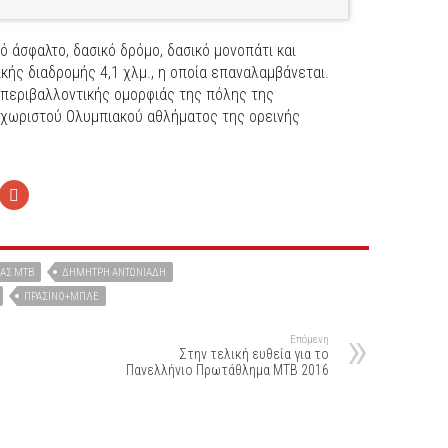
 άσφαλτο, δασικό δρόμο, δασικό μονοπάτι και
κής διαδρομής 4,1 χλμ., η οποία επαναλαμβάνεται.
 περιβαλλοντικής ομορφιάς της πόλης της
εχωριστού Ολυμπιακού αθλήματος της ορεινής
ΑΣ MTB
ΔΗΜΉΤΡΗ ΑΝΤΩΝΙΆΔΗ
ΠΡΆΣΙΝΟ+ΜΠΛΕ
Επόμενη
Στην τελική ευθεία για το
Πανελλήνιο Πρωτάθλημα ΜΤΒ 2016