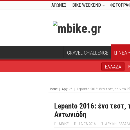
ΑΓΩΝΕΣ
BIKE WEEKEND
ΦΩΤΟΓΡΑΦ
GRAVEL CHALLENGE
ΝΕΑ
ΕΛΛΑΔΑ
Home
|
Αρχική
|
Lepanto 2016: ένα τεστ, πριν το 
Lepanto 2016: ένα τεστ, 
Αντωνιάδη
MBIKE
12/07/2016
ΑΡΧΙΚΉ
,
ΕΛΛΑΔ