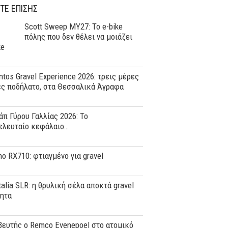
ΤΕ ΕΠΙΣΗΣ
Scott Sweep MY27: Το e-bike
πόλης που δεν θέλει να μοιάζει
ke
tos Gravel Experience 2026: τρεις μέρες
ες ποδήλατο, στα Θεσσαλικά Άγραφα
άπ Γύρου Γαλλίας 2026: Το
ελευταίο κεφάλαιο…
o RX710: φτιαγμένο για gravel
Italia SLR: η θρυλική σέλα αποκτά gravel
τητα
ευτής ο Remco Evenepoel στο ατομικό