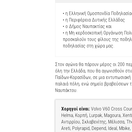
• η Ελληνική Ομοσπονδία Ποδηλασία
• η Περιφέρεια Δυτικής Ελλάδας
• ο Δήμος Ναυπακτίας και
• η Μη κερδοσκοπική Οργάνωση Πολ
προσκαλούν τους φίλους της ποδηλα
ποδηλασίας στη χώρα μας.
Στον αγώνα θα πάρουν μέρος οι 200 πε
όλη την Ελλάδα, που θα αγωνισθούν στι
Παίδων-Κορασίδων, σε μια εντυπωσιακή 
παλαιά πόλη, ενώ σημείο βραβεύσεων τω
Ναυπάκτου.
Χορηγοί είναι:
Volvo V60 Cross Countr
Helma, Κορπή, Lurpak, Magoura, Xent
Αντιρρίου, Σκλαβενίτης, Μέλισσα, The
Areti, Polyrapid, Depend, Ideal, Mbi