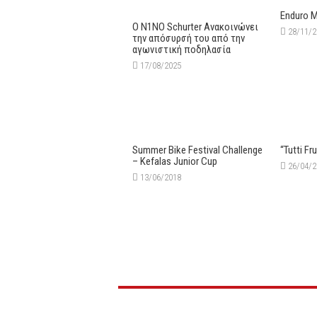
Enduro 
Ο N1NO Schurter Ανακοινώνει
28/11/
την απόσυρσή του από την
αγωνιστική ποδηλασία
17/08/2025
Summer Bike Festival Challenge
“Tutti Fr
– Kefalas Junior Cup
26/04/
13/06/2018