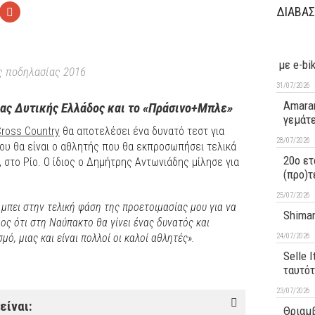
ΔΙΑΒΑΣ
με e-bi
ς ποδηλασίας 2016
31/07/2026
Amaran
ας Δυτικής Ελλάδος και το «Πράσινο+Μπλε»
γεμάτ
ross Country
θα αποτελέσει ένα δυνατό τεστ για
28/07/2026
ου θα είναι ο αθλητής που θα εκπροσωπήσει τελικά
20ο ετ
στο Ρίο. Ο ίδιος ο Δημήτρης Αντωνιάδης μίλησε για
(προ)τ
25/07/2026
ω μπει στην τελική φάση της προετοιμασίας μου για να
Shiman
ρος ότι στη Ναύπακτο θα γίνει ένας δυνατός και
24/07/2026
ό, μιας και είναι πολλοί οι καλοί αθλητές».
Selle 
ταυτό
23/07/2026
είναι:
Θριαμβ