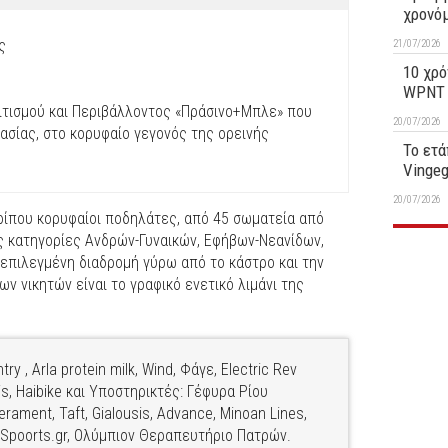
χρονό
ς
21/07/2026
10 χρό
WPNT 1
ιτισμού και Περιβάλλοντος «Πράσινο+Μπλε» που
20/07/2026
σίας, στο κορυφαίο γεγονός της ορεινής
Το ετά
Vinge
20/07/2026
ρίπου κορυφαίοι ποδηλάτες, από 45 σωματεία από
ς κατηγορίες Ανδρών-Γυναικών, Εφήβων-Νεανίδων,
επιλεγμένη διαδρομή γύρω από το κάστρο και την
ν νικητών είναι το γραφικό ενετικό λιμάνι της
y , Arla protein milk, Wind, Φάγε, Electric Rev
is, Haibike και Υποστηρικτές: Γέφυρα Ρίου
rament, Taft, Gialousis, Advance, Minoan Lines,
ke, Spoorts.gr, Ολύμπιον Θεραπευτήριο Πατρών.