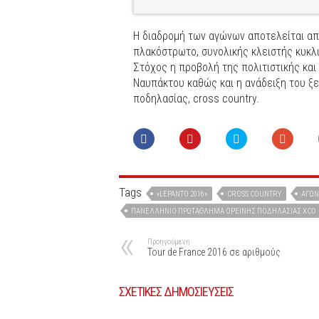
Η διαδρομή των αγώνων αποτελείται από
πλακόστρωτο, συνολικής κλειστής κυκλι
Στόχος η προβολή της πολιτιστικής και
Ναυπάκτου καθώς και η ανάδειξη του ξ
ποδηλασίας, cross country.
Tags
«LEPANTO 2016»
CROSS COUNTRY
ΑΓΏΝ
ΠΑΝΕΛΛΉΝΙΟ ΠΡΩΤΆΘΛΗΜΑ ΟΡΕΙΝΉΣ ΠΟΔΗΛΑΣΊΑΣ XCΟ
Προηγούμενη
Tour de France 2016 σε αριθμούς
ΣΧΕΤΙΚΕΣ ΔΗΜΟΣΙΕΥΣΕΙΣ