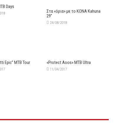
MTB Days
Στα «όρια» με το KONA Kahuna
2018
29’’
24/08/2018
utti Epic” MTB Tour
«Protect Aoos» ΜΤΒ Ultra
2017
11/04/2017