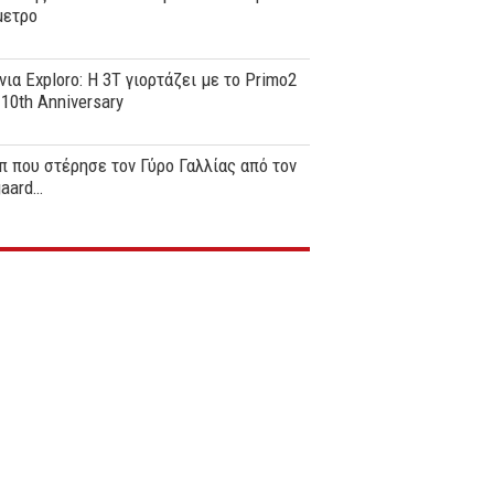
μετρο
νια Exploro: Η 3T γιορτάζει με το Primo2
0th Anniversary
π που στέρησε τον Γύρο Γαλλίας από τον
gaard…