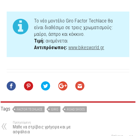
Το νέο μοντέλο Giro Factor Techlace θα
είναι διαθέσιμο σε τρεις χρωματισμούς:
μαύρο, άσπρο και κόκκινο.
Τιμή:
αναμένεται
Αντιπρόσωπος:
www.bikesworld.gr
Tags
FACTOR TECHLACE
GIRO
ROAD SHOES
Προηγούμενη
Μάθε να στρίβεις γρήγορα και με
ασφάλεια