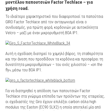
μοντέλου παπουτσιών Factor Techlace – για
χρήση road.
Το ιδιαίτερο χαρακτηριστικό που διαφοροποιεί τα παπούτσια
GIRO Factor Techlace από τον ανταγωνισμό είναι ο
συνδυασμός, για πρώτη φορά, κορδoνιών με αυτοκόλλητα
Velcro – μαζί με έναν μικρορυθμιστή BOA IP1.
Αυτή η σχεδίαση διατηρεί το χαμηλό βάρος, τη σταθερότητα
και την άνεση που προσδίδουν τα κορδόνια και προσφέρει τη
δυνατότητα μικρορυθμίσεων – του ενός χιλιοστού – «on the
fly», μέσω του BOA IP1.
Για να διατηρηθεί η απόδοση των παπουτσιών Factor
Techlace στα γνώριμα επίπεδα των προϊόντων της εταιρείας,
οι σχεδιαστές της Giro έχουν επιλέξει carbon σόλα high
modulus της Easton (EC90 SLX2) η οποία αποτελεί μία από