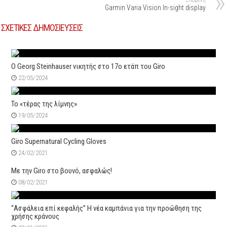
Επόμενη
Garmin Varia Vision In-sight display
ΣΧΕΤΙΚΕΣ ΔΗΜΟΣΙΕΥΣΕΙΣ
Ο Georg Steinhauser νικητής στο 17ο ετάπ του Giro
22/05/2024
Το «τέρας της λίμνης»
19/05/2024
Giro Supernatural Cycling Gloves
24/02/2021
Με την Giro στο βουνό, ασφαλώς!
08/02/2021
“Ασφάλεια επί κεφαλής” H νέα καμπάνια για την προώθηση της
χρήσης κράνους