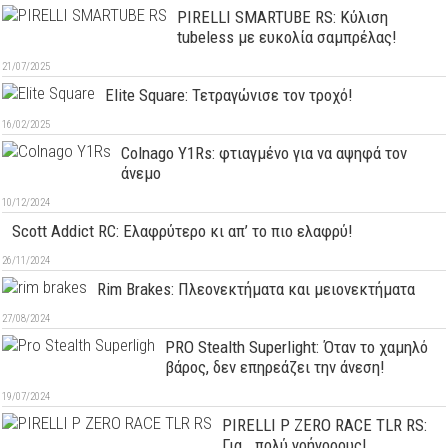
PIRELLI SMARTUBE RS: Κύλιση
tubeless με ευκολία σαμπρέλας!
21/07/2025
Elite Square: Τετραγώνισε τον τροχό!
16/02/2025
Colnago Y1Rs: φτιαγμένο για να αψηφά τον
άνεμο
10/12/2024
Scott Addict RC: Ελαφρύτερο κι απ’ το πιο ελαφρύ!
26/11/2024
Rim Brakes: Πλεονεκτήματα και μειονεκτήματα
27/08/2024
PRO Stealth Superlight: Όταν το χαμηλό
βάρος, δεν επηρεάζει την άνεση!
19/07/2024
PIRELLI P ZERO RACE TLR RS:
Για… πολύ γρήγορους!