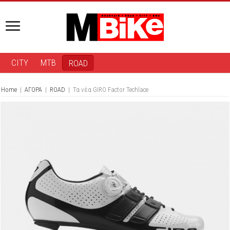
CITY
MTB
ROAD
Home
|
ΑΓΟΡΑ
|
ROAD
|
Τα νέα GIRO Factor Techlace