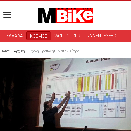
ΕΛΛΑΔΑ
WORLD TOUR
ΣΥΝΕΝΤΕΥΞΕΙΣ
ΚΟΣΜΟΣ
Home
|
Αρχική
|
Σχολή Προπονητών στην Κύπρο