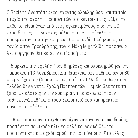
Ο Βασίλης Αναστόπουλος, έχοντας ολοκληρώσει και τα τρία
πτυχία της σχολής προπονητών στα κεντρικά της UCI, στην
Ελβετία, είναι ένας από τους εγκεκριμένους από την UCI
εκπαιδευτές. Το γεγονός μάλιστα πως η πρόσκληση
προερχόταν από την Κυπριακή Ομοσπονδία Ποδηλασίας και
τον ίδιο τον Πρόεδρό της, τον κ. Νάκη Μιχαηλίδη, προφανώς
λειτουργήσαν θετικά στην απόφασή του.
Η διάρκεια της σχολής ήταν 8 ημέρες και ολοκληρώθηκε την
Παρασκευή 13 Νοεμβρίου. Στη διάρκεια των μαθημάτων οι 30
συμμετέχοντες (6 από αυτούς από την Ελλάδα, καθώς στην
Ελλάδα δεν γίνεται Σχολή Προπονητών – εμείς βλέπετε τα
ξέρουμε όλα) είχαν την ευκαιρία να παρακολουθήσουν
καθημερινά μαθήματα τόσο θεωρητικά όσο και πρακτικά,
πάνω στο ποδήλατο.
Τα θέματα που αναπτύχθηκαν είχαν να κάνουν με ακαδημίες,
προπόνηση σε μικρές ηλικίες αλλά και γενικά θέματα
προπονητικής και σχεδιασμού της προπόνησης. Στο τέλος