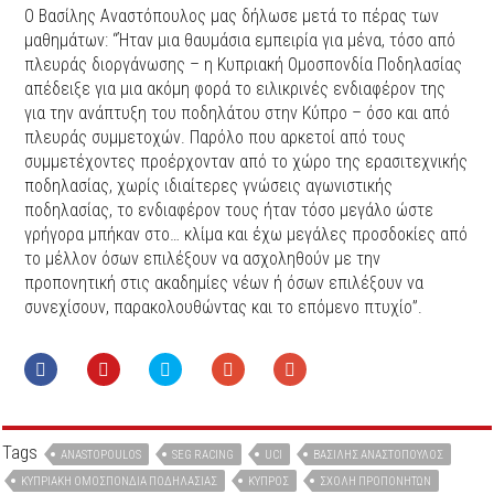
Ο Βασίλης Αναστόπουλος μας δήλωσε μετά το πέρας των
μαθημάτων: “Ήταν μια θαυμάσια εμπειρία για μένα, τόσο από
πλευράς διοργάνωσης – η Κυπριακή Ομοσπονδία Ποδηλασίας
απέδειξε για μια ακόμη φορά το ειλικρινές ενδιαφέρον της
για την ανάπτυξη του ποδηλάτου στην Κύπρο – όσο και από
πλευράς συμμετοχών. Παρόλο που αρκετοί από τους
συμμετέχοντες προέρχονταν από το χώρο της ερασιτεχνικής
ποδηλασίας, χωρίς ιδιαίτερες γνώσεις αγωνιστικής
ποδηλασίας, το ενδιαφέρον τους ήταν τόσο μεγάλο ώστε
γρήγορα μπήκαν στο… κλίμα και έχω μεγάλες προσδοκίες από
το μέλλον όσων επιλέξουν να ασχοληθούν με την
προπονητική στις ακαδημίες νέων ή όσων επιλέξουν να
συνεχίσουν, παρακολουθώντας και το επόμενο πτυχίο”.
Tags
ANASTOPOULOS
SEG RACING
UCI
ΒΑΣΊΛΗΣ ΑΝΑΣΤΌΠΟΥΛΟΣ
ΚΥΠΡΙΑΚΉ ΟΜΟΣΠΟΝΔΊΑ ΠΟΔΗΛΑΣΊΑΣ
ΚΎΠΡΟΣ
ΣΧΟΛΉ ΠΡΟΠΟΝΗΤΏΝ