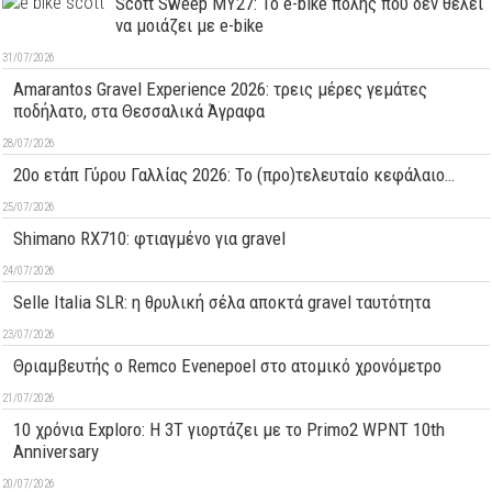
Scott Sweep MY27: Το e-bike πόλης που δεν θέλει
να μοιάζει με e-bike
31/07/2026
Amarantos Gravel Experience 2026: τρεις μέρες γεμάτες
ποδήλατο, στα Θεσσαλικά Άγραφα
28/07/2026
20ο ετάπ Γύρου Γαλλίας 2026: Το (προ)τελευταίο κεφάλαιο…
25/07/2026
Shimano RX710: φτιαγμένο για gravel
24/07/2026
Selle Italia SLR: η θρυλική σέλα αποκτά gravel ταυτότητα
23/07/2026
Θριαμβευτής ο Remco Evenepoel στο ατομικό χρονόμετρο
21/07/2026
10 χρόνια Exploro: Η 3T γιορτάζει με το Primo2 WPNT 10th
Anniversary
20/07/2026