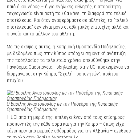
παιδιά και νέους – ή για ενήλικες αθλητές, η απαραίτητη
τεχνογνωσία είναι αυτή που θα κάνει τη διαφορά στο τελικό
αποτέλεσμα. Και όταν αναφερόμαστε σε αθλητές, το “τελικό
αποτέλεσμα” δεν είναι μόνο οι αθλητικές επιτυχίες αλλά και
η υγεία και το μέλλον του αθλητή.
Με τις σκέψεις αυτές, η Κυπριακή Ομοσπονδία Ποδηλασίας,
με δεδομένο πως στην Κύπρο υπάρχει σημαντική ανάπτυξη
της ποδηλασίας τα τελευταία χρόνια, απευθύνθηκε στην
Παγκόσμια Ομοσπονδία Ποδηλασίας, στην UCI προκειμένου να
διοργανώσει στην Κύπρο, “Σχολή Προπονητών”, πρώτου
πτυχίου.
Ο Βασίλης Αναστόπουλος με τον Πρόεδρο της Κυπριακής
Ομοσπονδίας Ποδηλασίας
Η UCI από τη μεριά της, επιλέγει έναν από τους επίσημους
προπονητές της κάθε φορά και για την Κύπρο – όπως είχε
κάνει πριν από μερικές εβδομάδες για την Αλβανία – ανέθεσε
τη σχολή στον Βασίλη Αναστόπουλο.