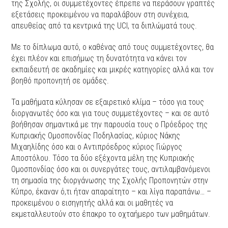
της Σχολής, οι συμμετέχοντες έπρεπε να περάσουν γραπτές
εξετάσεις προκειμένου να παραλάβουν στη συνέχεια,
απευθείας από τα κεντρικά της UCI, τα διπλώματά τους.
Με το δίπλωμα αυτό, ο καθένας από τους συμμετέχοντες, θα
έχει πλέον και επισήμως τη δυνατότητα να κάνει τον
εκπαιδευτή σε ακαδημίες και μικρές κατηγορίες αλλά και τον
βοηθό προπονητή σε ομάδες.
Τα μαθήματα κύλησαν σε εξαιρετικό κλίμα – τόσο για τους
διοργανωτές όσο και για τους συμμετέχοντες – και σε αυτό
βοήθησαν σημαντικά με την παρουσία τους ο Πρόεδρος της
Κυπριακής Ομοσπονδίας Ποδηλασίας, κύριος Νάκης
Μιχαηλίδης όσο και ο Αντιπρόεδρος κύριος Γιώργος
Αποστόλου. Τόσο τα δύο εξέχοντα μέλη της Κυπριακής
Ομοσπονδίας όσο και οι συνεργάτες τους, αντιλαμβανόμενοι
τη σημασία της διοργάνωσης της Σχολής Προπονητών στην
Κύπρο, έκαναν ό,τι ήταν απαραίτητο – και λίγα παραπάνω… –
προκειμένου ο εισηγητής αλλά και οι μαθητές να
εκμεταλλευτούν στο έπακρο το οχταήμερο των μαθημάτων.