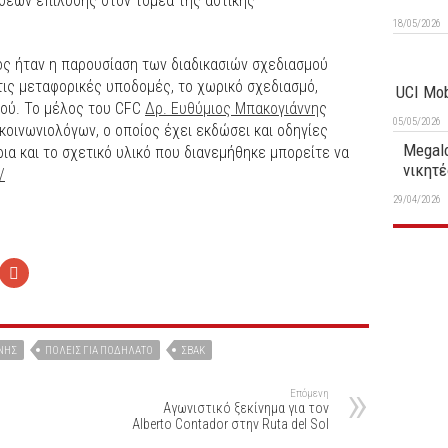
σεων επίλυσης στον τομέα της αστικής
18/05/2026
ς ήταν η παρουσίαση των διαδικασιών σχεδιασμού
τις μεταφορικές υποδομές, το χωρικό σχεδιασμό,
UCI Mob
νού. Το μέλος του CFC
Δρ. Ευθύμιος Μπακογιάννη
ς
05/05/2026
ινωνιολόγων, ο οποίος έχει εκδώσει και οδηγίες
Megalo
ρια και το σχετικό υλικό που διανεμήθηκε μπορείτε να
νικητέ
/
29/04/2026
ΝΗΣ
ΠΌΛΕΙΣ ΓΙΑ ΠΟΔΉΛΑΤΟ
ΣΒΑΚ
Επόμενη
Αγωνιστικό ξεκίνημα για τον
Alberto Contador στην Ruta del Sol