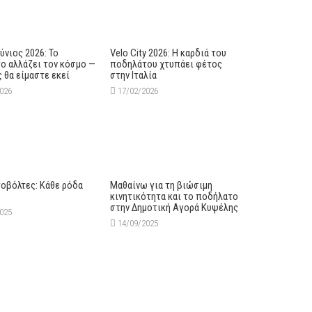
ούνιος 2026: Το
Velo City 2026: Η καρδιά του
ο αλλάζει τον κόσμο —
ποδηλάτου χτυπάει φέτος
ς θα είμαστε εκεί
στην Ιταλία
2026
17/02/2026
οβόλτες: Κάθε ρόδα
Mαθαίνω για τη βιώσιμη
κινητικότητα και το ποδήλατο
στην Δημοτική Αγορά Κυψέλης
2025
14/09/2025