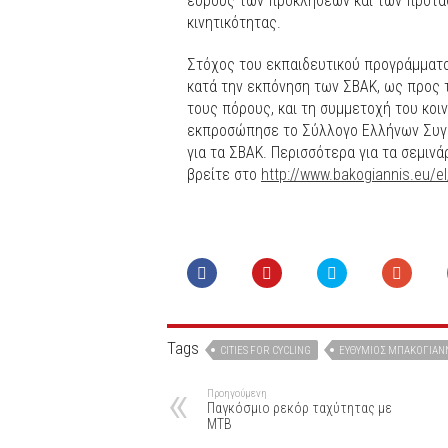
εύρους των προκλήσεων και των προτά
κινητικότητας.
Στόχος του εκπαιδευτικού προγράμματο
κατά την εκπόνηση των ΣΒΑΚ, ως προς 
τους πόρους, και τη συμμετοχή του κοι
εκπροσώπησε το Σύλλογο Ελλήνων Συγκο
για τα ΣΒΑΚ. Περισσότερα για τα σεμινά
βρείτε στο
http://www.bakogiannis.eu/el
Tags
CITIES FOR CYCLING
ΕΥΘΎΜΙΟΣ ΜΠΑΚΟΓΙΆΝ
Προηγούμενη
Παγκόσμιο ρεκόρ ταχύτητας με
ΜΤΒ