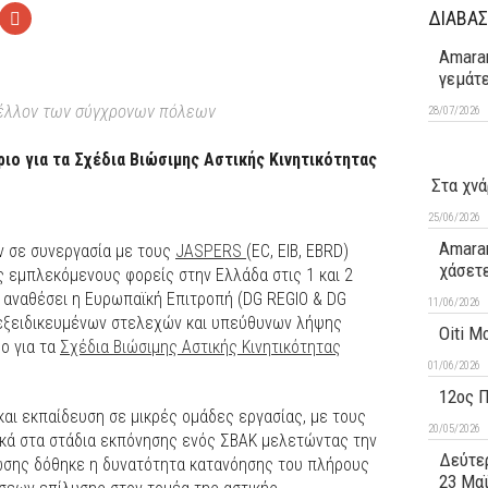
ΔΙΑΒΑΣ
Amaran
γεμάτ
μέλλον των σύγχρονων πόλεων
28/07/2026
ριο για τα Σχέδια Βιώσιμης Αστικής Κινητικότητας
Στα χνά
25/06/2026
Amaran
 σε συνεργασία με τους
JASPERS
(EC, EIB, EBRD)
χάσετ
ς εμπλεκόμενους φορείς στην Ελλάδα στις 1 και 2
 αναθέσει η Ευρωπαϊκή Επιτροπή (DG REGIO & DG
11/06/2026
 εξειδικευμένων στελεχών και υπεύθυνων λήψης
Oiti M
ο για τα
Σχέδια Βιώσιμης Αστικής Κινητικότητας
01/06/2026
12ος 
και εκπαίδευση σε μικρές ομάδες εργασίας, με τους
20/05/2026
κά στα στάδια εκπόνησης ενός ΣΒΑΚ μελετώντας την
Δεύτερ
ωσης δόθηκε η δυνατότητα κατανόησης του πλήρους
23 Μα