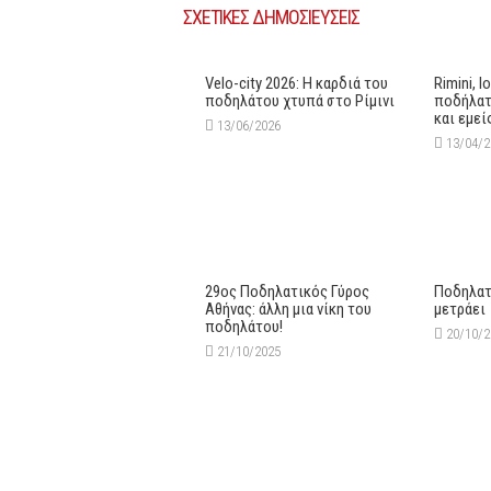
ΣΧΕΤΙΚΕΣ ΔΗΜΟΣΙΕΥΣΕΙΣ
Velo-city 2026: Η καρδιά του
Rimini, Ι
ποδηλάτου χτυπά στο Ρίμινι
ποδήλατ
και εμεί
13/06/2026
13/04/
29oς Ποδηλατικός Γύρος
Ποδηλατ
Αθήνας: άλλη μια νίκη του
μετράει
ποδηλάτου!
20/10/
21/10/2025