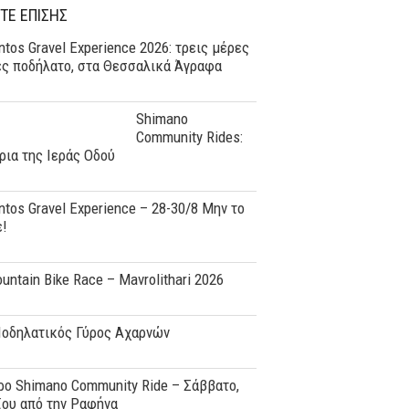
ΤΕ ΕΠΙΣΗΣ
tos Gravel Experience 2026: τρεις μέρες
ες ποδήλατο, στα Θεσσαλικά Άγραφα
Shimano
Community Rides:
ρια της Ιεράς Οδού
tos Gravel Experience – 28-30/8 Μην το
ε!
ountain Bike Race – Mavrolithari 2026
Ποδηλατικός Γύρος Αχαρνών
o Shimano Community Ride – Σάββατο,
ϊου από την Ραφήνα