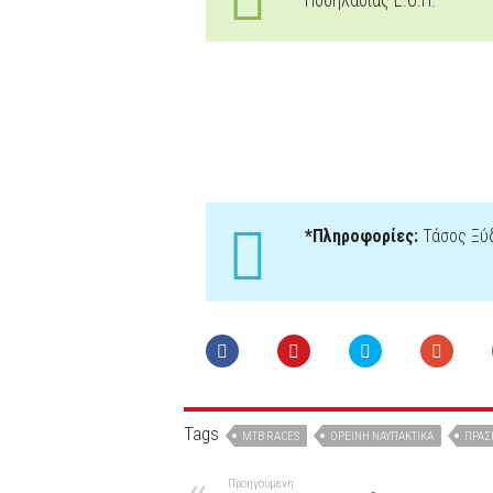
Ποδηλασίας Ε.Ο.Π.
*Πληροφορίες:
Τάσος Ξύδ
Tags
MTB RACES
ΟΡΕΙΝΉ ΝΑΥΠΑΚΤΊΚΑ
ΠΡΆΣ
Προηγούμενη