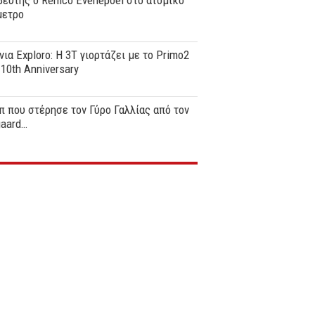
ευτής ο Remco Evenepoel στο ατομικό
μετρο
νια Exploro: Η 3T γιορτάζει με το Primo2
0th Anniversary
π που στέρησε τον Γύρο Γαλλίας από τον
gaard…