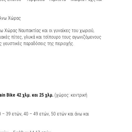
 Άνω Χώρας
ω Χώρας Ναυπακτίας και οι γυναίκες του χωριού,
ακές πίτες, γλυκά και τσίπουρο τους αγωνιζόμενους
ις γευστικές παραδόσεις της περιοχής.
ain
Bike 42
χλμ
.
και
25
χλμ
.
(χώρος: κεντρική
 – 39 ετών, 40 – 49 ετών, 50 ετών και άνω και