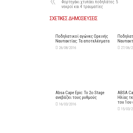
Φορτηγάκι χτυπάει ποδηλάτες. 5
νεκροί και 4 τραυματίες
ΣΧΕΤΙΚΕΣ ΔΗΜΟΣΙΕΥΣΕΙΣ
Ποδηλατικοί αγώνες Ορεινής
Ποδηλατ
Ναυπακτίας: Τα αποτελέσματα
Ναυπακτ
26/08/2016
27/06/
Absa Cape Epic: Το 2ο Stage
ABSA Ca
ανεβάζει τους ρυθμούς
Ηλίας τε
του 1ου
16/03/2016
15/03/