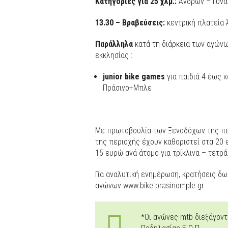
Κατηγορίες
για
25
χλμ
.:
Ανδρών – Γυνα
13.30 –
Βραβεύσεις
:
κεντρική πλατεία
Παράλληλα
κατά τη διάρκεια των αγώνω
εκκλησίας :
junior
bike
games
για παιδιά 4 έως 
Πράσινο+Μπλε
Με πρωτοβουλία των Ξενοδόχων της περ
της περιοχής έχουν καθοριστεί στα 20 
15 ευρώ ανά άτομο για τρίκλινα – τετρά
Για αναλυτική ενημέρωση, κρατήσεις δω
αγώνων
www.bike.prasinomple.gr
*Οι αγώνες mtb διεξάγοντ