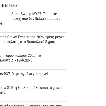
ΤΕ ΕΠΙΣΗΣ
Scott Sweep MY27: Το e-bike
πόλης που δεν θέλει να μοιάζει
ke
tos Gravel Experience 2026: τρεις μέρες
ες ποδήλατο, στα Θεσσαλικά Άγραφα
άπ Γύρου Γαλλίας 2026: Το
ελευταίο κεφάλαιο…
o RX710: φτιαγμένο για gravel
Italia SLR: η θρυλική σέλα αποκτά gravel
τητα