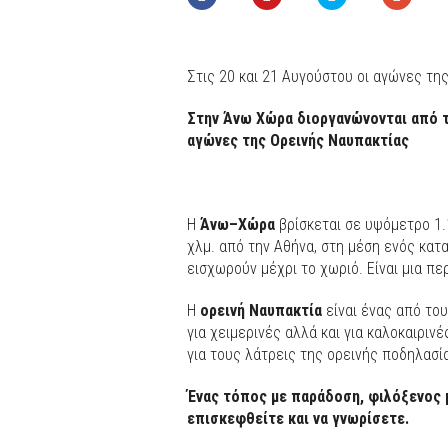
Στις 20 και 21 Αυγούστου οι αγώνες τη
Στην
Άνω
Χώρα
διοργανώνονται
από
αγώνες
της
Ορεινής
Ναυπακτίας
Η
Άνω
–
Χώρα
βρίσκεται σε υψόμετρο 1.
χλμ. από την Αθήνα, στη μέση ενός κατ
εισχωρούν μέχρι το χωριό. Είναι μια πε
Η
ορεινή
Ναυπακτία
είναι ένας από το
για χειμερινές αλλά και για καλοκαιρι
για τους λάτρεις της ορεινής ποδηλασί
Ένας
τόπος
με
παράδοση
,
φιλόξενος
επισκεφθείτε
και
να
γνωρίσετε