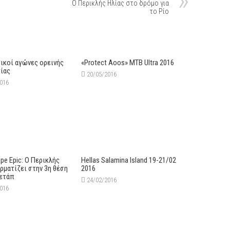
O Περικλής Ηλίας στο δρόμο για
το Ρίο
ικοί αγώνες ορεινής
«Protect Aoos» MTB Ultra 2016
ίας
20/05/2016
2016
pe Epic: Ο Περικλής
Hellas Salamina Island 19-21/02
ρματίζει στην 3η θέση
2016
 ετάπ
24/02/2016
2016