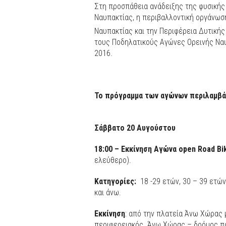
Στη προσπάθεια ανάδειξης της φυσικής
Ναυπακτίας, η περιβαλλοντική οργάνωσ
Ναυπακτίας και την Περιφέρεια Δυτικής
τους Ποδηλατικούς Αγώνες Ορεινής Ναυ
2016.
Το
πρόγραμμα
των
αγώνων
περιλαμβά
Σάββατο
20
Αυγούστου
18:00 –
Εκκίνηση
Αγώνα
open
Road
Bi
ελεύθερο).
Κατηγορίες
:
18 -29 ετών, 30 – 39 ετών
και άνω.
Εκκίνηση
: από την πλατεία Άνω Χώρας 
περιφερειακός
Άνω Χώρας – δρόμος πρ