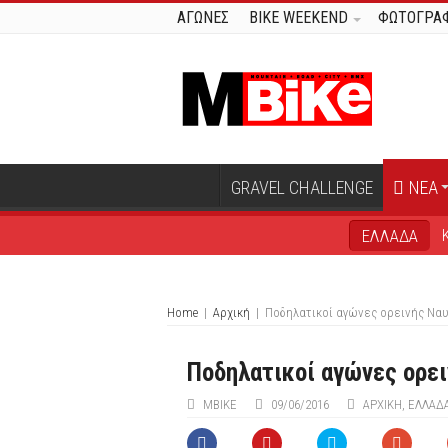
ΑΓΩΝΕΣ
BIKE WEEKEND
ΦΩΤΟΓΡΑΦ
GRAVEL CHALLENGE
ΝΕΑ
ΕΛΛΑΔΑ
Home
|
Αρχική
|
Ποδηλατικοί αγώνες ορεινής Να
Ποδηλατικοί αγώνες ορε
MBIKE
09/06/2016
ΑΡΧΙΚΉ
,
ΕΛΛΑΔ