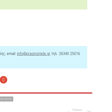
ης, email:
info@prasinomple.gr
τηλ. 26340 25016
ΙΝΟ ΜΠΛΕ
Επόμενη