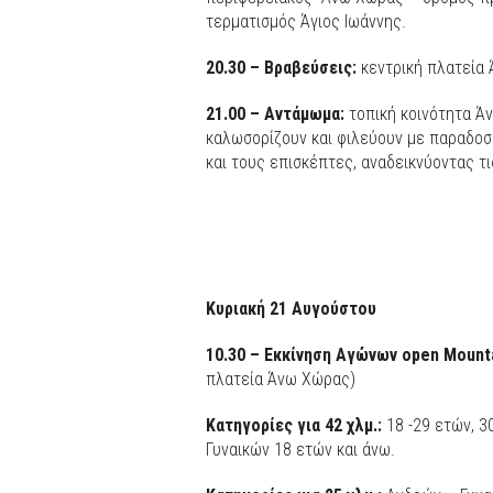
τερματισμός Άγιος Ιωάννης.
20.30 –
Βραβεύσεις
:
κεντρική πλατεία
21.00 –
Αντάμωμα
:
τοπική κοινότητα Άν
καλωσορίζουν και φιλεύουν με παραδοσι
και τους επισκέπτες, αναδεικνύοντας τ
Κυριακή
21
Αυγούστου
10.30 –
Εκκίνηση
Αγώνων
open
Mount
πλατεία Άνω Χώρας)
Κατηγορίες
για
42
χλμ
.:
18 -29 ετών, 30
Γυναικών 18 ετών και άνω.