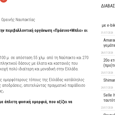
ΔΙΑΒΑΣ
ς Ορεινής Ναυπακτίας
με e-bi
την
περιβαλλοντική
οργάνωση
«
Πράσινο
+
Μπλε
»
οι
31/07/2026
Amaran
γεμάτ
28/07/2026
100 μ. σε απόσταση 55 χλμ. από τη Ναύπακτο και 270
20ο ετ
απληκτικού δάσους με έλατα και καστανιές που
(προ)τ
ριοχή πολύ ιδιαίτερη και μοναδική στην Ελλάδα.
25/07/2026
υς ομορφότερους τόπους της Ελλάδας κατάλληλος
Shiman
νές αποδράσεις, αποτελώντας πραγματικό παράδεισο
24/07/2026
ας
.
Selle 
ταυτό
με
άπλετη
φυσική
ομορφιά
,
που
αξίζει
να
.
23/07/2026