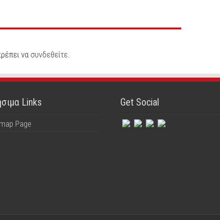
πρέπει να
συνδεθείτε
.
σιμα Links
Get Social
emap Page