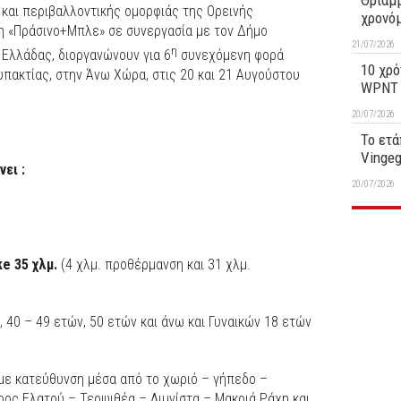
Θριαμβ
 και περιβαλλοντικής ομορφιάς της Ορεινής
χρονό
η «Πράσινο+Μπλε» σε συνεργασία με τον Δήμο
21/07/2026
η
 Ελλάδας, διοργανώνουν για 6
συνεχόμενη φορά
10 χρό
πακτίας, στην Άνω Χώρα, στις 20 και 21 Αυγούστου
WPNT 1
20/07/2026
Το ετά
Vinge
νει
:
20/07/2026
ke 35
χλμ
.
(4 χλμ. προθέρμανση και 31 χλμ.
, 40 – 49 ετών, 50 ετών και άνω και Γυναικών 18 ετών
με κατεύθυνση μέσα από το χωριό – γήπεδο –
ος Ελατού – Τερψιθέα – Λιμνίστα – Μακριά Ράχη και