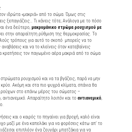
ς
 τον ιδρώτα «μακριά» από το σώμα. Όμως στις
εις ξεπαγιάζεις… Τι κάνεις τότε; Ανάλογα με το πόσο
σαι ένα δεύτερο,
μακρυμάνικο στρώμα ρουχισμού με
ει στην απαραίτητη ρύθμιση της θερμοκρασίας. Το
λούς τρόπους για αυτό το σκοπό· μπορείς να το
 αναβάσεις και να το κλείνεις όταν κατεβαίνεις
να κρατήσεις τον παγωμένο αέρα μακριά από το σώμα
 στρώματα ρουχισμού και να τα βγάζεις, παρά να μην
 κρύο. Ακόμη και στα πιο ψυχρά κλίματα, σπάνια θα
ς ρούχων στο επάνω μέρος του σώματος –
, αντιανεμικό. Απαραίτητο λοιπόν και το
αντιανεμικό
,
ο.
σεις και ο καιρός το πηγαίνει για βροχή, καλό είναι
οχο μαζί με ένα καπελάκι για να φορέσεις κάτω απ’ το
ιάζεσαι επιπλέον ένα ζευγάρι μπατζάκια για να