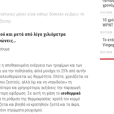
Θριαμβ
χρονό
21/07/2026
νιάτικους μήνες είναι κάπως δύσκολο να βρεις τη
10 χρό
ζέστης.
WPNT 1
20/07/2026
ύ και μετά από λίγα χιλιόμετρα
Το ετά
ρυώνεις…
Vinge
σουμε:
20/07/2026
 η αποθηκευμένη ενέργεια των τροφίμων και των
αι για την ποδηλασία, αλλά μονάχα το 25% από αυτήν
απελευθερώνεται ως θερμότητα. Οπότε, χρειάζεται να
σου ζεστούς, αλλά όχι και να «παγιδεύει» τη
ότερο και γρηγορότερα, αυξάνεις την παραγωγή
ύτερη εφίδρωση. Σε αυτή τη φάση το
ισοθερμικό
α τη ρύθμιση της θερμοκρασίας: κρατά τον κορμό
εται και βοηθά να κρατηθούν ζεστά και τα άκρα,
πλέον στρώματα ρουχισμού.