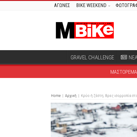
ΑΓΩΝΕΣ
BIKE WEEKEND
ΦΩΤΟΓΡΑΦ
GRAVEL CHALLENGE
ΝΕ
ΜΑΣΤΟΡΕΜΑ
Home
|
Αρχική
|
Κρύο ή ζέστη; Βρες ισορροπία στ