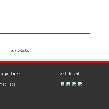
πρέπει να
συνδεθείτε
.
σιμα Links
Get Social
emap Page