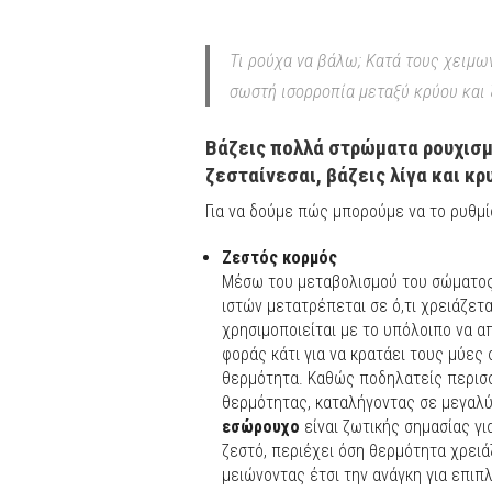
Τι ρούχα να βάλω; Κατά τους χειμω
σωστή ισορροπία μεταξύ κρύου και 
Βάζεις πολλά στρώματα ρουχισμο
ζεσταίνεσαι, βάζεις λίγα και κ
Για να δούμε πώς μπορούμε να το ρυθμί
Ζεστός κορμός
Μέσω του μεταβολισμού του σώματος
ιστών μετατρέπεται σε ό,τι χρειάζετ
χρησιμοποιείται με το υπόλοιπο να 
φοράς κάτι για να κρατάει τους μύες 
θερμότητα. Καθώς ποδηλατείς περισσ
θερμότητας, καταλήγοντας σε μεγαλ
εσώρουχο
είναι ζωτικής σημασίας γι
ζεστό, περιέχει όση θερμότητα χρειάζ
μειώνοντας έτσι την ανάγκη για επι