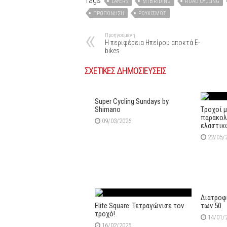
LAYERS
MTB RIDING
ROAD CYCLING
ΠΡΟΠΌΝΗΣΗ
ΡΟΥΧΙΣΜΌΣ
Προηγούμενη
H περιφέρεια Ηπείρου αποκτά E-
bikes
ΣΧΕΤΙΚΕΣ ΔΗΜΟΣΙΕΥΣΕΙΣ
Super Cycling Sundays by
Shimano
Tροχοί 
παρακολ
09/03/2026
ελαστικ
22/05/
Διατροφ
Elite Square: Τετραγώνισε τον
των 50
τροχό!
14/01/
16/02/2025