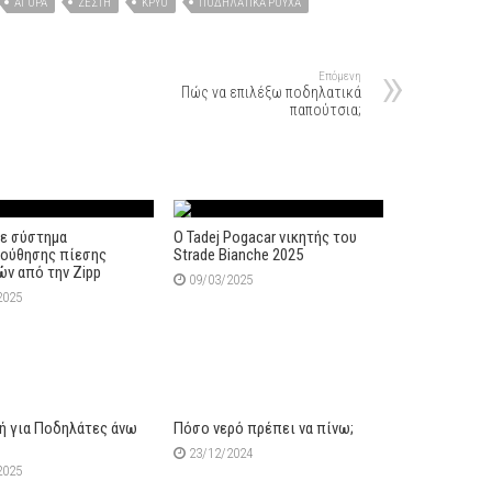
ΑΓΟΡΆ
ΖΈΣΤΗ
ΚΡΎΟ
ΠΟΔΗΛΑΤΙΚΆ ΡΟΎΧΑ
Επόμενη
Πώς να επιλέξω ποδηλατικά
παπούτσια;
με σύστημα
Ο Tadej Pogacar νικητής του
ούθησης πίεσης
Strade Bianche 2025
ών από την Zipp
09/03/2025
2025
ή για Ποδηλάτες άνω
Πόσο νερό πρέπει να πίνω;
23/12/2024
2025