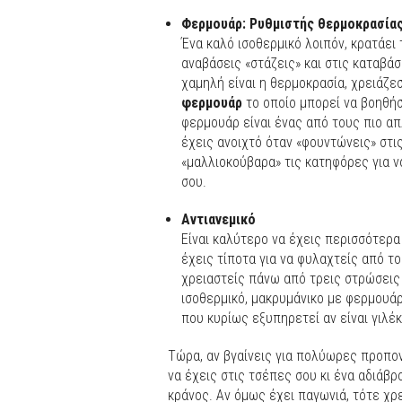
Φερμουάρ: Ρυθμιστής θερμοκρασία
Ένα καλό ισοθερμικό λοιπόν, κρατάει
αναβάσεις «στάζεις» και στις καταβάσ
χαμηλή είναι η θερμοκρασία, χρειάζε
φερμουάρ
το οποίο μπορεί να βοηθήσ
φερμουάρ είναι ένας από τους πιο απ
έχεις ανοιχτό όταν «φουντώνεις» στις
«μαλλιοκούβαρα» τις κατηφόρες για 
σου.
Αντιανεμικό
Είναι καλύτερο να έχεις περισσότερα
έχεις τίποτα για να φυλαχτείς από το
χρειαστείς πάνω από τρεις στρώσει
ισοθερμικό, μακρυμάνικο με φερμουάρ
που κυρίως εξυπηρετεί αν είναι γιλέκ
Τώρα, αν βγαίνεις για πολύωρες προπονή
να έχεις στις τσέπες σου κι ένα αδιάβρ
κράνος. Αν όμως έχει παγωνιά, τότε χρε