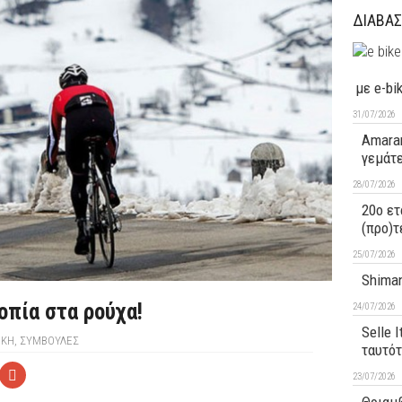
ΔΙΑΒΑΣ
με e-bi
31/07/2026
Amaran
γεμάτ
28/07/2026
20ο ετ
(προ)τ
25/07/2026
Shiman
οπία στα ρούχα!
24/07/2026
Selle 
ΙΚΉ
,
ΣΥΜΒΟΥΛΕΣ
ταυτό
23/07/2026