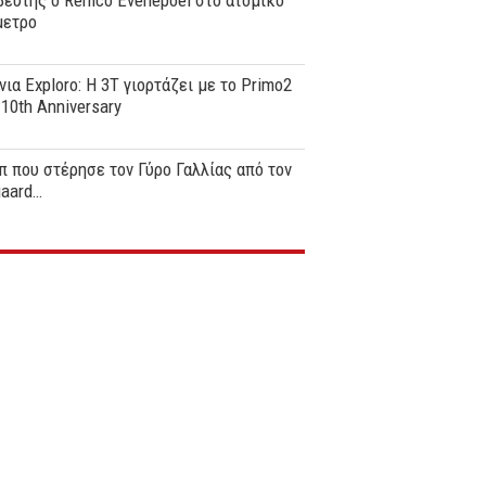
ευτής ο Remco Evenepoel στο ατομικό
μετρο
νια Exploro: Η 3T γιορτάζει με το Primo2
0th Anniversary
π που στέρησε τον Γύρο Γαλλίας από τον
gaard…