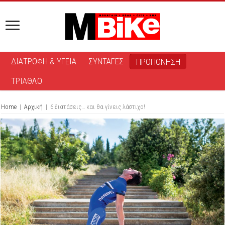
ΔΙΑΤΡΟΦΗ & ΥΓΕΙΑ
ΣΥΝΤΑΓΕΣ
ΠΡΟΠΟΝΗΣΗ
ΤΡΙΑΘΛΟ
Home
|
Αρχική
|
6 διατάσεις… και θα γίνεις λάστιχο!