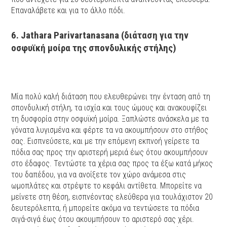
Επαναλάβετε και για το άλλο πόδι.
6. Jathara Parivartanasana (διάταση για την
μοίρα της σπονδυλικής στήλης)
οσφυϊκή
Μία πολύ καλή διάταση που ελευθερώνει την ένταση από τη
σπονδυλική στήλη, τα ισχία και τους ώμους και ανακουφίζει
τη δυσφορία στην οσφυϊκή μοίρα. Ξαπλώστε ανάσκελα με τα
γόνατα λυγισμένα και φέρτε τα να ακουμπήσουν στο στήθος
σας. Εισπνεύσετε, και με την επόμενη εκπνοή γείρετε τα
πόδια σας προς την αριστερή μεριά έως ότου ακουμπήσουν
στο έδαφος. Τεντώστε τα χέρια σας προς τα έξω κατά μήκος
του δαπέδου, για να ανοίξετε τον χώρο ανάμεσα στις
ωμοπλάτες και στρέψτε το κεφάλι αντίθετα. Μπορείτε να
μείνετε στη θέση, εισπνέοντας ελεύθερα για τουλάχιστον 20
δευτερόλεπτα, ή μπορείτε ακόμα να τεντώσετε τα πόδια
σιγά-σιγά έως ότου ακουμπήσουν το αριστερό σας χέρι.