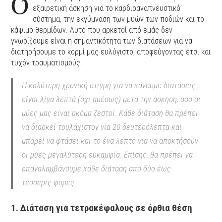
Ό
εξαιρετική άσκηση για το καρδιοαναπνευστικό
σύστημα, την εκγύμναση των μυών των ποδιών και το
κάψιμο θερμίδων. Αυτό που αρκετοί από εμάς δεν
γνωρίζουμε είναι η σημαντικότητα των διατάσεων για να
διατηρήσουμε το κορμί μας ευλύγιστο, αποφεύγοντας έτσι και
τυχόν τραυματισμούς.
Η καλύτερη χρονική στιγμή για να κάνουμε διατάσεις
είναι λίγα λεπτά (όχι αμέσως) μετά την άσκηση, όσο οι
μύες μας είναι ακόμα ζεστοί. Κάθε διάταση θα πρέπει
να διαρκεί τουλάχιστον για 20 δευτερόλεπτα και
μπορεί να φτάσει και το ένα λεπτό για να αποκτήσουν
οι μύες μεγαλύτερη ευκαμψία. Επίσης, θα πρέπει να
επαναλαμβάνουμε κάθε διάταση από δύο έως
τέσσερις φορές.
1. Διάταση για τετρακέφαλους σε όρθια θέση