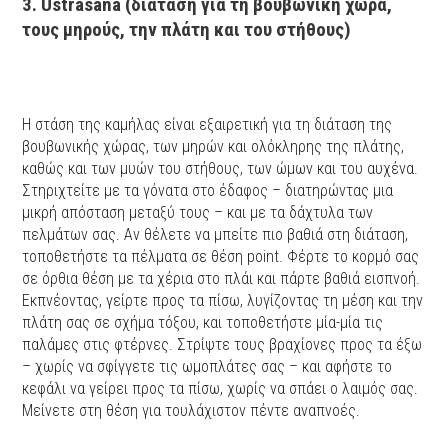
3. Ustrasana (διάταση για τη βουβωνική χώρα,
τους μηρούς, την πλάτη και του στήθους)
H στάση της καμήλας είναι εξαιρετική για τη διάταση της
βουβωνικής χώρας, των μηρών και ολόκληρης της πλάτης,
καθώς και των μυών του στήθους, των ώμων και του αυχένα.
Στηριχτείτε με τα γόνατα στο έδαφος – διατηρώντας μια
μικρή απόσταση μεταξύ τους – και με τα δάχτυλα των
πελμάτων σας. Αν θέλετε να μπείτε πιο βαθιά στη διάταση,
τοποθετήστε τα πέλματα σε θέση point. Φέρτε το κορμό σας
σε όρθια θέση με τα χέρια στο πλάι και πάρτε βαθιά εισπνοή.
Εκπνέοντας, γείρτε προς τα πίσω, λυγίζοντας τη μέση και την
πλάτη σας σε σχήμα τόξου, και τοποθετήστε μία-μία τις
παλάμες στις φτέρνες. Στρίψτε τους βραχίονες προς τα έξω
– χωρίς να σφίγγετε τις ωμοπλάτες σας – και αφήστε το
κεφάλι να γείρει προς τα πίσω, χωρίς να σπάει ο λαιμός σας.
Μείνετε στη θέση για τουλάχιστον πέντε αναπνοές.