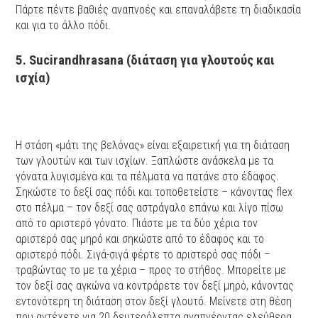
Πάρτε πέντε βαθιές αναπνοές και επαναλάβετε τη διαδικασία
και για το άλλο πόδι.
5. Sucirandhrasana (διάταση για γλουτούς και
ισχία)
Η στάση «μάτι της βελόνας» είναι εξαιρετική για τη διάταση
των γλουτών και των ισχίων. Ξαπλώστε ανάσκελα με τα
γόνατα λυγισμένα και τα πέλματα να πατάνε στο έδαφος.
Σηκώστε το δεξί σας πόδι και τοποθετείστε – κάνοντας flex
στο πέλμα – τον δεξί σας αστράγαλο επάνω και λίγο πίσω
από το αριστερό γόνατο. Πιάστε με τα δύο χέρια τον
αριστερό σας μηρό και σηκώστε από το έδαφος και το
αριστερό πόδι. Σιγά-σιγά φέρτε το αριστερό σας πόδι –
τραβώντας το με τα χέρια – προς το στήθος. Μπορείτε με
τον δεξί σας αγκώνα να κοντράρετε τον δεξί μηρό, κάνοντας
εντονότερη τη διάταση στον δεξί γλουτό. Μείνετε στη θέση
που αντέχετε για 20 δευτερόλεπτα αναπνέοντας ελεύθερα.