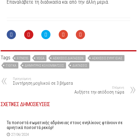
Επαναλάβετε τη διαδικασία και από την άλλη μεριά.
Tags
FITNESS
YOGA
ΑΣΚΉΣΕΙΣ ΔΙΑΤΆΣΕΩΝ
ΑΣΚΉΣΕΙΣ ΕΥΛΥΓΙΣΊΑΣ
ΓΙΌΓΚΑ
ΔΗΜΉΤΡΗΣ ΚΟΛΟΜΒΆΤΣΟΣ
ΔΙΑΤΆΣΕΙΣ
Προηγούμενη
Συντήρηση μοχλικού σε 3 βήματα
Επόμενη
Αυξήστε την απόδοση τώρα
ΣΧΕΤΙΚΕΣ ΔΗΜΟΣΙΕΥΣΕΙΣ
Τα ποσοστά σωματικής αδράνειας στους ενηλίκους φτάνουν σε
αρνητικά ποσοστά ρεκόρ!
27/06/2024