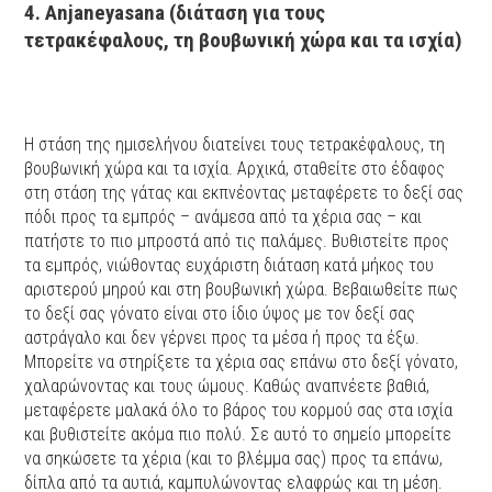
4. Anjaneyasana (διάταση για τους
τετρακέφαλους, τη βουβωνική χώρα και τα ισχία)
Η στάση της ημισελήνου διατείνει τους τετρακέφαλους, τη
βουβωνική χώρα και τα ισχία. Αρχικά, σταθείτε στο έδαφος
στη στάση της γάτας και εκπνέοντας μεταφέρετε το δεξί σας
πόδι προς τα εμπρός – ανάμεσα από τα χέρια σας – και
πατήστε το πιο μπροστά από τις παλάμες. Βυθιστείτε προς
τα εμπρός, νιώθοντας ευχάριστη διάταση κατά μήκος του
αριστερού μηρού και στη βουβωνική χώρα. Βεβαιωθείτε πως
το δεξί σας γόνατο είναι στο ίδιο ύψος με τον δεξί σας
αστράγαλο και δεν γέρνει προς τα μέσα ή προς τα έξω.
Μπορείτε να στηρίξετε τα χέρια σας επάνω στο δεξί γόνατο,
χαλαρώνοντας και τους ώμους. Καθώς αναπνέετε βαθιά,
μεταφέρετε μαλακά όλο το βάρος του κορμού σας στα ισχία
και βυθιστείτε ακόμα πιο πολύ. Σε αυτό το σημείο μπορείτε
να σηκώσετε τα χέρια (και το βλέμμα σας) προς τα επάνω,
δίπλα από τα αυτιά, καμπυλώνοντας ελαφρώς και τη μέση.