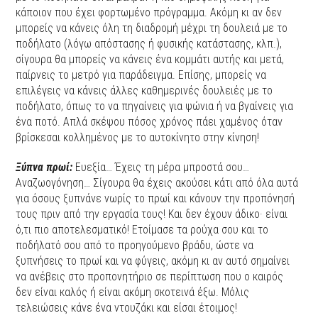
κάποιον που έχει φορτωμένο πρόγραμμα. Ακόμη κι αν δεν
μπορείς να κάνεις όλη τη διαδρομή μέχρι τη δουλειά με το
ποδήλατο (λόγω απόστασης ή φυσικής κατάστασης, κλπ.),
σίγουρα θα μπορείς να κάνεις ένα κομμάτι αυτής και μετά,
παίρνεις το μετρό για παράδειγμα. Επίσης, μπορείς να
επιλέγεις να κάνεις άλλες καθημερινές δουλειές με το
ποδήλατο, όπως το να πηγαίνεις για ψώνια ή να βγαίνεις για
ένα ποτό. Απλά σκέψου πόσος χρόνος πάει χαμένος όταν
βρίσκεσαι κολλημένος με το αυτοκίνητο στην κίνηση!
Ξύπνα πρωί:
Ευεξία… Έχεις τη μέρα μπροστά σου…
Αναζωογόνηση… Σίγουρα θα έχεις ακούσει κάτι από όλα αυτά
για όσους ξυπνάνε νωρίς το πρωί και κάνουν την προπόνησή
τους πριν από την εργασία τους! Και δεν έχουν άδικο· είναι
ό,τι πιο αποτελεσματικό! Ετοίμασε τα ρούχα σου και το
ποδήλατό σου από το προηγούμενο βράδυ, ώστε να
ξυπνήσεις το πρωί και να φύγεις, ακόμη κι αν αυτό σημαίνει
να ανέβεις στο προπονητήριο σε περίπτωση που ο καιρός
δεν είναι καλός ή είναι ακόμη σκοτεινά έξω. Μόλις
τελειώσεις κάνε ένα ντουζάκι και είσαι έτοιμος!