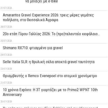
να μοιάζει με e-bike
31/07/2026
Amarantos Gravel Experience 2026: τρεις μέρες γεμάτες
ποδήλατο, στα Θεσσαλικά Άγραφα
28/07/2026
20ο ετάπ Γύρου Γαλλίας 2026: Το (προ)τελευταίο κεφάλαιο…
25/07/2026
Shimano RX710: φτιαγμένο για gravel
24/07/2026
Selle Italia SLR: η θρυλική σέλα αποκτά gravel ταυτότητα
23/07/2026
Θριαμβευτής ο Remco Evenepoel στο ατομικό χρονόμετρο
21/07/2026
10 χρόνια Exploro: Η 3T γιορτάζει με το Primo2 WPNT 10th
Anniversary
20/07/2026