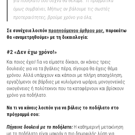
για ποδήλατο όσο συχνά θα θέλαμε. Τι πραγματικά
όμως συμβαίνει; Μήπως αν βάλουμε τις σωστές
προτεραιότητες, βρούμε χρόνο για όλα;
Σε συνέχεια λοιπόν
προηγούμενου άρθρου μας
, παρακάτω
θα «αναμετρηθούμε» με τη δικαιολογία:
#2 «Δεν έχω χρόνο!»
Και ποιος έχει! Για να είμαστε δίκαιοι, αν κάνεις τρεις
δουλειές για να τα βγάλεις πέρα, σίγουρα θα έχεις θέμα
χρόνου. Αλλά υπάρχουν και κάποιοι με πλήρη απασχόληση,
εργαζόμενοι σε βάρδιες με κυλιόμενα ωράρια, μονογονεϊκές
οικογένειες ή πολύτεκνοι που τα καταφέρνουν και βρίσκουν
χρόνο για ποδήλατο.
Να τι να κάνεις λοιπόν για να βάλεις το ποδήλατο στο
πρόγραμμά σου:
Πήγαινε δουλειά με το ποδήλατο:
Η καθημερινή μετακίνηση
με το ποδήλατο είναι μακράν η πιο δημοφιλής λύση για