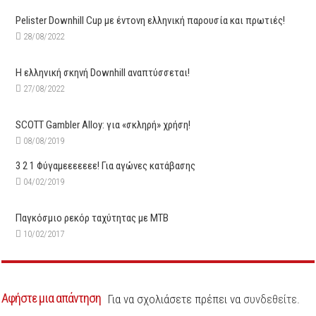
Pelister Downhill Cup με έντονη ελληνική παρουσία και πρωτιές!
28/08/2022
Η ελληνική σκηνή Downhill αναπτύσσεται!
27/08/2022
SCOTT Gambler Alloy: για «σκληρή» χρήση!
08/08/2019
3 2 1 Φύγαμεεεεεεε! Για αγώνες κατάβασης
04/02/2019
Παγκόσμιο ρεκόρ ταχύτητας με ΜΤΒ
10/02/2017
Αφήστε μια απάντηση
Για να σχολιάσετε πρέπει να
συνδεθείτε
.