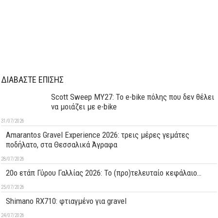
ΔΙΑΒΑΣΤΕ ΕΠΙΣΗΣ
Scott Sweep MY27: Το e-bike πόλης που δεν θέλει
να μοιάζει με e-bike
31/07/2026
Amarantos Gravel Experience 2026: τρεις μέρες γεμάτες
ποδήλατο, στα Θεσσαλικά Άγραφα
28/07/2026
20ο ετάπ Γύρου Γαλλίας 2026: Το (προ)τελευταίο κεφάλαιο…
25/07/2026
Shimano RX710: φτιαγμένο για gravel
24/07/2026