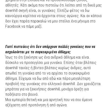
αθλητές. Κάτι ακόμα που πιστεύω ότι λείπει από τη δικιά μας
downhill σκηνή είναι, οι γυναίκες. Ελπίζω φέτος να δω
καινούργια κορίτσια να έρχονται στους αγώνες. Και αν κάποια
δεν έχει παρέα παρακαλώ να μου στείλει ένα μήνυμα στο
Facebook να πάμε μαζί.
Γιατί πιστεύεις ότι δεν υπάρχουν πολλές γυναίκες που να
ασχολούνται με το συγκεκριμένο άθλημα;
Ίσως το ότι ξεκίνησε ως ένα ανδρικό άθλημα και είναι
δύσκολο να προσεγγίσει μια γυναίκα. Επίσης όταν βλέπεις
downhill ταινίες ή βίντεο βλέπεις κυρίως άνδρες, αυτό
απωθεί τη γυναίκα από το να αρχίσει το συγκεκριμένο
άθλημα. Εύχομαι να δω από εδώ και πέρα μεγαλύτερη
προβολή της γυναίκας στο ελληνικό downhill. Δεν χρειάζεται
μπράτσα για να ξεκινήσεις downhill, μονάχα όρεξη για
ποδήλατο στο βουνό.
Μια εμπειρία θετική και μια αρνητική που να σου έμεινε
αξέχαστη από προπόνηση ή από αγώνα.