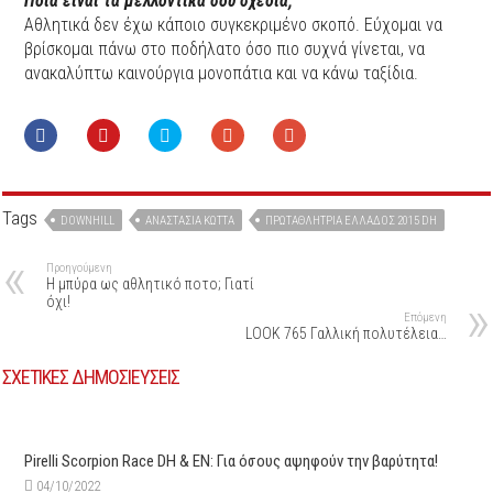
Ποια είναι τα μελλοντικά σου σχέδια;
Αθλητικά δεν έχω κάποιο συγκεκριμένο σκοπό. Εύχομαι να
βρίσκομαι πάνω στο ποδήλατο όσο πιο συχνά γίνεται, να
ανακαλύπτω καινούργια μονοπάτια και να κάνω ταξίδια.
Tags
DOWNHILL
ΑΝΑΣΤΑΣΊΑ ΚΏΤΤΑ
ΠΡΩΤΑΘΛΉΤΡΙΑ ΕΛΛΆΔΟΣ 2015 DH
Προηγούμενη
Η μπύρα ως αθλητικό ποτο; Γιατί
όχι!
Επόμενη
LOOK 765 Γαλλική πολυτέλεια…
ΣΧΕΤΙΚΕΣ ΔΗΜΟΣΙΕΥΣΕΙΣ
Pirelli Scorpion Race DH & EN: Για όσους αψηφούν την βαρύτητα!
04/10/2022