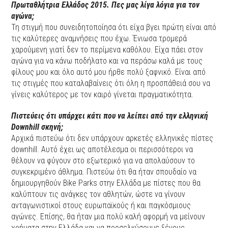
Πρωταθλήτρια Ελλάδος 2015. Πες μας λίγα λόγια για τον
αγώνα;
Τη στιγμή που συνειδητοποίησα ότι είχα βγει πρώτη είναι από
τις καλύτερες αναμνήσεις που έχω. Ένιωσα τρομερά
χαρούμενη γιατί δεν το περίμενα καθόλου. Είχα πάει στον
αγώνα για να κάνω ποδήλατο και να περάσω καλά με τους
φίλους μου και όλο αυτό μου ήρθε πολύ ξαφνικό. Είναι από
τις στιγμές που καταλαβαίνεις ότι όλη η προσπάθειά σου να
γίνεις καλύτερος με τον καιρό γίνεται πραγματικότητα.
Πιστεύεις ότι υπάρχει κάτι που να λείπει από την ελληνική
Downhill
σκηνή;
Αρχικά πιστεύω ότι δεν υπάρχουν αρκετές ελληνικές πίστες
downhill. Αυτό έχει ως αποτέλεσμα οι περισσότεροι να
θέλουν να φύγουν στο εξωτερικό για να απολαύσουν το
συγκεκριμένο άθλημα. Πιστεύω ότι θα ήταν σπουδαίο να
δημιουργηθούν Bike Parks στην Ελλάδα με πίστες που θα
καλύπτουν τις ανάγκες τον αθλητών, ώστε να γίνουν
ανταγωνιστικοί στους ευρωπαϊκούς ή και παγκόσμιους
αγώνες. Επίσης, θα ήταν μια πολύ καλή αφορμή να μείνουν
χρήματα στην Ελλάδα και να προσελκύσουμε ξένους