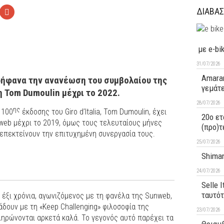
ΔΙΑΒΑΣ
με e-bi
31/07/2026
Amaran
ήφανα την ανανέωση του συμβολαίου της
γεμάτ
 Tom Dumoulin μέχρι το 2022.
28/07/2026
ης
 100
έκδοσης του Giro d’Italia, Tom Dumoulin, έχει
20ο ετ
web μέχρι το 2019, όμως τους τελευταίους μήνες
(προ)τ
 επεκτείνουν την επιτυχημένη συνεργασία τους.
25/07/2026
Shiman
24/07/2026
Selle 
ταυτό
α έξι χρόνια, αγωνιζόμενος με τη φανέλα της Sunweb,
δουν με τη «Keep Challenging» φιλοσοφία της
23/07/2026
ληρώνονται αρκετά καλά. Το γεγονός αυτό παρέχει τα