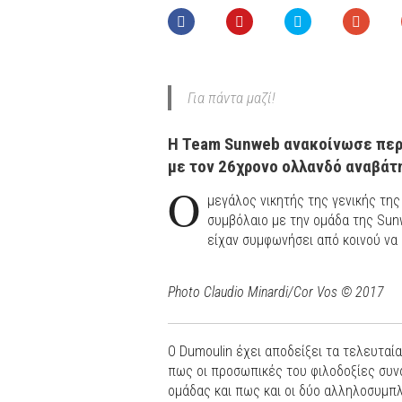
Για πάντα μαζί!
Η Team Sunweb ανακοίνωσε περ
με τον 26χρονο ολλανδό αναβάτη
Ο
μεγάλος νικητής της γενικής της
συμβόλαιο με την ομάδα της Sun
είχαν συμφωνήσει από κοινού να
Photo Claudio Minardi/Cor Vos © 2017
Ο Dumoulin έχει αποδείξει τα τελευταί
πως οι προσωπικές του φιλοδοξίες συνά
ομάδας και πως και οι δύο αλληλοσυμπ