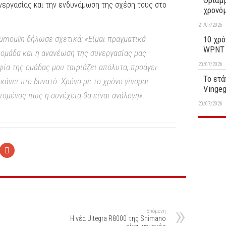
Θριαμβ
υνεργασίας και την ενδυνάμωση της σχέση τους στο
χρονό
21/07/2026
Dumoulin δήλωσε σχετικά: «Είμαι πραγματικά
10 χρό
WPNT 1
 ομάδα και η ανανέωση της συνεργασίας μας
20/07/2026
φία της ομάδας μου ταιριάζει απόλυτα, προάγει
Το ετά
 κάνει πιο δυνατό. Χρόνο με το χρόνο γίνομαι
Vinge
ισμένος πως η συνέχεια θα είναι ανάλογη».
20/07/2026
Επόμενη
Η νέα Ultegra R8000 της Shimano