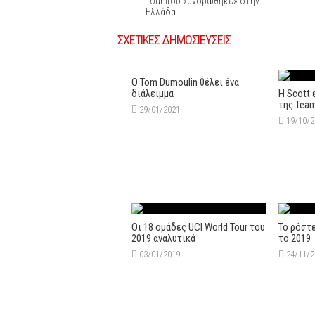
Tour που «ανδρώθηκε» στην
Ελλάδα
ΣΧΕΤΙΚΕΣ ΔΗΜΟΣΙΕΥΣΕΙΣ
Ο Tom Dumoulin θέλει ένα
διάλειμμα
Η Scott 
της Tea
29/01/2021
19/10/
Οι 18 ομάδες UCI World Tour του
Το ρόστ
2019 αναλυτικά
το 2019
03/01/2019
24/11/