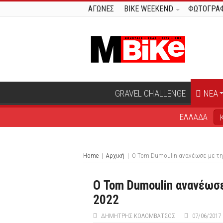
ΑΓΩΝΕΣ
BIKE WEEKEND
ΦΩΤΟΓΡΑΦ
GRAVEL CHALLENGE
ΝΕΑ
ΕΛΛΑΔΑ
Home
|
Αρχική
|
Ο Tom Dumoulin ανανέωσε με την
Ο Tom Dumoulin ανανέωσε
2022
ΔΗΜΉΤΡΗΣ ΚΟΛΟΜΒΆΤΣΟΣ
07/06/2017