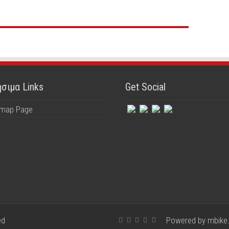
σιμα Links
Get Social
emap Page
ed
Powered by mbike.