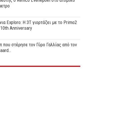
ευτής ο Remco Evenepoel στο ατομικό
μετρο
νια Exploro: Η 3T γιορτάζει με το Primo2
0th Anniversary
π που στέρησε τον Γύρο Γαλλίας από τον
gaard…