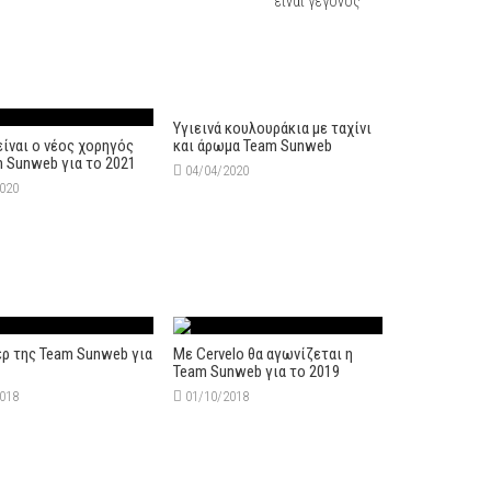
είναι γεγονός
Υγιεινά κουλουράκια με ταχίνι
είναι ο νέος χορηγός
και άρωμα Team Sunweb
m Sunweb για το 2021
04/04/2020
2020
ερ της Team Sunweb για
Με Cervelo θα αγωνίζεται η
Team Sunweb για το 2019
2018
01/10/2018