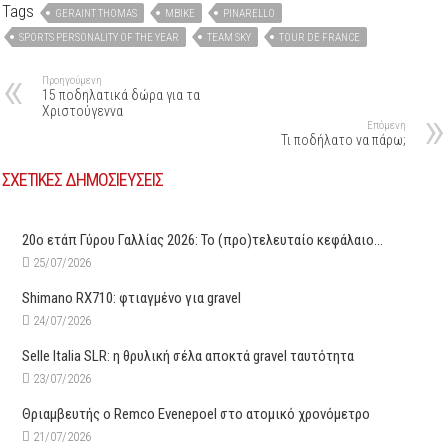
Tags
GERAINT THOMAS
MBIKE
PINARELLO
SPORTS PERSONALITY OF THE YEAR
TEAM SKY
TOUR DE FRANCE
Προηγούμενη
15 ποδηλατικά δώρα για τα
Χριστούγεννα
Επόμενη
Τι ποδήλατο να πάρω;
ΣΧΕΤΙΚΕΣ ΔΗΜΟΣΙΕΥΣΕΙΣ
20ο ετάπ Γύρου Γαλλίας 2026: Το (προ)τελευταίο κεφάλαιο…
25/07/2026
Shimano RX710: φτιαγμένο για gravel
24/07/2026
Selle Italia SLR: η θρυλική σέλα αποκτά gravel ταυτότητα
23/07/2026
Θριαμβευτής ο Remco Evenepoel στο ατομικό χρονόμετρο
21/07/2026