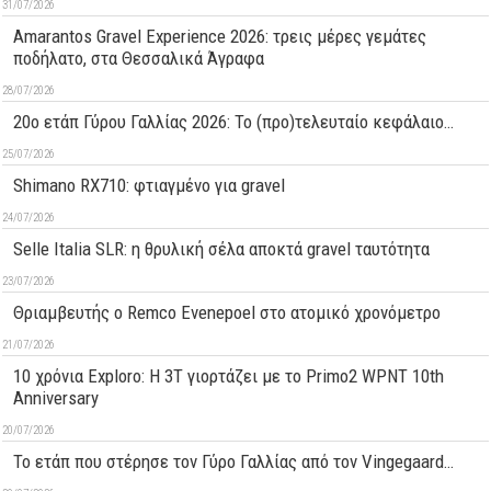
31/07/2026
Amarantos Gravel Experience 2026: τρεις μέρες γεμάτες
ποδήλατο, στα Θεσσαλικά Άγραφα
28/07/2026
20ο ετάπ Γύρου Γαλλίας 2026: Το (προ)τελευταίο κεφάλαιο…
25/07/2026
Shimano RX710: φτιαγμένο για gravel
24/07/2026
Selle Italia SLR: η θρυλική σέλα αποκτά gravel ταυτότητα
23/07/2026
Θριαμβευτής ο Remco Evenepoel στο ατομικό χρονόμετρο
21/07/2026
10 χρόνια Exploro: Η 3T γιορτάζει με το Primo2 WPNT 10th
Anniversary
20/07/2026
Το ετάπ που στέρησε τον Γύρο Γαλλίας από τον Vingegaard…