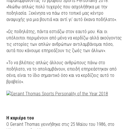
παραλαμβάνοντας το βραβείο Sports Personality 2018.
«Νιώθω απλώς πολύ τυχερός που ασχολήθηκα με την
ποδηλασία. Ξεκίνησα να πάω στο τοπικό μας κέντρο
αναψυχής για μια βουτιά και αντί γι’ αυτό έκανα ποδήλατο».
«Ως ποδηλάτης, πάντα εστιάζω στον εαυτό μου. Και οι
υπόλοιποι περιμένουν από μένα να κερδίζω αλλά ακούγοντας
τις ιστορίες των απλών ανθρώπων αντιλαμβάνομαι πόσο,
αυτά που κάνουμε επηρεάζουν τις ζωές των άλλων».
«Το να βλέπεις απλώς άλλους ανθρώπους πάνω στο
ποδήλατο, να το απολαμβάνουν, επειδή επηρεάστηκαν από
σένα, είναι το ίδιο σημαντικό όσο και να κερδίζεις αυτό το
βραβείο».
Η καριέρα του
O Geraint Thomas γεννήθηκε στις 25 Μαϊου του 1986, στο