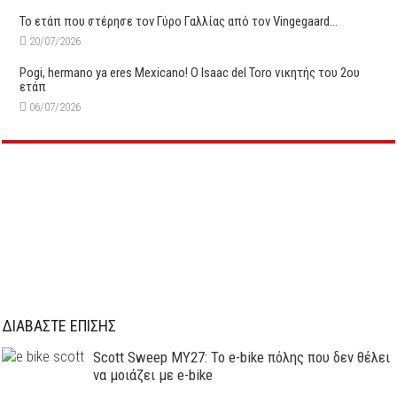
Το ετάπ που στέρησε τον Γύρο Γαλλίας από τον Vingegaard…
20/07/2026
Pogi, hermano ya eres Mexicano! Ο Ιsaac del Toro νικητής του 2ου
ετάπ
06/07/2026
ΔΙΑΒΑΣΤΕ ΕΠΙΣΗΣ
Scott Sweep MY27: Το e-bike πόλης που δεν θέλει
να μοιάζει με e-bike