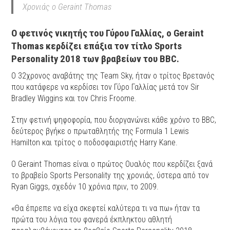
Χρονιάς ο Geraint Thomas
O φετινός νικητής του Γύρου Γαλλίας, ο Geraint
Thomas κερδίζει επάξια τον τίτλο Sports
Personality 2018 των βραβείων του BBC.
Ο 32χρονος αναβάτης της Team Sky, ήταν ο τρίτος Βρετανός
που κατάφερε να κερδίσει τον Γύρο Γαλλίας μετά τον Sir
Bradley Wiggins και τον Chris Froome.
Στην φετινή ψηφοφορία, που διοργανώνει κάθε χρόνο το BBC,
δεύτερος βγήκε ο πρωταθλητής της Formula 1 Lewis
Hamilton και τρίτος ο ποδοσφαιριστής Harry Kane.
Ο Geraint Thomas είναι ο πρώτος Ουαλός που κερδίζει ξανά
το βραβείο Sports Personality της χρονιάς, ύστερα από τον
Ryan Giggs, σχεδόν 10 χρόνια πριν, το 2009.
«Θα έπρεπε να είχα σκεφτεί καλύτερα τι να πω» ήταν τα
πρώτα του λόγια του φανερά έκπληκτου αθλητή