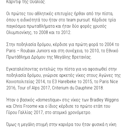
Κάρντιφ της Ουαλίας.
Οι πρώτες του αθλητικές επιτυχίες ήρθαν από την πίστα,
όπου η ειδικότητά του ήταν στο team pursuit. Κέρδισε τρία
παγκόσμια πρωταθλήματα και ήταν δύο φορές χρυσός
Ολυμπιονίκης, το 2008 και το 2012.
Στην ποδηλασία δρόμου, κέρδισε για πρώτη φορά το 2004 το
Paris – Roubaix Juniors και στη συνέχεια, το 2010, το Εθνικό
Πρωτάθλημα Δρόμου της Μεγάλης Βρετανίας.
Εγκαταλείποντας εντελώς την πίστα για να αφοσιωθεί στην
ποδηλασία δρόμου, γνώρισε αρκετές νίκες στους Αγώνες της
Κοινοπολιτείας 2014, το E3 Harelbeke το 2015, το Paris Nice
2016, Tour of Alps 2017, Criterium du Dauphine 2018.
Ήταν ο βασικός «domestique» στις νίκες των Bradley Wiggins
και Chris Froome και ο ίδιος κέρδισε το πρώτο ετάπ του
Γύρου Γαλλίας 2017, στο ατομικό χρονόμετρο.
Όμως η μεγάλη στιγμή στην καριέρα του ήταν φυσικά η νίκη