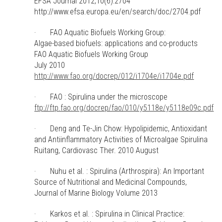
EFSA Journal 2012;10(6):2704
http://www.efsa.europa.eu/en/search/doc/2704.pdf
· FAO Aquatic Biofuels Working Group:
Algae-based biofuels: applications and co-products
FAO Aquatic Biofuels Working Group
July 2010
http://www.fao.org/docrep/012/i1704e/i1704e.pdf
· FAO : Spirulina under the microscope
ftp://ftp.fao.org/docrep/fao/010/y5118e/y5118e09c.pdf
· Deng and Te-Jin Chow: Hypolipidemic, Antioxidant
and Antiinflammatory Activities of Microalgae Spirulina
Ruitang, Cardiovasc Ther. 2010 August
· Nuhu et al. : Spirulina (Arthrospira): An Important
Source of Nutritional and Medicinal Compounds,
Journal of Marine Biology Volume 2013
· Karkos et al. : Spirulina in Clinical Practice: