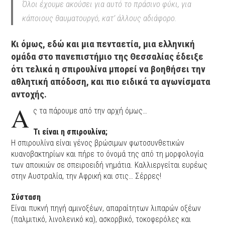
Όλοι έχουμε ακούσει για αυτό το πράσινο φύκι, για
κάποιους θαυματουργό, κατ’ άλλους αδιάφορο.
Κι όμως, εδώ και μια πενταετία, μια ελληνική
ομάδα στο πανεπιστήμιο της Θεσσαλίας έδειξε
ότι τελικά η σπιρουλίνα μπορεί να βοηθήσει την
αθλητική απόδοση, και πιο ειδικά τα αγωνίσματα
αντοχής.
Α
ς τα πάρουμε από την αρχή όμως…
Τι είναι η σπιρουλίνα;
Η σπιρουλίνα είναι γένος βρώσιμων φωτοσυνθετικών
κυανοβακτηρίων και πήρε το όνομά της από τη μορφολογία
των αποικιών σε σπειροειδή νημάτια. Καλλιεργείται ευρέως
στην Αυστραλία, την Αφρική και στις… Σέρρες!
Σύσταση
Είναι πυκνή πηγή αμινοξέων, απαραίτητων λιπαρών οξέων
(παλμιτικό, λινολενικό κα), ασκορβικό, τοκοφερόλες και