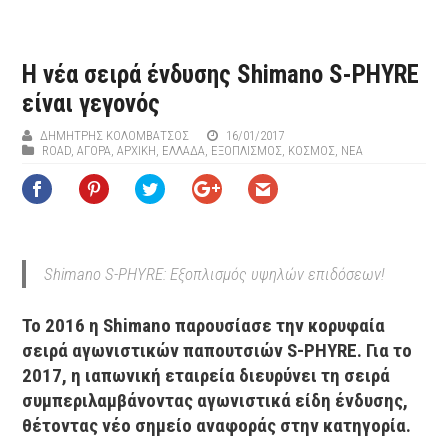
Η νέα σειρά ένδυσης Shimano S-PHYRE
είναι γεγονός
ΔΗΜΉΤΡΗΣ ΚΟΛΟΜΒΆΤΣΟΣ
16/01/2017
ROAD
,
ΑΓΟΡΑ
,
ΑΡΧΙΚΉ
,
ΕΛΛΑΔΑ
,
ΕΞΟΠΛΙΣΜΌΣ
,
ΚΟΣΜΟΣ
,
ΝΕΑ
Shimano S-PHYRE: Εξοπλισμός υψηλών επιδόσεων!
Το 2016 η Shimano παρουσίασε την κορυφαία
σειρά αγωνιστικών παπουτσιών S-PHYRE. Για το
2017, η ιαπωνική εταιρεία διευρύνει τη σειρά
συμπεριλαμβάνοντας αγωνιστικά είδη ένδυσης,
θέτοντας νέο σημείο αναφοράς στην κατηγορία.