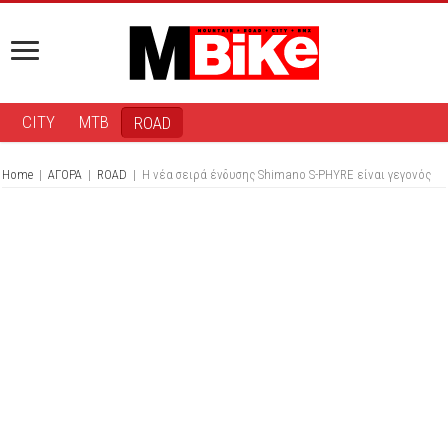
CITY
MTB
ROAD
Home
|
ΑΓΟΡΑ
|
ROAD
|
Η νέα σειρά ένδυσης Shimano S-PHYRE είναι γεγονός