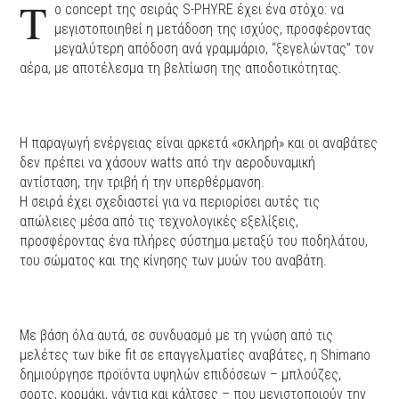
Τ
ο concept της σειράς S-PHYRE έχει ένα στόχο: να
μεγιστοποιηθεί η μετάδοση της ισχύος, προσφέροντας
μεγαλύτερη απόδοση ανά γραμμάριο, “ξεγελώντας” τον
αέρα, με αποτέλεσμα τη βελτίωση της αποδοτικότητας.
Η παραγωγή ενέργειας είναι αρκετά «σκληρή» και οι αναβάτες
δεν πρέπει να χάσουν watts από την αεροδυναμική
αντίσταση, την τριβή ή την υπερθέρμανση.
Η σειρά έχει σχεδιαστεί για να περιορίσει αυτές τις
απώλειες μέσα από τις τεχνολογικές εξελίξεις,
προσφέροντας ένα πλήρες σύστημα μεταξύ του ποδηλάτου,
του σώματος και της κίνησης των μυών του αναβάτη.
Με βάση όλα αυτά, σε συνδυασμό με τη γνώση από τις
μελέτες των bike fit σε επαγγελματίες αναβάτες, η Shimano
δημιούργησε προϊόντα υψηλών επιδόσεων – μπλούζες,
σορτς, κορμάκι, γάντια και κάλτσες – που μεγιστοποιούν την