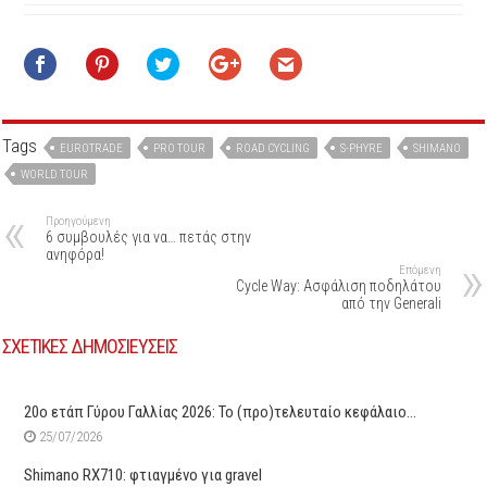
Tags
EUROTRADE
PRO TOUR
ROAD CYCLING
S-PHYRE
SHIMANO
WORLD TOUR
Προηγούμενη
6 συμβουλές για να… πετάς στην
ανηφόρα!
Επόμενη
Cycle Way: Ασφάλιση ποδηλάτου
από την Generali
ΣΧΕΤΙΚΕΣ ΔΗΜΟΣΙΕΥΣΕΙΣ
20ο ετάπ Γύρου Γαλλίας 2026: Το (προ)τελευταίο κεφάλαιο…
25/07/2026
Shimano RX710: φτιαγμένο για gravel