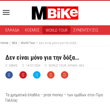
ΕΛΛΑΔΑ
ΚΟΣΜΟΣ
ΣΥΝΕΝΤΕΥΞΕΙΣ
WORLD TOUR
Home
|
ΝΕΑ
|
World Tour
|
Δεν είναι μόνο για την δόξα…
Δεν είναι μόνο για την δόξα…
ΜΒIKE
14/07/2024
WORLD TOUR
,
ΑΡΧΙΚΉ
,
ΝΕΑ
Τα χρηματικά έπαθλα – prize money – των ομάδων στον Γύρο
Γαλλίας