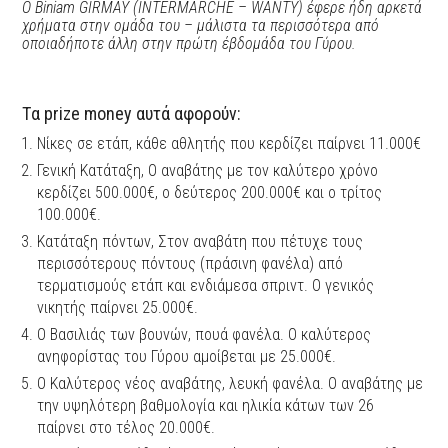
Ο Biniam GIRMAY (INTERMARCHÉ – WANTY) έφερε ήδη αρκετά
χρήματα στην ομάδα του – μάλιστα τα περισσότερα από
οποιαδήποτε άλλη στην πρώτη έβδομάδα του Γύρου.
Tα prize money αυτά αφορούν:
Νίκες σε ετάπ, κάθε αθλητής που κερδίζει παίρνει 11.000€
Γενική Κατάταξη, Ο αναβάτης με τον καλύτερο χρόνο
κερδίζει 500.000€, ο δεύτερος 200.000€ και ο τρίτος
100.000€.
Κατάταξη πόντων, Στον αναβάτη που πέτυχε τους
περισσότερους πόντους (πράσινη φανέλα) από
τερματισμούς ετάπ και ενδιάμεσα σπριντ. Ο γενικός
νικητής παίρνει 25.000€.
Ο Βασιλιάς των βουνών, πουά φανέλα. Ο καλύτερος
ανηφορίστας του Γύρου αμοίβεται με 25.000€.
Ο Καλύτερος νέος αναβάτης, λευκή φανέλα. Ο αναβάτης με
την υψηλότερη βαθμολογία και ηλικία κάτων των 26
παίρνει στο τέλος 20.000€.