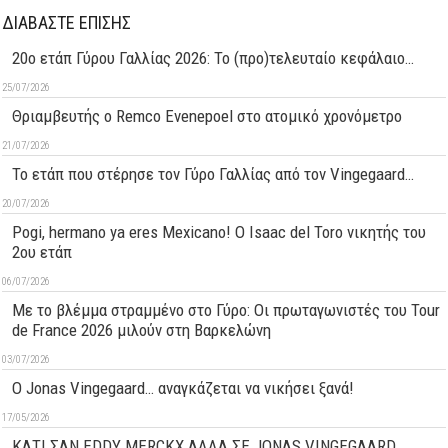
ΔΙΑΒΑΣΤΕ ΕΠΙΣΗΣ
20ο ετάπ Γύρου Γαλλίας 2026: Το (προ)τελευταίο κεφάλαιο…
25/07/2026
Θριαμβευτής ο Remco Evenepoel στο ατομικό χρονόμετρο
21/07/2026
Το ετάπ που στέρησε τον Γύρο Γαλλίας από τον Vingegaard…
20/07/2026
Pogi, hermano ya eres Mexicano! Ο Ιsaac del Toro νικητής του
2ου ετάπ
06/07/2026
Με το βλέμμα στραμμένο στο Γύρο: Οι πρωταγωνιστές του Tour
de France 2026 μιλούν στη Βαρκελώνη
03/07/2026
O Jonas Vingegaard… αναγκάζεται να νικήσει ξανά!
17/05/2026
ΚΑΤΙ ΣΑΝ EDDY MERCKX ΑΛΛΑ ΣΕ JONAS VINGEGAARD…