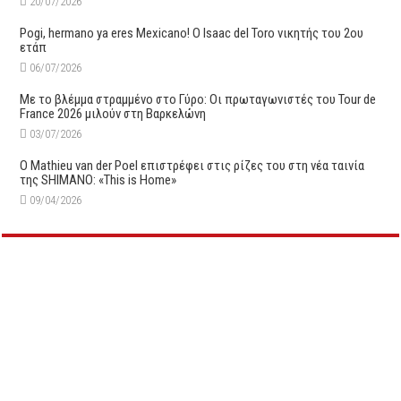
20/07/2026
Pogi, hermano ya eres Mexicano! Ο Ιsaac del Toro νικητής του 2ου
ετάπ
06/07/2026
Με το βλέμμα στραμμένο στο Γύρο: Οι πρωταγωνιστές του Tour de
France 2026 μιλούν στη Βαρκελώνη
03/07/2026
Ο Mathieu van der Poel επιστρέφει στις ρίζες του στη νέα ταινία
της SHIMANO: «This is Home»
09/04/2026