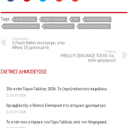
Tags
ROAD CYCLING
TADEJ POGAČAR
TDF
TOUR DE FRANCE
ΑΓΩΝΙΣΤΙΚΉ ΠΟΔΗΛΑΣΊΑ
ΓΎΡΟΣ ΓΑΛΛΊΑΣ 2024
ΠΟΔΗΛΑΣΊΑ ΔΡΌΜΟΥ
Προηγούμενη
Ο Paolo Bettini επιστρέφει στην
Αθήνα, 20 χρόνια μετά
Επόμενη
PIRELLI P ZERO RACE TLR RS: Για…
πολύ γρήγορους!
ΣΧΕΤΙΚΕΣ ΔΗΜΟΣΙΕΥΣΕΙΣ
20ο ετάπ Γύρου Γαλλίας 2026: Το (προ)τελευταίο κεφάλαιο…
25/07/2026
Θριαμβευτής ο Remco Evenepoel στο ατομικό χρονόμετρο
21/07/2026
Το ετάπ που στέρησε τον Γύρο Γαλλίας από τον Vingegaard…