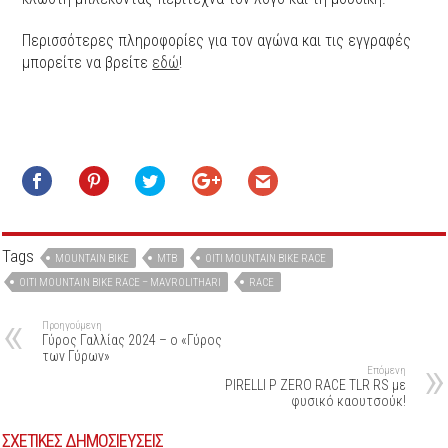
Περισσότερες πληροφορίες για τον αγώνα και τις εγγραφές
μπορείτε να βρείτε
εδώ
!
Tags
MOUNTAIN BIKE
MTB
OITI MOUNTAIN BIKE RACE
OITI MOUNTAIN BIKE RACE – MAVROLITHARI
RACE
Προηγούμενη
Γύρος Γαλλίας 2024 – ο «Γύρος
των Γύρων»
Επόμενη
PIRELLI P ZERO RACE TLR RS με
φυσικό καουτσούκ!
ΣΧΕΤΙΚΕΣ ΔΗΜΟΣΙΕΥΣΕΙΣ