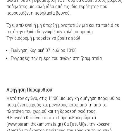
αλλά η θετική υψομετρική των 100μ θα δώσει στους μικρούς
ποδηλάτες μια καλή ιδέα από τις ιδιαιτερότητες που
παρουσιάζει η ποδηλασία βουνού.
Έχει επιλεγεί ή μη ύπαρξη μονοπατιών μια και τα παιδιά σε
αυτή την ηλικία δε γνωρίζουν καλά ισορροπία.
Την διαδρομή μπορείτε να βρείτε
εδώ
!
Εκκίνηση: Κυριακή 07 Ιουλίου 10:00
Εγγραφές: την ημέρα του αγώνα στη Γραμματεία
Αφήγηση Παραμυθιού
Μετά τον αγώνα, στις 11:00 μια μαγική αφήγηση παραμυθιού
περιμένει μικρούς και μεγάλους κάτω από τη από τα
πλατάνια του χωριού και τη δροσερή σκιά τους.
Η Βιργινία Κοκκίνου από τα Παραμυθοκαμώματα
(www.paramithokamomata.gr) θα ξετυλίξει την κόκκινη
κλωστή μπλέκοντας περίτεχνα τον λόγο και τη μουσική.