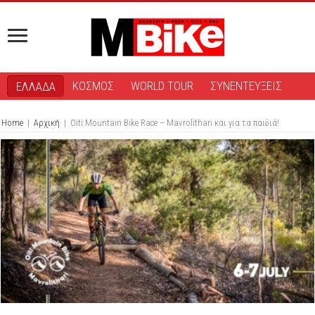
ΚΟΣΜΟΣ
WORLD TOUR
ΣΥΝΕΝΤΕΥΞΕΙΣ
ΕΛΛΑΔΑ
Home
|
Αρχική
|
Oiti Mountain Bike Race – Mavrolithari και για τα παιδιά!