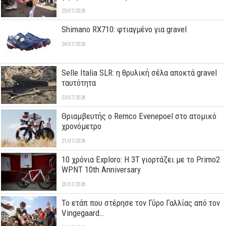
25/07/2026
Shimano RX710: φτιαγμένο για gravel
24/07/2026
Selle Italia SLR: η θρυλική σέλα αποκτά gravel
ταυτότητα
23/07/2026
Θριαμβευτής ο Remco Evenepoel στο ατομικό
χρονόμετρο
21/07/2026
10 χρόνια Exploro: Η 3T γιορτάζει με το Primo2
WPNT 10th Anniversary
20/07/2026
Το ετάπ που στέρησε τον Γύρο Γαλλίας από τον
Vingegaard…