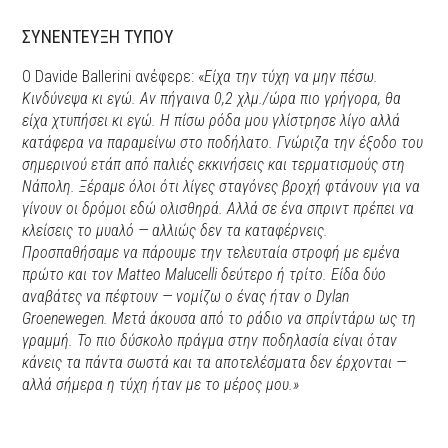
ΣΥΝΕΝΤΕΥΞΗ ΤΥΠΟΥ
Ο Davide Ballerini ανέφερε: «
Είχα την τύχη να μην πέσω.
Κινδύνεψα κι εγώ. Αν πήγαινα 0,2 χλμ./ώρα πιο γρήγορα, θα
είχα χτυπήσει κι εγώ. Η πίσω ρόδα μου γλίστρησε λίγο αλλά
κατάφερα να παραμείνω στο ποδήλατο. Γνώριζα την έξοδο του
σημερινού ετάπ από παλιές εκκινήσεις και τερματισμούς στη
Νάπολη. Ξέραμε όλοι ότι λίγες σταγόνες βροχή φτάνουν για να
γίνουν οι δρόμοι εδώ ολισθηρά. Αλλά σε ένα σπριντ πρέπει να
κλείσεις το μυαλό — αλλιώς δεν τα καταφέρνεις.
Προσπαθήσαμε να πάρουμε την τελευταία στροφή με εμένα
πρώτο και τον Matteo Malucelli δεύτερο ή τρίτο. Είδα δύο
αναβάτες να πέφτουν — νομίζω ο ένας ήταν ο Dylan
Groenewegen. Μετά άκουσα από το ράδιο να σπρίντάρω ως τη
γραμμή. Το πιο δύσκολο πράγμα στην ποδηλασία είναι όταν
κάνεις τα πάντα σωστά και τα αποτελέσματα δεν έρχονται —
αλλά σήμερα η τύχη ήταν με το μέρος μου.»