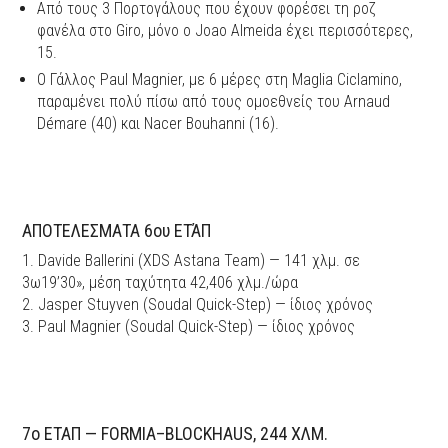
Από τους 3 Πορτογάλους που έχουν φορέσει τη ροζ
φανέλα στο Giro, μόνο ο Joao Almeida έχει περισσότερες,
15.
Ο Γάλλος Paul Magnier, με 6 μέρες στη Maglia Ciclamino,
παραμένει πολύ πίσω από τους ομοεθνείς του Arnaud
Démare (40) και Nacer Bouhanni (16).
ΑΠΟΤΕΛΕΣΜΑΤΑ 6ου ΕΤΆΠ
1. Davide Ballerini (XDS Astana Team) — 141 χλμ. σε
3ω19’30», μέση ταχύτητα 42,406 χλμ./ώρα
2. Jasper Stuyven (Soudal Quick-Step) — ίδιος χρόνος
3. Paul Magnier (Soudal Quick-Step) — ίδιος χρόνος
7ο ΕΤΑΠ — FORMIA–BLOCKHAUS, 244 ΧΛΜ.