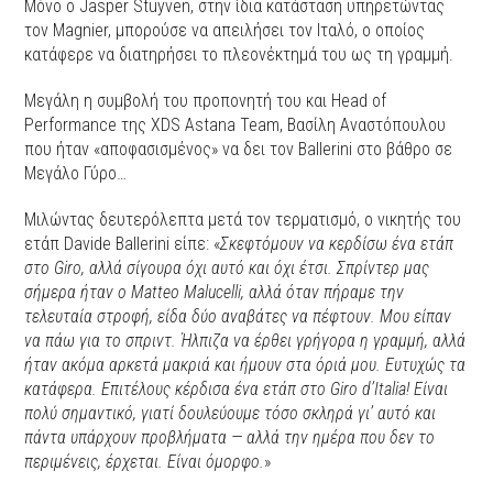
Μόνο ο Jasper Stuyven, στην ίδια κατάσταση υπηρετώντας
τον Magnier, μπορούσε να απειλήσει τον Ιταλό, ο οποίος
κατάφερε να διατηρήσει το πλεονέκτημά του ως τη γραμμή.
Μεγάλη η συμβολή του προπονητή του και Head of
Performance της XDS Astana Team, Βασίλη Αναστόπουλου
που ήταν «αποφασισμένος» να δει τον Ballerini στο βάθρο σε
Μεγάλο Γύρο…
Μιλώντας δευτερόλεπτα μετά τον τερματισμό, ο νικητής του
ετάπ Davide Ballerini είπε: «
Σκεφτόμουν να κερδίσω ένα ετάπ
στο Giro, αλλά σίγουρα όχι αυτό και όχι έτσι. Σπρίντερ μας
σήμερα ήταν ο Matteo Malucelli, αλλά όταν πήραμε την
τελευταία στροφή, είδα δύο αναβάτες να πέφτουν. Μου είπαν
να πάω για το σπριντ. Ήλπιζα να έρθει γρήγορα η γραμμή, αλλά
ήταν ακόμα αρκετά μακριά και ήμουν στα όριά μου. Ευτυχώς τα
κατάφερα. Επιτέλους κέρδισα ένα ετάπ στο Giro d’Italia! Είναι
πολύ σημαντικό, γιατί δουλεύουμε τόσο σκληρά γι’ αυτό και
πάντα υπάρχουν προβλήματα — αλλά την ημέρα που δεν το
περιμένεις, έρχεται. Είναι όμορφο.
»