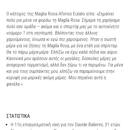
Ο κάτοχος της Maglia Rosa Afonso Eulalio είπε: «
Σημαίνει
πολύ για μένα να φοράω τη Maglia Rosa. Σήμερα τη χαρήκαμε
πολύ σαν ομάδα — ακόμα και ο σπορτίφ μας με το αυτοκίνητο
νούμερο 1 στη νηοπομπή. Βλέποντας τους άλλους
χαρούμενους, ένιωσα κι εγώ πιο χαρούμενος. Ήταν η σωστή
μέρα για να ζήσεις τη Maglia Rosa, με ένα ετάπ για σπρίντερ.
Θα το πάρω μέρα-μέρα. Ελπίζω να έχω καλά πόδια και αύριο.
Κανονικά μου αρέσουν αυτές οι μεγάλες, δύσκολες μέρες με
ανηφορικό τερματισμό, αλλά δεν ξέρω τι να περιμένω. Για μένα
και για τους συμπαίκτες μου, ελπίζω να παραμείνουμε στην
κορυφή για μερικές ακόμη μέρες. Μου πηγαίνει αυτή η
φανέλα.
»
ΣΤΑΤΙΣΤΙΚΑ
Η 11η επαγγελματική νίκη για τον Davide Ballerini, 31 ετών.