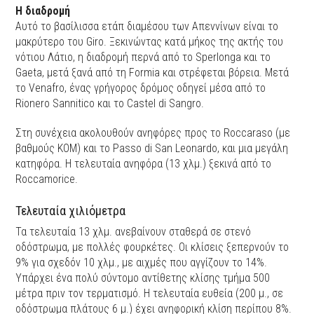
Η διαδρομή
Αυτό το βασίλισσα ετάπ διαμέσου των Απεννίνων είναι το
μακρύτερο του Giro. Ξεκινώντας κατά μήκος της ακτής του
νότιου Λάτιο, η διαδρομή περνά από το Sperlonga και το
Gaeta, μετά ξανά από τη Formia και στρέφεται βόρεια. Μετά
το Venafro, ένας γρήγορος δρόμος οδηγεί μέσα από το
Rionero Sannitico και το Castel di Sangro.
Στη συνέχεια ακολουθούν ανηφόρες προς το Roccaraso (με
βαθμούς ΚΟΜ) και το Passo di San Leonardo, και μια μεγάλη
κατηφόρα. Η τελευταία ανηφόρα (13 χλμ.) ξεκινά από το
Roccamorice.
Τελευταία χιλιόμετρα
Τα τελευταία 13 χλμ. ανεβαίνουν σταθερά σε στενό
οδόστρωμα, με πολλές φουρκέτες. Οι κλίσεις ξεπερνούν το
9% για σχεδόν 10 χλμ., με αιχμές που αγγίζουν το 14%.
Υπάρχει ένα πολύ σύντομο αντίθετης κλίσης τμήμα 500
μέτρα πριν τον τερματισμό. Η τελευταία ευθεία (200 μ., σε
οδόστρωμα πλάτους 6 μ.) έχει ανηφορική κλίση περίπου 8%.