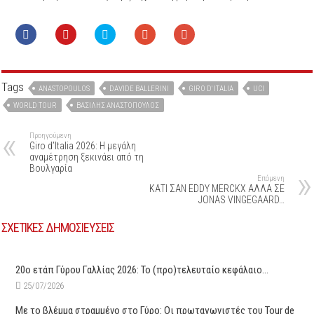
Tags
ANASTOPOULOS
DAVIDE BALLERINI
GIRO D' ITALIA
UCI
WORLD TOUR
ΒΑΣΊΛΗΣ ΑΝΑΣΤΌΠΟΥΛΟΣ
Προηγούμενη
Giro d’Italia 2026: Η μεγάλη
αναμέτρηση ξεκινάει από τη
Βουλγαρία
Επόμενη
ΚΑΤΙ ΣΑΝ EDDY MERCKX ΑΛΛΑ ΣΕ
JONAS VINGEGAARD…
ΣΧΕΤΙΚΕΣ ΔΗΜΟΣΙΕΥΣΕΙΣ
20ο ετάπ Γύρου Γαλλίας 2026: Το (προ)τελευταίο κεφάλαιο…
25/07/2026
Με το βλέμμα στραμμένο στο Γύρο: Οι πρωταγωνιστές του Tour de