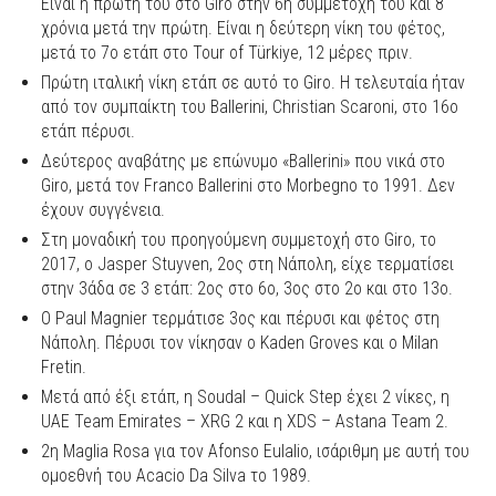
Είναι η πρώτη του στο Giro στην 6η συμμετοχή του και 8
χρόνια μετά την πρώτη. Είναι η δεύτερη νίκη του φέτος,
μετά το 7ο ετάπ στο Tour of Türkiye, 12 μέρες πριν.
Πρώτη ιταλική νίκη ετάπ σε αυτό το Giro. Η τελευταία ήταν
από τον συμπαίκτη του Ballerini, Christian Scaroni, στο 16ο
ετάπ πέρυσι.
Δεύτερος αναβάτης με επώνυμο «Ballerini» που νικά στο
Giro, μετά τον Franco Ballerini στο Morbegno το 1991. Δεν
έχουν συγγένεια.
Στη μοναδική του προηγούμενη συμμετοχή στο Giro, το
2017, ο Jasper Stuyven, 2ος στη Νάπολη, είχε τερματίσει
στην 3άδα σε 3 ετάπ: 2ος στο 6ο, 3ος στο 2ο και στο 13ο.
Ο Paul Magnier τερμάτισε 3ος και πέρυσι και φέτος στη
Νάπολη. Πέρυσι τον νίκησαν ο Kaden Groves και ο Milan
Fretin.
Μετά από έξι ετάπ, η Soudal – Quick Step έχει 2 νίκες, η
UAE Team Emirates – XRG 2 και η XDS – Astana Team 2.
2η Maglia Rosa για τον Afonso Eulalio, ισάριθμη με αυτή του
ομοεθνή του Acacio Da Silva το 1989.