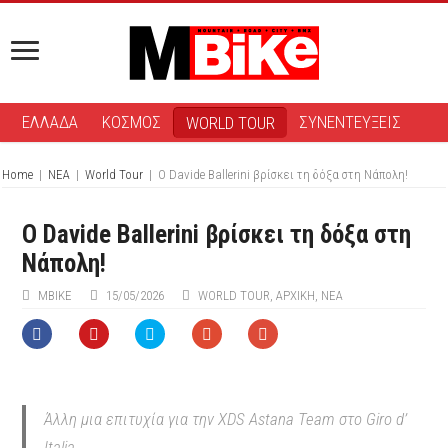
ΕΛΛΑΔΑ
ΚΟΣΜΟΣ
ΣΥΝΕΝΤΕΥΞΕΙΣ
WORLD TOUR
Home
|
ΝΕΑ
|
World Tour
|
O Davide Ballerini βρίσκει τη δόξα στη Νάπολη!
O Davide Ballerini βρίσκει τη δόξα στη
Νάπολη!
ΜΒIKE
15/05/2026
WORLD TOUR
,
ΑΡΧΙΚΉ
,
ΝΕΑ
Άλλη μια επιτυχία για την XDS Astana Team στο Giro d’
Italia