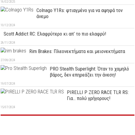
16/02/2025
Colnago Y1Rs: φτιαγμένο για να αψηφά τον
άνεμο
10/12/2024
Scott Addict RC: Ελαφρύτερο κι απ’ το πιο ελαφρύ!
26/11/2024
Rim Brakes: Πλεονεκτήματα και μειονεκτήματα
27/08/2024
PRO Stealth Superlight: Όταν το χαμηλό
βάρος, δεν επηρεάζει την άνεση!
19/07/2024
PIRELLI P ZERO RACE TLR RS:
Για… πολύ γρήγορους!
15/07/2024