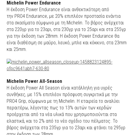
Μichelin Power Endurance
Η έκδοση Power Endurance είναι ανθεκτικότερη από
την PRO4 Endurance, με 20% επιπλέον προστασία ενάντια
στα σκασίματα σύμφωνα με τη Michelin. Το βάρος ανέρχεται
στα 220γρ για το 23αρι, στα 230γρ για το 25αρι και στα 255γρ
για την έκδοση των 28mm. Η έκδοση Power Endurance θα
είναι διαθέσιμη σε μαύρο, λευκό, μπλε και κόκκινο, στα 23mm
και 25mm.
Μichelin Power All-Season
Η έκδοση Power All Season είναι κατάλληλη για υγρές
συνθήκες, με 15% επιπλέον πρόσφυση συγκριτικά με την
PRO4 Grip, σύμφωνα με τη Michelin. Η εταιρεία το αναλύει
περαιτέρω, λέγοντας πως το 13% αυτών των κερδών
προέρχεται από τα νέα υλικά που χρησιμοποιούνται στα
ελαστικά, και το 2% από το νέο σχέδιο του πέλματος. Το
βάρος ανέρχεται στα 235γρ για το 23αρι και φτάνει τα 295γρ
στην έκδοση των 28mm.