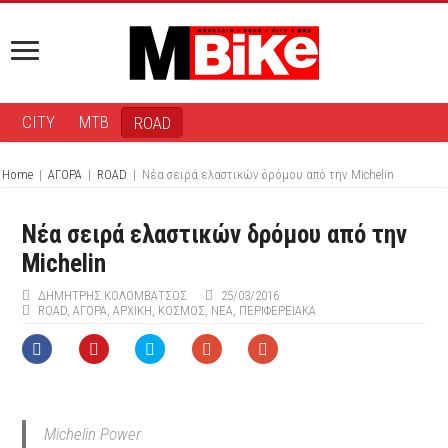
CITY
MTB
ROAD
Home
|
ΑΓΟΡΑ
|
ROAD
|
Nέα σειρά ελαστικών δρόμου από την Michelin
Nέα σειρά ελαστικών δρόμου από την
Michelin
ΔΗΜΉΤΡΗΣ ΚΟΛΟΜΒΆΤΣΟΣ
25/03/2016
ROAD
,
ΑΓΟΡΑ
,
ΑΡΧΙΚΉ
,
ΚΟΣΜΟΣ
,
ΝΕΑ
,
ΠΕΡΙΦΕΡΕΙΑΚΆ
Michelin Power