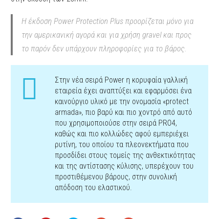
H έκδοση Power Protection Plus προορίζεται μόνο για
την αμερικανική αγορά και για χρήση gravel και προς
το παρόν δεν υπάρχουν πληροφορίες για το βάρος.
Στην νέα σειρά Power η κορυφαία γαλλική
εταιρεία έχει αναπτύξει και εφαρμόσει ένα
καινούργιο υλικό με την ονομασία «protect
armada», πιο βαρύ και πιο χοντρό από αυτό
που χρησιμοποιούσε στην σειρά PRO4,
καθώς και πιο κολλώδες αφού εμπεριέχει
ρυτίνη, του οποίου τα πλεονεκτήματα που
προσδίδει στους τομείς της ανθεκτικότητας
και της αντίστασης κύλισης, υπερέχουν του
προστιθέμενου βάρους, στην συνολική
απόδοση του ελαστικού.