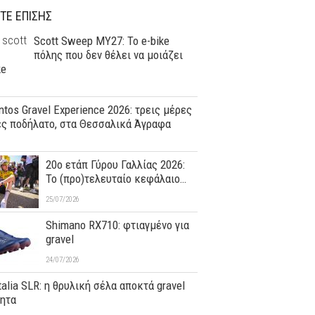
ΤΕ ΕΠΙΣΗΣ
Scott Sweep MY27: Το e-bike
πόλης που δεν θέλει να μοιάζει
ke
tos Gravel Experience 2026: τρεις μέρες
ες ποδήλατο, στα Θεσσαλικά Άγραφα
20ο ετάπ Γύρου Γαλλίας 2026:
Το (προ)τελευταίο κεφάλαιο…
25/07/2026
Shimano RX710: φτιαγμένο για
gravel
24/07/2026
Italia SLR: η θρυλική σέλα αποκτά gravel
τητα