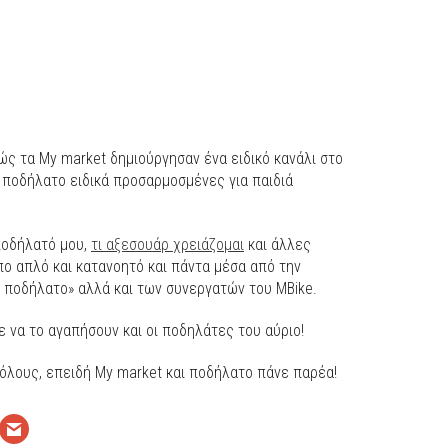
ς τα My market δημιούργησαν ένα ειδικό κανάλι στο
 ποδήλατο ειδικά προσαρμοσμένες για παιδιά
ποδήλατό μου,
τι αξεσουάρ χρειάζομαι
και άλλες
ο απλό και κατανοητό και πάντα μέσα από την
α ποδήλατο» αλλά και των συνεργατών του MBike.
ε να το αγαπήσουν και οι ποδηλάτες του αύριο!
 όλους, επειδή My market και ποδήλατο πάνε παρέα!