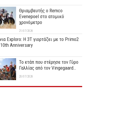
Θριαμβευτής ο Remco
Evenepoel στο ατομικό
χρονόμετρο
21/07/2026
νια Exploro: Η 3T γιορτάζει με το Primo2
0th Anniversary
Το ετάπ που στέρησε τον Γύρο
Γαλλίας από τον Vingegaard…
20/07/2026