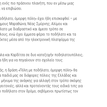
η ενός πιο πράσινου πλανήτη, που εν μέσω μιας
 να επιβιώσει.
οδήλατο, όμορφη πόλη» έχει ήδη επισκεφθεί – με
ήμους Μαραθώνα, Νέας Σμύρνης, Αλίμου και
ήλατο με διαδραστικό και άμεσο τρόπο σε
λους, ενώ έχει έμμεσα φέρει το ποδήλατο και τα
έκτες μέσα από την ηλεκτρονική πλατφόρμα της
αλα και Καρδίτσα σε δυο κατεξοχήν ποδηλατουπόλεις,
 ήδη για να πηγαίνουν στο σχολείο τους.
άς, η δράση «Πόλη με ποδήλατο, όμορφη πόλη» θα
α παιδιά μας σε διάφορες πόλεις της Ελλάδας και
ν μήνυμα της ανάγκης για αλλαγή στον τρόπο σκέψης
ειτονιές, αλλά και προτείνοντάς τους ειδικά τιπς για
το ποδήλατο στον δρόμο, σεβόμενοι πρωτίστως τον