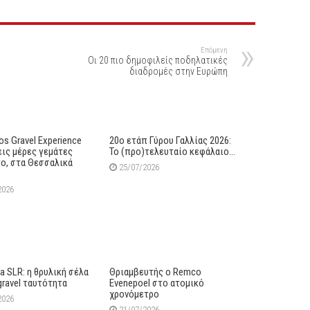
Επόμενη
Οι 20 πιο δημοφιλείς ποδηλατικές
διαδρομές στην Ευρώπη
s Gravel Experience
20ο ετάπ Γύρου Γαλλίας 2026:
εις μέρες γεμάτες
Το (προ)τελευταίο κεφάλαιο…
ο, στα Θεσσαλικά
25/07/2026
2026
lia SLR: η θρυλική σέλα
Θριαμβευτής ο Remco
gravel ταυτότητα
Evenepoel στο ατομικό
χρονόμετρο
2026
21/07/2026