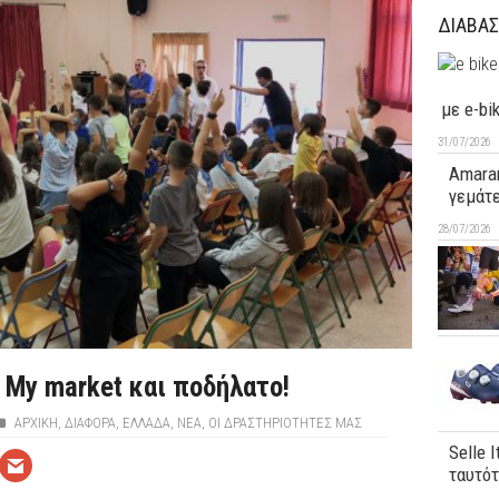
ΔΙΑΒΑΣ
με e-bi
31/07/2026
Amaran
γεμάτ
28/07/2026
 Μy market και ποδήλατο!
ΑΡΧΙΚΉ
,
ΔΙΆΦΟΡΑ
,
ΕΛΛΑΔΑ
,
ΝΕΑ
,
ΟΙ ΔΡΑΣΤΗΡΙΟΤΗΤΕΣ ΜΑΣ
Selle 
ταυτό