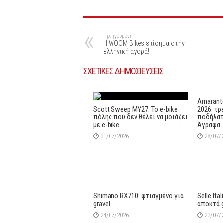
Προηγούμενη
Η WOOM Bikes επίσημα στην
ελληνική αγορά!
ΣΧΕΤΙΚΕΣ ΔΗΜΟΣΙΕΥΣΕΙΣ
Amaranto
Scott Sweep MY27: Το e-bike
2026: τρ
πόλης που δεν θέλει να μοιάζει
ποδήλατ
με e-bike
Άγραφα
31/07/2026
28/07/
Shimano RX710: φτιαγμένο για
Selle Ita
gravel
αποκτά 
24/07/2026
23/07/