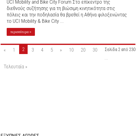
UCI Mobility and Bike City Forum Στο επίκεντρο της
διεθνούς συζήτησης για τη βιώσιμη κινητικότητα στις
πόλεις και την ποδηλασία θα βρεθεί η Αθήνα φιλοξενώντας
το UCI Mobility & Bike City ...
περισσότερα »
2
«
1
3
4
5
»
10
20
30
Σελίδα 2 από 230
...
Τελευταία »
ΕΞΥΠΝΕΣ ΑΓΟΡΕΣ