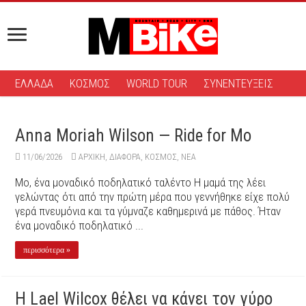
ΕΛΛΑΔΑ
ΚΟΣΜΟΣ
WORLD TOUR
ΣΥΝΕΝΤΕΥΞΕΙΣ
Anna Moriah Wilson — Ride for Mo
11/06/2026
ΑΡΧΙΚΉ
,
ΔΙΆΦΟΡΑ
,
ΚΟΣΜΟΣ
,
ΝΕΑ
Mo, ένα μοναδικό ποδηλατικό ταλέντο Η μαμά της λέει
γελώντας ότι από την πρώτη μέρα που γεννήθηκε είχε πολύ
γερά πνευμόνια και τα γύμναζε καθημερινά με πάθος. Ήταν
ένα μοναδικό ποδηλατικό ...
περισσότερα »
Η Lael Wilcox θέλει να κάνει τον γύρο