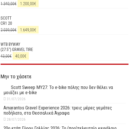
1.340,00
€
1.200,00
€
SCOTT
CR1 20
2.039,00
€
1.649,00
€
WTB BYWAY
(27.5") GRAVEL TIRE
43,00
€
40,00
€
Μην το χάσετε
Scott Sweep MY27: Το e-bike πόλης που δεν θέλει να
μοιάζει με e-bike
31/07/2026
Amarantos Gravel Experience 2026: τρεις μέρες γεμάτες
ποδήλατο, στα Θεσσαλικά Άγραφα
28/07/2026
20ο ετάπ Γύρου Γαλλίας 2026: Το (προ)τελευταίο κεφάλαιο…