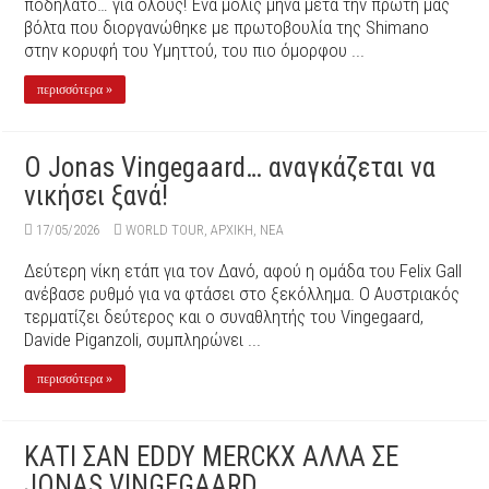
ποδήλατο… για όλους! Ένα μόλις μήνα μετά την πρώτη μας
βόλτα που διοργανώθηκε με πρωτοβουλία της Shimano
στην κορυφή του Υμηττού, του πιο όμορφου ...
περισσότερα »
O Jonas Vingegaard… αναγκάζεται να
νικήσει ξανά!
17/05/2026
WORLD TOUR
,
ΑΡΧΙΚΉ
,
ΝΕΑ
Δεύτερη νίκη ετάπ για τον Δανό, αφού η ομάδα του Felix Gall
ανέβασε ρυθμό για να φτάσει στο ξεκόλλημα. Ο Αυστριακός
τερματίζει δεύτερος και ο συναθλητής του Vingegaard,
Davide Piganzoli, συμπληρώνει ...
περισσότερα »
ΚΑΤΙ ΣΑΝ EDDY MERCKX ΑΛΛΑ ΣΕ
JONAS VINGEGAARD…