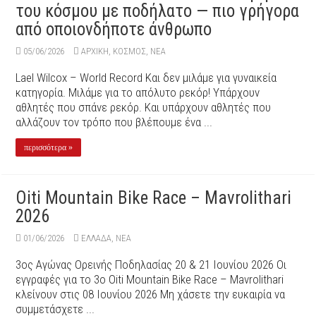
του κόσμου με ποδήλατο — πιο γρήγορα
από οποιονδήποτε άνθρωπο
05/06/2026
ΑΡΧΙΚΉ
,
ΚΟΣΜΟΣ
,
ΝΕΑ
Lael Wilcox – World Record Και δεν μιλάμε για γυναικεία
κατηγορία. Μιλάμε για το απόλυτο ρεκόρ! Υπάρχουν
αθλητές που σπάνε ρεκόρ. Και υπάρχουν αθλητές που
αλλάζουν τον τρόπο που βλέπουμε ένα ...
περισσότερα »
Oiti Mountain Bike Race – Mavrolithari
2026
01/06/2026
ΕΛΛΑΔΑ
,
ΝΕΑ
3ος Αγώνας Ορεινής Ποδηλασίας 20 & 21 Ιουνίου 2026 Οι
εγγραφές για το 3ο Oiti Mountain Bike Race – Mavrolithari
κλείνουν στις 08 Ιουνίου 2026 Μη χάσετε την ευκαιρία να
συμμετάσχετε ...