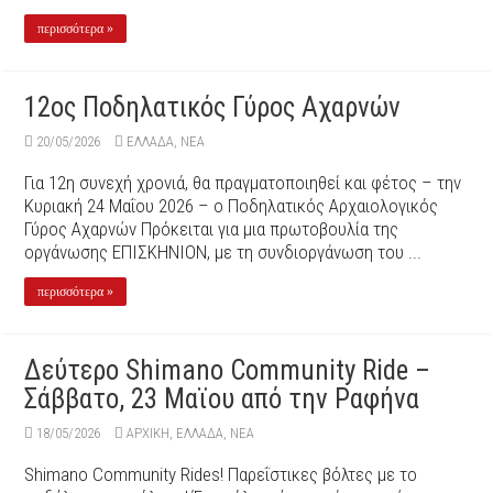
περισσότερα »
12ος Ποδηλατικός Γύρος Αχαρνών
20/05/2026
ΕΛΛΑΔΑ
,
ΝΕΑ
Για 12η συνεχή χρονιά, θα πραγματοποιηθεί και φέτος – την
Κυριακή 24 Μαΐου 2026 – ο Ποδηλατικός Αρχαιολογικός
Γύρος Αχαρνών Πρόκειται για μια πρωτοβουλία της
οργάνωσης ΕΠΙΣΚΗΝΙΟΝ, με τη συνδιοργάνωση του ...
περισσότερα »
Δεύτερo Shimano Community Ride –
Σάββατο, 23 Μαϊου από την Ραφήνα
18/05/2026
ΑΡΧΙΚΉ
,
ΕΛΛΑΔΑ
,
ΝΕΑ
Shimano Community Rides! Παρεΐστικες βόλτες με το