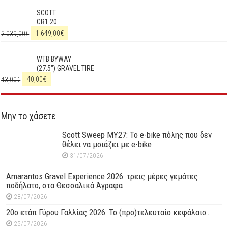
SCOTT
CR1 20
2.039,00
€
1.649,00
€
WTB BYWAY
(27.5") GRAVEL TIRE
43,00
€
40,00
€
Μην το χάσετε
Scott Sweep MY27: Το e-bike πόλης που δεν
θέλει να μοιάζει με e-bike
31/07/2026
Amarantos Gravel Experience 2026: τρεις μέρες γεμάτες
ποδήλατο, στα Θεσσαλικά Άγραφα
28/07/2026
20ο ετάπ Γύρου Γαλλίας 2026: Το (προ)τελευταίο κεφάλαιο…
25/07/2026