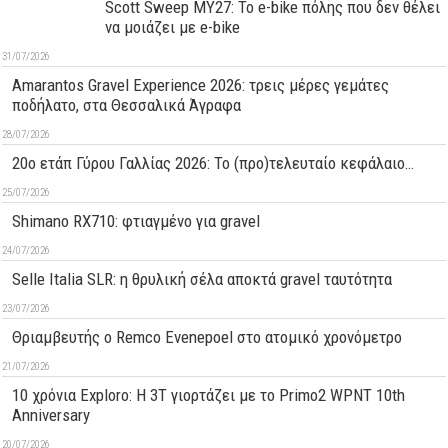
Scott Sweep MY27: Το e-bike πόλης που δεν θέλει
να μοιάζει με e-bike
31/07/2026
Amarantos Gravel Experience 2026: τρεις μέρες γεμάτες
ποδήλατο, στα Θεσσαλικά Άγραφα
28/07/2026
20ο ετάπ Γύρου Γαλλίας 2026: Το (προ)τελευταίο κεφάλαιο…
25/07/2026
Shimano RX710: φτιαγμένο για gravel
24/07/2026
Selle Italia SLR: η θρυλική σέλα αποκτά gravel ταυτότητα
23/07/2026
Θριαμβευτής ο Remco Evenepoel στο ατομικό χρονόμετρο
21/07/2026
10 χρόνια Exploro: Η 3T γιορτάζει με το Primo2 WPNT 10th
Anniversary
20/07/2026