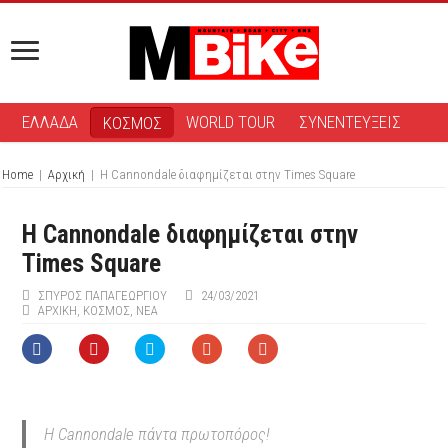
ΕΛΛΑΔΑ
WORLD TOUR
ΣΥΝΕΝΤΕΥΞΕΙΣ
ΚΟΣΜΟΣ
Home
|
Αρχική
|
H Cannondale διαφημίζεται στην Times Square
H Cannondale διαφημίζεται στην
Times Square
ΣΠΎΡΟΣ ΠΑΠΑΓΕΩΡΓΊΟΥ
24/03/2021
ΑΡΧΙΚΉ
,
ΚΟΣΜΟΣ
,
ΝΕΑ
H Cannondale πάντα πρωτοπόρος!