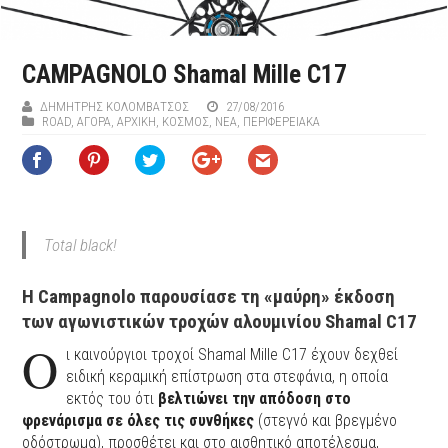
CAMPAGNOLO Shamal Mille C17
ΔΗΜΉΤΡΗΣ ΚΟΛΟΜΒΆΤΣΟΣ
27/08/2016
ROAD
,
ΑΓΟΡΑ
,
ΑΡΧΙΚΉ
,
ΚΟΣΜΟΣ
,
ΝΕΑ
,
ΠΕΡΙΦΕΡΕΙΑΚΆ
Total black!
Η Campagnolo παρουσίασε τη «μαύρη» έκδοση
των αγωνιστικών τροχών αλουμινίου Shamal C17
Ο
ι καινούργιοι τροχοί Shamal Mille C17 έχουν δεχθεί
ειδική κεραμική επίστρωση στα στεφάνια, η οποία
εκτός του ότι
βελτιώνει την απόδοση στο
φρενάρισμα σε όλες τις συνθήκες
(στεγνό και βρεγμένο
οδόστρωμα), προσθέτει και στο αισθητικό αποτέλεσμα,