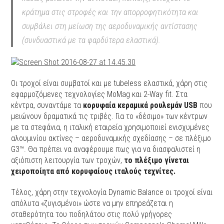
κράτημα στις στροφές και την απορροφητικότητα και
συμβάλει στη μείωση της αεροδυναμικής αντίστασης
(συνδυαστικά με τα φαρδύτερα ελαστικά).
Οι τροχοί είναι συμβατοί και με tubeless ελαστικά, χάρη στις
εφαρμοζόμενες τεχνολογίες MoMag και 2-Way fit. Στα
κέντρα, συναντάμε τα
κορυφαία κεραμικά ρουλεμάν USB
που
μειώνουν δραματικά τις τριβές. Για το «δέσιμο» των κέντρων
με τα στεφάνια, η ιταλική εταιρεία χρησιμοποιεί ενισχυμένες
αλουμινίου ακτίνες – αεροδυναμικής σχεδίασης – σε πλέξιμο
G3™. Θα πρέπει να αναφέρουμε πως για να διασφαλιστεί η
αξιόπιστη λειτουργία των τροχών,
το πλέξιμο γίνεται
χειροποίητα από κορυφαίους ιταλούς τεχνίτες.
Τέλος, χάρη στην τεχνολογία Dynamic Balance οι τροχοί είναι
απόλυτα «ζυγισμένοι» ώστε να μην επηρεάζεται η
σταθερότητα του ποδηλάτου στις πολύ γρήγορες