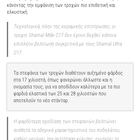
κάνοντας την εμφάνιση των τροχών πιο επιθετική και
ελκυστική.
Τεχνολογικά, πλην της κεραμικής επίστρωσης, οι
τροχοί Shamal Mille C17 δεν έχουν δεχθεί κάποια
επιπλέον βελτίωση συγκριτικά με τους Shamal Ultra
C17 .
Τα στεφάνια των τροχών διαθέτουν αυξημένο φάρδος
στα 17 χιλιοστά, όπως φανερώνει άλλωστε και η
ονομασία τους, για να αποδίδουν καλύτερα με τα πιο
φαρδιά ελαστικά των 25 και 28 χιλιοστών που
αποτελούν το νέο στάνταρ.
Η φαρδύτερη σχεδίαση των στεφανιών βελτιώνει
αισθητά τα οδηγικά χαρακτηριστικά του ποδηλάτου,
καθώς μειώνει την αντίσταση κύλισης, ενισχύει το