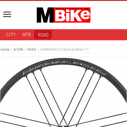
CITY
MTB
ROAD
Home
|
ΑΓΟΡΑ
|
ROAD
|
CAMPAGNOLO Shamal Mille C17