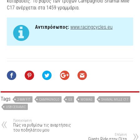
καταβάσεις. Το βάρος των τροχών Campagnolo Shamal Mille
C17 ανέρχεται στα 1459 γραμμάρια.
Αντιπρόσωπος:
www.racingcycles.eu
Tags
2-WAY FIT
CAMPAGNOLO
G3
MOMAG
SHAMAL MILLE C17
USB CERAMIC
Προηγούμενη
Πώς να ρυθμίσω τις αναρτήσεις
του ποδηλάτου μου
Επόμενη
Giants Ride στην Οίτη