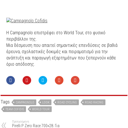
Η Campagnolo επιστρέφει στο World Tour, στο φυσικό
περιβάλλον της.
Μια δέσμευση που απαιτεί σημαντικές επενδύσεις σε βαθιά
έρευνα, σχολαστικές δοκιμές και πειραματισμό για την
ανάπτυξη και παραγωγή εξαρτημάτων που ξεπερνούν κάθε
όριο απόδοσης.
Tags
CAMPAGNOLO
LOOK
ROAD CYCLING
ROAD RACING
TEAM COFIDIS
WORLD TOUR
Προηγούμενη
Pirelli P Zero Race 700×28: Για