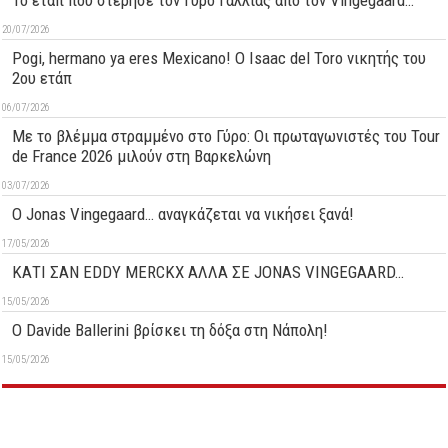
Το ετάπ που στέρησε τον Γύρο Γαλλίας από τον Vingegaard…
20/07/2026
Pogi, hermano ya eres Mexicano! Ο Ιsaac del Toro νικητής του
2ου ετάπ
06/07/2026
Με το βλέμμα στραμμένο στο Γύρο: Οι πρωταγωνιστές του Tour
de France 2026 μιλούν στη Βαρκελώνη
03/07/2026
O Jonas Vingegaard… αναγκάζεται να νικήσει ξανά!
17/05/2026
ΚΑΤΙ ΣΑΝ EDDY MERCKX ΑΛΛΑ ΣΕ JONAS VINGEGAARD…
15/05/2026
O Davide Ballerini βρίσκει τη δόξα στη Νάπολη!
15/05/2026