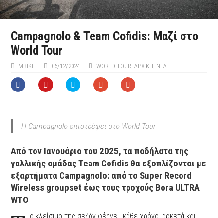
Campagnolo & Team Cofidis: Μαζί στο
World Tour
ΜΒIKE
06/12/2024
WORLD TOUR
,
ΑΡΧΙΚΉ
,
ΝΕΑ
Η Campagnolo επιστρέφει στο World Tour
Από τον Ιανουάριο του 2025, τα ποδήλατα της
γαλλικής ομάδας Team Cofidis θα εξοπλίζονται με
εξαρτήματα Campagnolo: από το Super Record
Wireless groupset έως τους τροχούς Bora ULTRA
WTO
o κλείσιμο της σεζόν φέρνει, κάθε χρόνο, αρκετά και