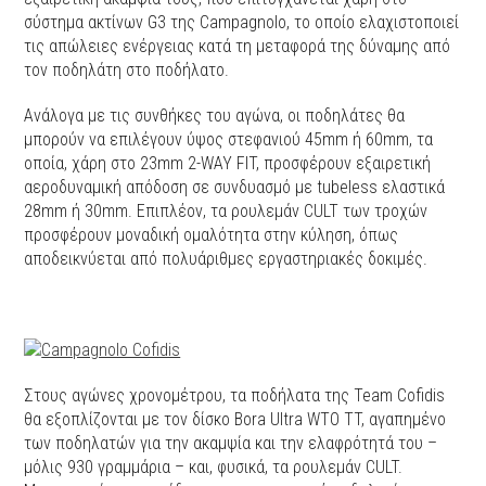
σύστημα ακτίνων G3 της Campagnolo, το οποίο ελαχιστοποιεί
τις απώλειες ενέργειας κατά τη μεταφορά της δύναμης από
τον ποδηλάτη στο ποδήλατο.
Ανάλογα με τις συνθήκες του αγώνα, οι ποδηλάτες θα
μπορούν να επιλέγουν ύψος στεφανιού 45mm ή 60mm, τα
οποία, χάρη στο 23mm 2-WAY FIT, προσφέρουν εξαιρετική
αεροδυναμική απόδοση σε συνδυασμό με tubeless ελαστικά
28mm ή 30mm. Επιπλέον, τα ρουλεμάν CULT των τροχών
προσφέρουν μοναδική ομαλότητα στην κύληση, όπως
αποδεικνύεται από πολυάριθμες εργαστηριακές δοκιμές.
Στους αγώνες χρονομέτρου, τα ποδήλατα της Team Cofidis
θα εξοπλίζονται με τον δίσκο Bora Ultra WTO TT, αγαπημένο
των ποδηλατών για την ακαμψία και την ελαφρότητά του –
μόλις 930 γραμμάρια – και, φυσικά, τα ρουλεμάν CULT.