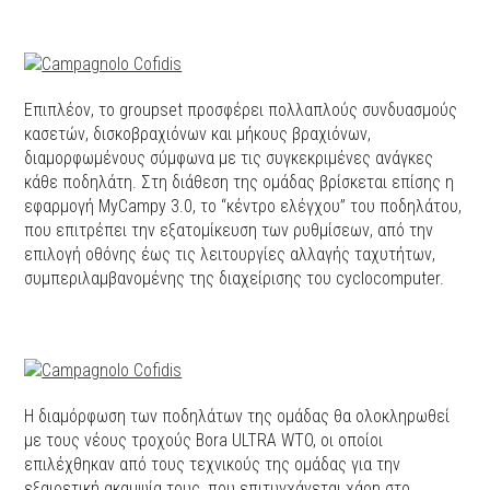
Επιπλέον, το groupset προσφέρει πολλαπλούς συνδυασμούς
κασετών, δισκοβραχιόνων και μήκους βραχιόνων,
διαμορφωμένους σύμφωνα με τις συγκεκριμένες ανάγκες
κάθε ποδηλάτη. Στη διάθεση της ομάδας βρίσκεται επίσης η
εφαρμογή MyCampy 3.0, το “κέντρο ελέγχου” του ποδηλάτου,
που επιτρέπει την εξατομίκευση των ρυθμίσεων, από την
επιλογή οθόνης έως τις λειτουργίες αλλαγής ταχυτήτων,
συμπεριλαμβανομένης της διαχείρισης του cyclocomputer.
H διαμόρφωση των ποδηλάτων της ομάδας θα ολοκληρωθεί
με τους νέους τροχούς Bora ULTRA WTO, οι οποίοι
επιλέχθηκαν από τους τεχνικούς της ομάδας για την
εξαιρετική ακαμψία τους, που επιτυγχάνεται χάρη στο