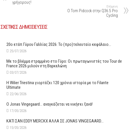
γρήγορους!
Επόμενη
O Tom Pidcock στην Q36.5 Pro
Cycling
ΣΧΕΤΙΚΕΣ ΔΗΜΟΣΙΕΥΣΕΙΣ
20ο ετάπ Γύρου Γαλλίας 2026: Το (προ)τελευταίο κεφάλαιο…
25/07/2026
Με το βλέμμα στραμμένο στο Γύρο: Οι πρωταγωνιστές του Tour de
France 2026 μιλούν στη Βαρκελώνη
03/07/2026
H Wilier Triestina γιορτάζει 120 χρόνια ιστορία με το Filante
Ultimate
22/06/2026
O Jonas Vingegaard… αναγκάζεται να νικήσει ξανά!
17/05/2026
ΚΑΤΙ ΣΑΝ EDDY MERCKX ΑΛΛΑ ΣΕ JONAS VINGEGAARD…
15/05/2026