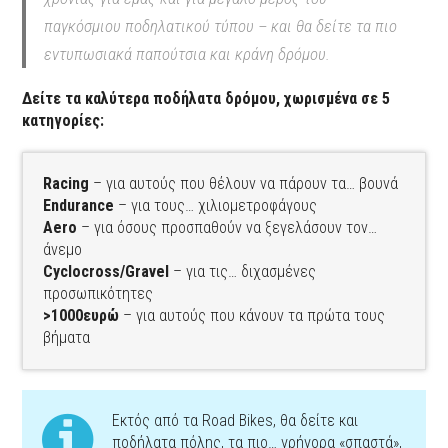
παγκόσμιου ποδηλατικού τύπου – και θα δείτε τα πιο
εντυπωσιακά παπούτσια και κράνη δρόμου.
Δείτε τα καλύτερα ποδήλατα δρόμου, χωρισμένα σε 5
κατηγορίες:
Racing
– για αυτούς που θέλουν να πάρουν τα… βουνά
Endurance
– για τους… χιλιομετροφάγους
Aero
– για όσους προσπαθούν να ξεγελάσουν τον…
άνεμο
Cyclocross/Gravel
– για τις… διχασμένες
προσωπικότητες
>1000ευρώ
– για αυτούς που κάνουν τα πρώτα τους
βήματα
Εκτός από τα Road Bikes, θα δείτε και
ποδήλατα πόλης, τα πιο… γρήγορα «σπαστά»,