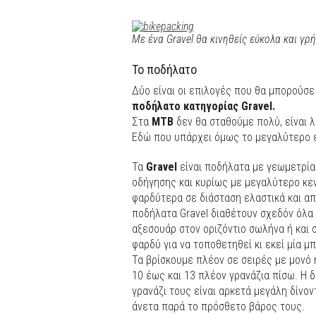
Με ένα Gravel θα κινηθείς εύκολα και γρ
Το ποδήλατο
Δύο είναι οι επιλογές που θα μπορούσε
ποδήλατο κατηγορίας Gravel.
Στα
ΜΤΒ
δεν θα σταθούμε πολύ, είναι λ
Εδώ που υπάρχει όμως το μεγαλύτερο ε
Τα
Gravel
είναι ποδήλατα με γεωμετρία
οδήγησης και κυρίως με μεγαλύτερο κε
φαρδύτερα σε διάσταση ελαστικά και απ
ποδήλατα Gravel διαθέτουν σχεδόν όλα 
αξεσουάρ στον οριζόντιο σωλήνα ή και στ
φαρδύ για να τοποθετηθεί κι εκεί μία μ
Τα βρίσκουμε πλέον σε σειρές με μονό 
10 έως και 13 πλέον γρανάζια πίσω. Η 
γρανάζι τους είναι αρκετά μεγάλη δίνο
άνετα παρά το πρόσθετο βάρος τους.