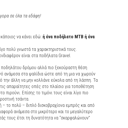
ήγορα σε όλα τα εδάφη!
 κάποιος να κάνει εδώ:
ή ένα ποδήλατο ΜΤΒ ή ένα
ίγο πολύ γνωστά τα χαρακτηριστικά τους.
νδιαφέρον είναι στα ποδήλατα Gravel.
 ποδηλάτου δρόμου αλλά πιο ξεκούραστη θέση
νό ανάμεσα στα ψαλίδια ώστε από τη μια να χωρούν
ό την άλλη να μην κολλάνε εύκολα από τη λάσπη. Τα
τις απαραίτητες οπές στο πλαίσιο για τοποθέτηση
ο πιρούνι. Επίσης το τιμόνι τους είναι λίγο πιο
προστινή τσάντα.
ή – το πολύ – διπλό δισκοβραχίονα εμπρός και από
διαφορά ανάμεσα στο μικρότερο και το μεγαλύτερο
ντάς τους έτσι τη δυνατότητα να “σκαρφαλώνουν”