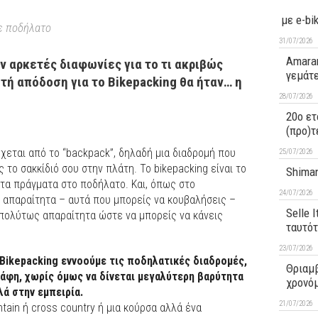
με e-bi
με ποδήλατο
31/07/2026
Amaran
υν αρκετές διαφωνίες για το τι ακριβώς
γεμάτ
στή απόδοση για το Bikepacking θα ήταν… η
28/07/2026
20ο ετ
(προ)τ
εται από το “backpack”, δηλαδή μια διαδρομή που
25/07/2026
 το σακκίδιό σου στην πλάτη. Το bikepacking είναι το
Shiman
 τα πράγματα στο ποδήλατο. Και, όπως στο
24/07/2026
α απαραίτητα – αυτά που μπορείς να κουβαλήσεις –
Selle 
 απολύτως απαραίτητα ώστε να μπορείς να κάνεις
ταυτό
23/07/2026
Bikepacking εννοούμε τις ποδηλατικές διαδρομές,
Θριαμβ
άφη, χωρίς όμως να δίνεται μεγαλύτερη βαρύτητα
χρονό
ά στην εμπειρία.
21/07/2026
tain ή cross country ή μια κούρσα αλλά ένα