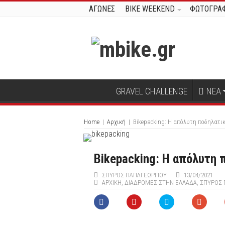
ΑΓΩΝΕΣ
BIKE WEEKEND
ΦΩΤΟΓΡΑΦ
GRAVEL CHALLENGE
ΝΕΑ
Home
|
Αρχική
|
Bikepacking: H απόλυτη ποδηλατι
Bikepacking: H απόλυτη 
ΣΠΎΡΟΣ ΠΑΠΑΓΕΩΡΓΊΟΥ
13/04/2021
ΑΡΧΙΚΉ
,
ΔΙΑΔΡΟΜΕΣ ΣΤΗΝ ΕΛΛΑΔΑ
,
ΣΠΎΡΟΣ 