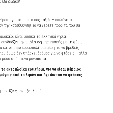
; Μα φυσικά!
ινήσετε για το πρώτο σας ταξίδι – επιλέγετε,
ν την κατεύθυνση! Για να ξέρετε προς τα πού θα
αλοκαίρι είναι φυσικά, τα ελληνικά νησιά.
ου συνδυάζει την απόλαυση της επαφής με τη φύση,
και στα πιο κοσμοπολίτικα μέρη, το να βρεθείς
που όμως δεν υπάρχει δρόμος για να φτάσεις – αλλά
υ μέσα από στενά μονοπάτια.
ε τα
ακτοπλοϊκά εισιτήρια
, για να είσαι βέβαιος
φύγεις από το λιμάνι και όχι ώσπου να φτάσεις
 φροντίζεις τον εξοπλισμό.