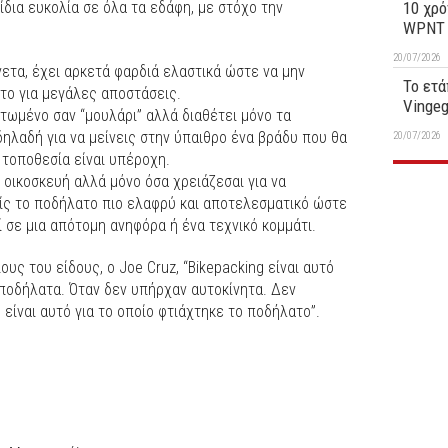
ίδια ευκολία σε όλα τα εδάφη, με στόχο την
10 χρό
WPNT 1
20/07/2026
νετα, έχει αρκετά φαρδιά ελαστικά ώστε να μην
Το ετά
ετο για μεγάλες αποστάσεις.
Vinge
ρτωμένο σαν “μουλάρι” αλλά διαθέτει μόνο τα
δηλαδή για να μείνεις στην ύπαιθρο ένα βράδυ που θα
20/07/2026
 τοποθεσία είναι υπέροχη.
 οικοσκευή αλλά μόνο όσα χρειάζεσαι για να
ρείς το ποδήλατο πιο ελαφρύ και αποτελεσματικό ώστε
ί σε μια απότομη ανηφόρα ή ένα τεχνικό κομμάτι.
υς του είδους, ο Joe Cruz, “Bikepacking είναι αυτό
 ποδήλατα. Όταν δεν υπήρχαν αυτοκίνητα. Δεν
είναι αυτό για το οποίο φτιάχτηκε το ποδήλατο”.