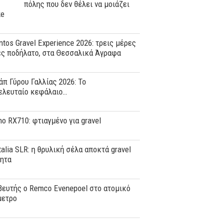
πόλης που δεν θέλει να μοιάζει
ke
tos Gravel Experience 2026: τρεις μέρες
ες ποδήλατο, στα Θεσσαλικά Άγραφα
άπ Γύρου Γαλλίας 2026: Το
ελευταίο κεφάλαιο…
o RX710: φτιαγμένο για gravel
Italia SLR: η θρυλική σέλα αποκτά gravel
τητα
ευτής ο Remco Evenepoel στο ατομικό
μετρο