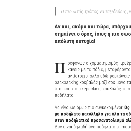
Ο πιο λιτός τρόπος να ταξιδεύεις 
Αν και, ακόμα και τώρα, υπάρχο
σημαίνει ο όρος, ίσως η πιο σω
απόλυτη ευτυχία!
Π
ροφανώς ο χαρακτηρισμός προέρχ
κάνεις με τα πόδια, μεταφέροντας
αντίστοιχο, αλλά εδώ φορτώνεις
backpacking κουβαλάς μαζί σου μόνο τ
έτσι και στο bikepacking, κουβαλάς τα
ποδήλατο!
Ας γίνουμε όμως πιο συγκεκριμένοι:
Ως 
με ποδήλατο κατάλληλο για όλα τα εδ
στον ποδηλατικό προσανατολισμό αλλ
Δεν είναι δηλαδή ένα ποδήλατο all moun