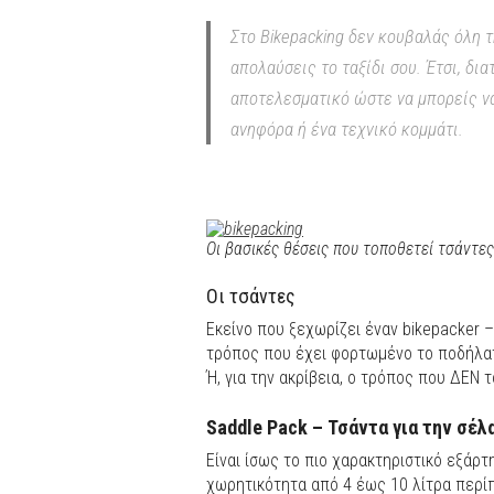
Στο Bikepacking δεν κουβαλάς όλη τ
απολαύσεις το ταξίδι σου. Έτσι, δι
αποτελεσματικό ώστε να μπορείς να
ανηφόρα ή ένα τεχνικό κομμάτι.
Oι βασικές θέσεις που τοποθετεί τσάντες
Οι τσάντες
Εκείνο που ξεχωρίζει έναν bikepacker 
τρόπος που έχει φορτωμένο το ποδήλα
Ή, για την ακρίβεια, ο τρόπος που ΔΕΝ 
Saddle Pack – Τσάντα για την σέλ
Είναι ίσως το πιο χαρακτηριστικό εξάρτ
χωρητικότητα από 4 έως 10 λίτρα περίπ