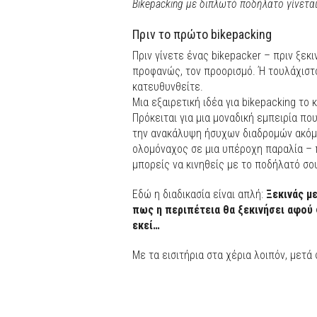
Bikepacking με διπλωτό ποδήλατο γίνεται
Πριν το πρώτο bikepacking
Πριν γίνετε ένας bikepacker – πριν ξεκ
προφανώς, τον προορισμό. Ή τουλάχιστο
κατευθυνθείτε.
Μια εξαιρετική ιδέα για bikepacking το κ
Πρόκειται για μια μοναδική εμπειρία π
την ανακάλυψη ήσυχων διαδρομών ακόμα 
ολομόναχος σε μια υπέροχη παραλία – 
μπορείς να κινηθείς με το ποδήλατό σο
Εδώ η διαδικασία είναι απλή:
Ξεκινάς μ
πως η περιπέτεια θα ξεκινήσει αφού 
εκεί…
Με τα εισιτήρια στα χέρια λοιπόν, μετά