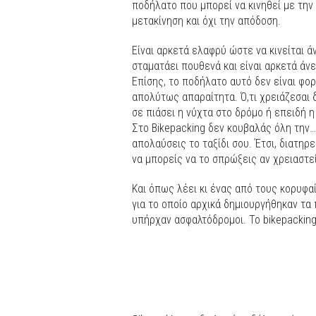
ποδήλατο που μπορεί να κινηθεί με την 
μετακίνηση και όχι την απόδοση.
Είναι αρκετά ελαφρύ ώστε να κινείται ά
σταματάει πουθενά και είναι αρκετά άν
Επίσης, το ποδήλατο αυτό δεν είναι φο
απολύτως απαραίτητα. Ό,τι χρειάζεσαι 
σε πιάσει η νύχτα στο δρόμο ή επειδή η
Στο Bikepacking δεν κουβαλάς όλη την…
απολαύσεις το ταξίδι σου. Έτσι, διατη
να μπορείς να το σπρώξεις αν χρειαστε
Και όπως λέει κι ένας από τους κορυφαίο
για το οποίο αρχικά δημιουργήθηκαν τα
υπήρχαν ασφαλτόδρομοι. Το bikepacking 