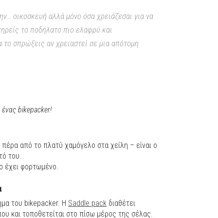
ην… οικοσκευή αλλά μόνο όσα χρειάζεσαι για να
ατηρείς το ποδήλατο πιο ελαφρύ και
 το σπρώξεις αν χρειαστεί σε μια απότομη
 ένας bikepacker!
– πέρα από το πλατύ χαμόγελο στα χείλη – είναι ο
τό του.
το έχει φορτωμένο.
α
ημα του bikepacker. Η
Saddle pack
διαθέτει
ου και τοποθετείται στο πίσω μέρος της σέλας.