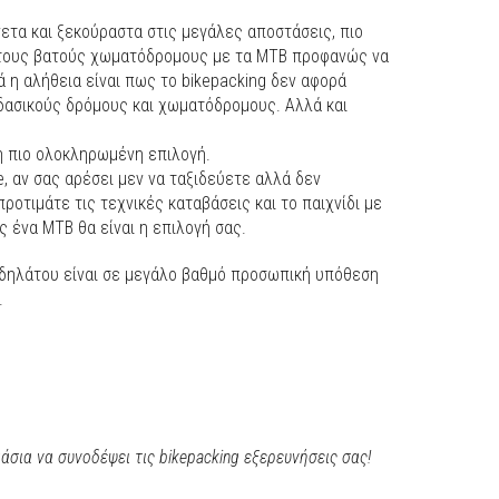
άνετα και ξεκούραστα στις μεγάλες αποστάσεις, πιο
ι τους βατούς χωματόδρομους με τα ΜΤΒ προφανώς να
 η αλήθεια είναι πως το bikepacking δεν αφορά
δασικούς δρόμους και χωματόδρομους. Αλλά και
ι η πιο ολοκληρωμένη επιλογή.
, αν σας αρέσει μεν να ταξιδεύετε αλλά δεν
ροτιμάτε τις τεχνικές καταβάσεις και το παιχνίδι με
ώς ένα ΜΤΒ θα είναι η επιλογή σας.
δηλάτου είναι σε μεγάλο βαθμό προσωπική υπόθεση
.
σια να συνοδέψει τις bikepacking εξερευνήσεις σας!