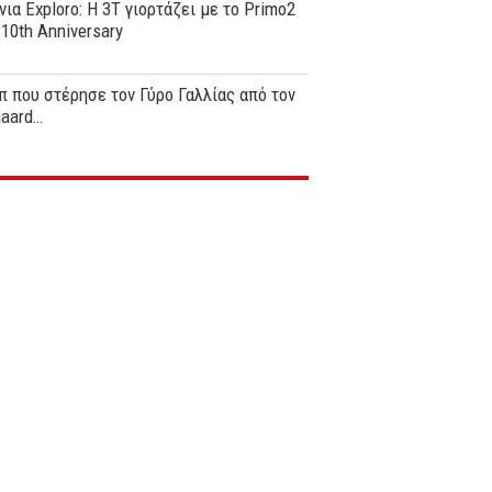
νια Exploro: Η 3T γιορτάζει με το Primo2
0th Anniversary
π που στέρησε τον Γύρο Γαλλίας από τον
gaard…