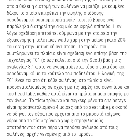
οποία θέλει η διατομή των σωλήνων να μοιάζει με κομμένο
δάκρυ το οποίο επιτρέπει την υψηλής απόδοσης
αεροδυναμική συμπεριφορά χωρίς περιττό βάρος ενώ
παράλληλα διατηρεί την ακαμψία σε υψηλά επίπεδα. Η εν
λόγω σχεδίαση επιτρέπει σύμφωνα με την εταιρεία την
εξοικονόμηση πολύτιμων watts χάρη στην μείωση κατά 20%
του drag στην μετωπική αντίσταση. To πιρούνι που
συμπληρώνει το πλαίσιο είναι σχεδιασμένο επίσης βάση της
τεχνολογίας F01 (όπως καλείται από την Scott) βάση της
αναλογίας 3:1 ώστε να ενσωματώνεται τόσο οπτικά όσο και
αεροδυναμικά με το κούτελο του ποδηλάτου. Η λογική της
F01 έγκειται στο ότι κάθε σωλήνας στο πλαίσιο είναι
προσανατολισμένος σε σχέση με τις ακμές του down tube και
του head tube, καθώς αυτά είναι τα πρώτα σημεία επαφής με
τον άνεμο. Το πίσω τρίγωνο και συγκεκριμένα τα chainstays
είναι προσανατολισμένα 4 μοίρες από το seat tube με σκοπό
να οδηγεί τον αέρα που έρχεται από το μπροστά τρίγωνο,
γύρω από το πίσω τρίγωνο χωρίς στροβιλισμούς
αποτρέποντας στον αέρα να περάσει ανάμεσα από τους
σωλήνες, αρχής γενομένης από το πιρούνι.