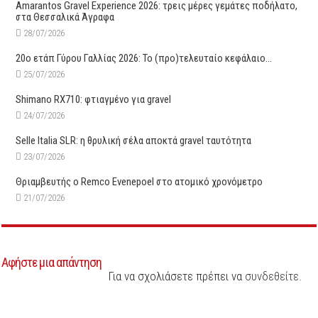
Amarantos Gravel Experience 2026: τρεις μέρες γεμάτες ποδήλατο,
στα Θεσσαλικά Άγραφα
28/07/2026
20ο ετάπ Γύρου Γαλλίας 2026: Το (προ)τελευταίο κεφάλαιο…
25/07/2026
Shimano RX710: φτιαγμένο για gravel
24/07/2026
Selle Italia SLR: η θρυλική σέλα αποκτά gravel ταυτότητα
23/07/2026
Θριαμβευτής ο Remco Evenepoel στο ατομικό χρονόμετρο
21/07/2026
Αφήστε μια απάντηση
Για να σχολιάσετε πρέπει να
συνδεθείτε
.