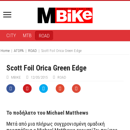
CITY
MTB
ROAD
Home
|
ΑΓΟΡΑ
|
ROAD
|
Scott Foil Orica Green Edge
Scott Foil Orica Green Edge
ΜΒIKE
12/05/2015
ROAD
To ποδήλατο του Michael Matthews
Mετά από μια πλήρως συγχρονισμένη ομαδική