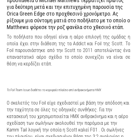
προσπάθεια ο Michael Matthews τερματίζει πρώτος
για δεύτερη μετά και την επιτυχημένη παρουσία της
Orica Green Edge στο προχθεσινό χρονόμετρο. Ας
ρίξουμε μια σύντομη ματιά στο ποδήλατο με το οποίο ο
Matthews φόρεσε την ροζ φανέλα στο χθεσινό ετάπ.
Το ποδήλατο που οδηγεί είναι η αέρο επιλογή της ομάδας η
οποία έχει στην διάθεση της τα Addict και Foil της Scott. Το
Foil παρουσιάστηκε από την Scott το 2011 αποτελώντας ένα
επαναστατικό αέρο σχέδιο το οποίο συνεχίζει να είναι σε
θέση να κερδίζει ετάπ.
To Foil Team Issue διαθέτει το κορυφαίο πλαίσιο από ανθρακονήματα ΗΜΧ
Ο σκελετός του Foil είχε σχεδιαστεί με βάση την απόδοση και
την ταχύτητα σε όλες τις οδηγικές συνθήκες. Για την
κατασκευή του χρησιμοποιείται HΜΧ ανθρακόνημα και η αέρο
σχεδίαση των σωλήνων ακολουθεί την παρόμοια με την
Kamm Tail λογική την οποία η Scott καλεί F01 . Οι σωλήνες
του πλαισίου είναι σχεδιασμένοι βάση της 3:2 αναλογίας η