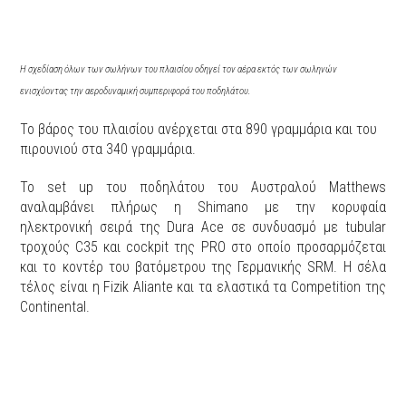
H σχεδίαση όλων των σωλήνων του πλαισίου οδηγεί τον αέρα εκτός των σωληνών
ενισχύοντας την αεροδυναμική συμπεριφορά του ποδηλάτου.
To βάρος του πλαισίου ανέρχεται στα 890 γραμμάρια και του
πιρουνιού στα 340 γραμμάρια.
Το set up του ποδηλάτου του Αυστραλού Matthews
αναλαμβάνει πλήρως η Shimano με την κορυφαία
ηλεκτρονική σειρά της Dura Ace σε συνδυασμό με tubular
τροχούς C35 και cockpit της PRO στο οποίο προσαρμόζεται
και το κοντέρ του βατόμετρου της Γερμανικής SRM. H σέλα
τέλος είναι η Fizik Aliante και τα ελαστικά τα Competition της
Continental.