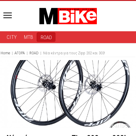
CITY
MTB
ROAD
Home
|
ΑΓΟΡΑ
|
ROAD
|
Nέα κέντρα για τους Zipp 202 και 303!