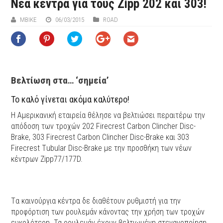
Nέα κέντρα για τους Zipp 202 και 303!
ΜΒIKE
06/03/2015
ROAD
Βελτίωση στα… ‘σημεία’
Το καλό γίνεται ακόμα καλύτερο!
H Αμερικανική εταιρεία θέλησε να βελτιώσει περαιτέρω την
απόδοση των τροχών 202 Firecrest Carbon Clincher Disc-
Brake, 303 Firecrest Carbon Clincher Disc-Brake και 303
Firecrest Τubular Disc-Brake με την προσθήκη των νέων
κέντρων Zipp77/177D.
Tα καινούργια κέντρα δε διαθέτουν ρυθμιστή για την
προφόρτιση των ρουλεμάν κάνοντας την χρήση των τροχών
ευκολότερη. Τα ρουλεμάν έχουν βελτιωμένη στεγανοποίηση