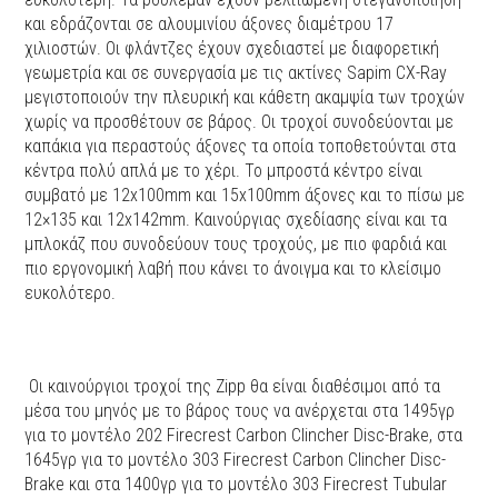
και εδράζονται σε αλουμινίου άξονες διαμέτρου 17
χιλιοστών. Οι φλάντζες έχουν σχεδιαστεί με διαφορετική
γεωμετρία και σε συνεργασία με τις ακτίνες Sapim CX-Ray
μεγιστοποιούν την πλευρική και κάθετη ακαμψία των τροχών
χωρίς να προσθέτουν σε βάρος. Οι τροχοί συνοδεύονται με
καπάκια για περαστούς άξονες τα οποία τοποθετούνται στα
κέντρα πολύ απλά με το χέρι. Το μπροστά κέντρο είναι
συμβατό με 12x100mm και 15x100mm άξονες και το πίσω με
12×135 και 12x142mm. Kαινούργιας σχεδίασης είναι και τα
μπλοκάζ που συνοδεύουν τους τροχούς, με πιο φαρδιά και
πιο εργονομική λαβή που κάνει το άνοιγμα και το κλείσιμο
ευκολότερο.
Oι καινούργιοι τροχοί της Zipp θα είναι διαθέσιμοι από τα
μέσα του μηνός με το βάρος τους να ανέρχεται στα 1495γρ
για το μοντέλο 202 Firecrest Carbon Clincher Disc-Brake, στα
1645γρ για το μοντέλο 303 Firecrest Carbon Clincher Disc-
Brake και στα 1400γρ για το μοντέλο 303 Firecrest Τubular