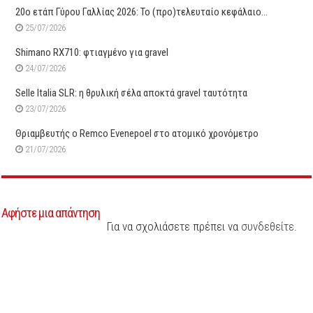
20ο ετάπ Γύρου Γαλλίας 2026: Το (προ)τελευταίο κεφάλαιο…
25/07/2026
Shimano RX710: φτιαγμένο για gravel
24/07/2026
Selle Italia SLR: η θρυλική σέλα αποκτά gravel ταυτότητα
23/07/2026
Θριαμβευτής ο Remco Evenepoel στο ατομικό χρονόμετρο
21/07/2026
Αφήστε μια απάντηση
Για να σχολιάσετε πρέπει να
συνδεθείτε
.