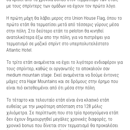
με τους σπρίντερς των ομάδων να έχουν τον πρώτο λόγο.
Η πρώτη μάχη θα λάβει μερος στο Union House Flag, όπου το
πρώτο ετάπ θα τερματίσει μετά από τέσσερις γύρους μέσα
στην πόλη. Στο δεύτερο ετάπ το peloton θα κινηθεί
ανατολικότερα έξω απο την πόλη, για να πιστρέψει για
τερματισμό σε μαζικό σπρίντ στο υπερπολυτελέστατο
Αtlantic Hotel.
To τρίτο ετάπ αναμένεται να έχει το λιγότερο ενδιαφέρον για
τους σπρίντερ, καθώς οι οργανωτές το αποκαλούν σαν
medium mountain stage. Εκεί αναμένεται να δούμε έντονες
μάχες στα Hajar Mountains και σε δρόμους στην έρημο που
είναι πιό εκτεθειμένοι από ότι μέσα στην πόλη.
Το τέταρτο και τελευταίο ετάπ είναι ένα κλασικό ετάπ
ευθείας με την μικρότερη απόσταση στα 128 μόλις
χιλιόμετρα. Σε περίπτωση που στα τρία προηγούμενα ετάπ
δεν έχουν δημιουργηθεί μεγάλες χρονικές διαφορές, το
χρονικό bonus που δίνεται στον τερματισμό θα προκαλέσει