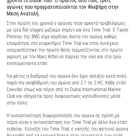
χρονιά το Dubai Tour. O πρώτος από τους τρεις
αγώνες που πραγματοποιούνται τον Φλεβάρη στην
Μεση Ανατολή.
Στην πρώτη του χρονιά o αγώνας ήταν αρκετά προβλέψιμος
με τρία flat stages μαζικών σπρίντ και ένα Τime Trial. Ο Τaylor
Phinney της BMC είχε κερδίσει άνετα τον αγώνα, καθώς
επικράτησε στο εναρκτήριο Time Trial και στην συνέχεια
υπερασπίστηκε την πρώτη θέση τερματίζοντας στο πρώτο
γκρουπ, με τον Marc Kittel να παίρνει την νίκη και στα τρία
εναπομείναντα ετάπ.
Για φέτος η διαδρομή του αγώνα δεν έχει αλλάξει κατά πολύ,
παρά την αναβάθμιση του αγώνα από 2.1 σε 2.HC. Kάθε ετάπ
ξεκινάει όπως και πέρσι από το Dubai International Marine
Club και οδηγείται προς διαφορετικές κατευθύνσεις μέσα
στην πόλη.
Η ουσιαστικότερη διαφοροποίηση του αγώνα σε σχέση με
πέρσι είναι η αντικατάσταση του Time Trial με άλλο ένα ετάπ
ευθείας. Ελλείξη του Τime Trial, ο νικητής του φετινού αγώνα
θα κριθεί από τα χρονικά bonus στον τερματισμό των ετάπ,