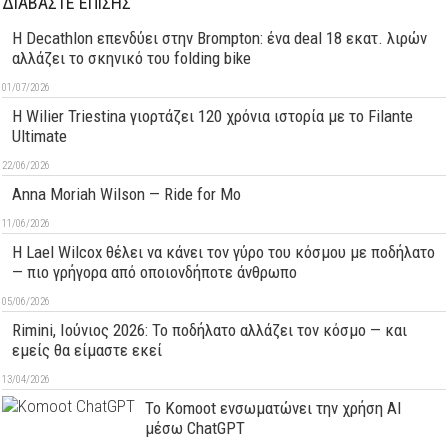
ΔΙΑΒΑΣΤΕ ΕΠΙΣΗΣ
Η Decathlon επενδύει στην Brompton: ένα deal 18 εκατ. λιρών
αλλάζει το σκηνικό του folding bike
01/07/2026
H Wilier Triestina γιορτάζει 120 χρόνια ιστορία με το Filante
Ultimate
22/06/2026
Anna Moriah Wilson — Ride for Mo
11/06/2026
Η Lael Wilcox θέλει να κάνει τον γύρο του κόσμου με ποδήλατο
— πιο γρήγορα από οποιονδήποτε άνθρωπο
05/06/2026
Rimini, Ιούνιος 2026: Το ποδήλατο αλλάζει τον κόσμο — και
εμείς θα είμαστε εκεί
13/04/2026
Το Komoot ενσωματώνει την χρήση AI
μέσω ChatGPT