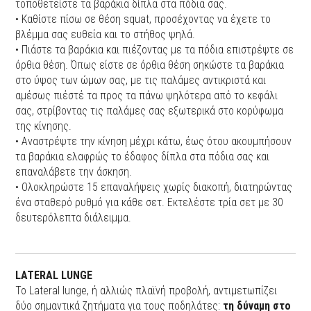
τοποθετείστε τα βαράκια δίπλα στα πόδια σας.
• Καθίστε πίσω σε θέση squat, προσέχοντας να έχετε το
βλέμμα σας ευθεία και το στήθος ψηλά.
• Πιάστε τα βαράκια και πιέζοντας με τα πόδια επιστρέψτε σε
όρθια θέση. Όπως είστε σε όρθια θέση σηκώστε τα βαράκια
στο ύψος των ώμων σας, με τις παλάμες αντικριστά και
αμέσως πιέστέ τα προς τα πάνω ψηλότερα από το κεφάλι
σας, στρίβοντας τις παλάμες σας εξωτερικά στο κορύφωμα
της κίνησης.
• Αναστρέψτε την κίνηση μέχρι κάτω, έως ότου ακουμπήσουν
τα βαράκια ελαφρώς το έδαφος δίπλα στα πόδια σας και
επαναλάβετε την άσκηση.
• Ολοκληρώστε 15 επαναλήψεις χωρίς διακοπή, διατηρώντας
ένα σταθερό ρυθμό για κάθε σετ. Εκτελέστε τρία σετ με 30
δευτερόλεπτα διάλειμμα.
LATERAL LUNGE
Το Lateral lunge, ή αλλιώς πλαϊνή προβολή, αντιμετωπίζει
δύο σημαντικά ζητήματα για τους ποδηλάτες:
τη δύναμη στο