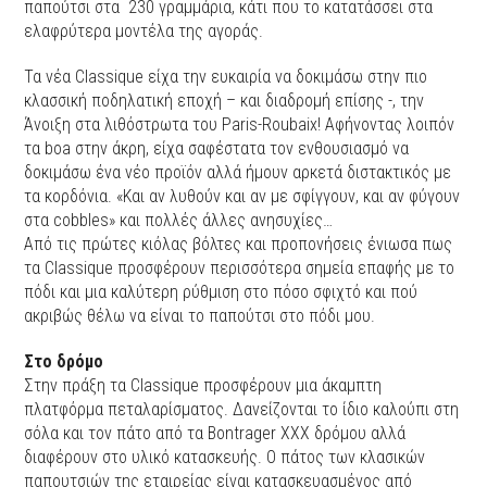
παπούτσι στα 230 γραμμάρια, κάτι που το κατατάσσει στα
ελαφρύτερα μοντέλα της αγοράς.
Τα νέα Classique είχα την ευκαιρία να δοκιμάσω στην πιο
κλασσική ποδηλατική εποχή – και διαδρομή επίσης -, την
Άνοιξη στα λιθόστρωτα του Paris-Roubaix! Αφήνοντας λοιπόν
τα boa στην άκρη, είχα σαφέστατα τον ενθουσιασμό να
δοκιμάσω ένα νέο προϊόν αλλά ήμουν αρκετά διστακτικός με
τα κορδόνια. «Και αν λυθούν και αν με σφίγγουν, και αν φύγουν
στα cobbles» και πολλές άλλες ανησυχίες…
Από τις πρώτες κιόλας βόλτες και προπονήσεις ένιωσα πως
τα Classique προσφέρουν περισσότερα σημεία επαφής με το
πόδι και μια καλύτερη ρύθμιση στο πόσο σφιχτό και πού
ακριβώς θέλω να είναι το παπούτσι στο πόδι μου.
Στο δρόμο
Στην πράξη τα Classique προσφέρουν μια άκαμπτη
πλατφόρμα πεταλαρίσματος. Δανείζονται το ίδιο καλούπι στη
σόλα και τον πάτο από τα Bontrager XXX δρόμου αλλά
διαφέρουν στο υλικό κατασκευής. Ο πάτος των κλασικών
παπουτσιών της εταιρείας είναι κατασκευασμένος από