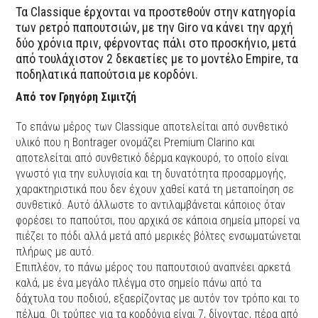
Τα Classique έρχονται να προστεθούν στην κατηγορία
των ρετρό παπουτσιών, με την Giro να κάνει την αρχή
δύο χρόνια πριν, φέρνοντας πάλι στο προσκήνιο, μετά
από τουλάχιστον 2 δεκαετίες με το μοντέλο Empire, τα
ποδηλατικά παπούτσια με κορδόνι.
Από τον Γρηγόρη Σιμιτζή
Το επάνω μέρος των Classique αποτελείται από συνθετικό
υλικό που η Bontrager ονομάζει Premium Clarino και
αποτελείται από συνθετικό δέρμα καγκουρό, το οποίο είναι
γνωστό για την ευλυγισία και τη δυνατότητα προσαρμογής,
χαρακτηριστικά που δεν έχουν χαθεί κατά τη μεταποίηση σε
συνθετικό. Αυτό άλλωστε το αντιλαμβάνεται κάποιος όταν
φορέσει το παπούτσι, που αρχικά σε κάποια σημεία μπορεί να
πιέζει το πόδι αλλά μετά από μερικές βόλτες ενσωματώνεται
πλήρως με αυτό.
Επιπλέον, το πάνω μέρος του παπουτσιού αναπνέει αρκετά
καλά, με ένα μεγάλο πλέγμα στο σημείο πάνω από τα
δάχτυλα του ποδιού, εξαερίζοντας με αυτόν τον τρόπο και το
πέλμα. Οι τρύπες για τα κορδόνια είναι 7, δίνοντας, πέρα από