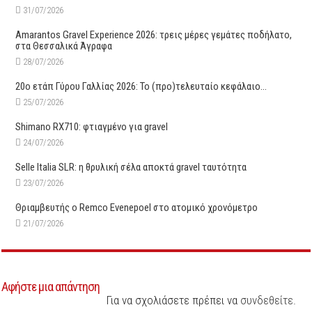
31/07/2026
Amarantos Gravel Experience 2026: τρεις μέρες γεμάτες ποδήλατο,
στα Θεσσαλικά Άγραφα
28/07/2026
20ο ετάπ Γύρου Γαλλίας 2026: Το (προ)τελευταίο κεφάλαιο…
25/07/2026
Shimano RX710: φτιαγμένο για gravel
24/07/2026
Selle Italia SLR: η θρυλική σέλα αποκτά gravel ταυτότητα
23/07/2026
Θριαμβευτής ο Remco Evenepoel στο ατομικό χρονόμετρο
21/07/2026
Αφήστε μια απάντηση
Για να σχολιάσετε πρέπει να
συνδεθείτε
.