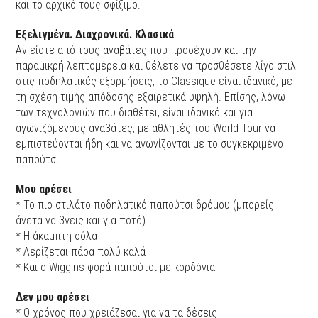
και το αρχικό τους σφίξιμο.
Εξελιγμένα. Διαχρονικά. Κλασικά
Αν είστε από τους αναβάτες που προσέχουν και την
παραμικρή λεπτομέρεια και θέλετε να προσθέσετε λίγο στιλ
στις ποδηλατικές εξορμήσεις, το Classique είναι ιδανικό, με
τη σχέση τιμής-απόδοσης εξαιρετικά υψηλή. Επίσης, λόγω
των τεχνολογιών που διαθέτει, είναι ιδανικό και για
αγωνιζόμενους αναβάτες, με αθλητές του World Tour να
εμπιστεύονται ήδη και να αγωνίζονται με το συγκεκριμένο
παπούτσι.
Μου αρέσει
* Το πιο στιλάτο ποδηλατικό παπούτσι δρόμου (μπορείς
άνετα να βγεις και για ποτό)
* Η άκαμπτη σόλα
* Αερίζεται πάρα πολύ καλά
* Και ο Wiggins φορά παπούτσι με κορδόνια
Δεν μου αρέσει
* Ο χρόνος που χρειάζεσαι για να τα δέσεις