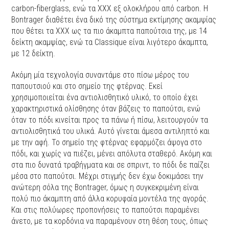
carbon-fiberglass, ενώ τα XXX εξ ολοκλήρου από carbon. Η
Bontrager διαθέτει ένα δικό της σύστημα εκτίμησης ακαμψίας
που θέτει τα XXX ως τα πιο άκαμπτα παπούτσια της, με 14
δείκτη ακαμψίας, ενώ τα Classique είναι λιγότερο άκαμπτα,
με 12 δείκτη.
Ακόμη μία τεχνολογία συναντάμε στο πίσω μέρος του
παπουτσιού και στο σημείο της φτέρνας. Εκεί
χρησιμοποιείται ένα αντιολισθητικό υλικό, το οποίο έχει
χαρακτηριστικά ολίσθησης όταν βάζεις το παπούτσι, ενώ
όταν το πόδι κινείται προς τα πάνω ή πίσω, λειτουργούν τα
αντιολισθητικά του υλικά. Αυτό γίνεται άμεσα αντιληπτό και
με την αφή. Το σημείο της φτέρνας εφαρμόζει άψογα στο
πόδι, και χωρίς να πιέζει, μένει απόλυτα σταθερό. Ακόμη και
στα πιο δυνατά τραβήγματα και σε σπριντ, το πόδι δε παίζει
μέσα στο παπούτσι. Μέχρι στιγμής δεν έχω δοκιμάσει την
ανώτερη σόλα της Bontrager, όμως η συγκεκριμένη είναι
πολύ πιο άκαμπτη από άλλα κορυφαία μοντέλα της αγοράς.
Και στις πολύωρες προπονήσεις το παπούτσι παραμένει
άνετο, με τα κορδόνια να παραμένουν στη θέση τους, όπως