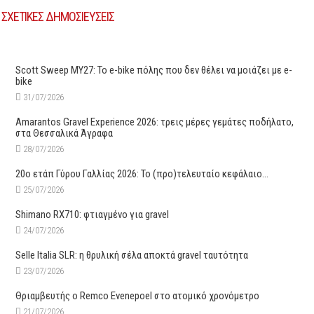
ΣΧΕΤΙΚΕΣ ΔΗΜΟΣΙΕΥΣΕΙΣ
Scott Sweep MY27: Το e-bike πόλης που δεν θέλει να μοιάζει με e-
bike
31/07/2026
Amarantos Gravel Experience 2026: τρεις μέρες γεμάτες ποδήλατο,
στα Θεσσαλικά Άγραφα
28/07/2026
20ο ετάπ Γύρου Γαλλίας 2026: Το (προ)τελευταίο κεφάλαιο…
25/07/2026
Shimano RX710: φτιαγμένο για gravel
24/07/2026
Selle Italia SLR: η θρυλική σέλα αποκτά gravel ταυτότητα
23/07/2026
Θριαμβευτής ο Remco Evenepoel στο ατομικό χρονόμετρο
21/07/2026