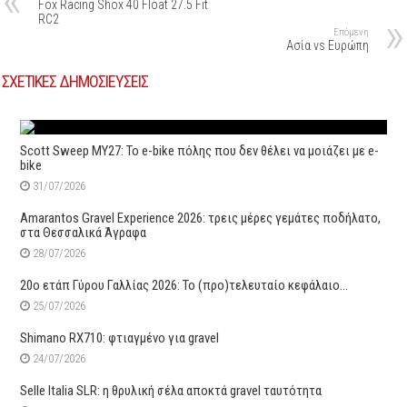
Fox Racing Shox 40 Float 27.5 Fit
RC2
Επόμενη
Ασία vs Ευρώπη
ΣΧΕΤΙΚΕΣ ΔΗΜΟΣΙΕΥΣΕΙΣ
Scott Sweep MY27: Το e-bike πόλης που δεν θέλει να μοιάζει με e-
bike
31/07/2026
Amarantos Gravel Experience 2026: τρεις μέρες γεμάτες ποδήλατο,
στα Θεσσαλικά Άγραφα
28/07/2026
20ο ετάπ Γύρου Γαλλίας 2026: Το (προ)τελευταίο κεφάλαιο…
25/07/2026
Shimano RX710: φτιαγμένο για gravel
24/07/2026
Selle Italia SLR: η θρυλική σέλα αποκτά gravel ταυτότητα