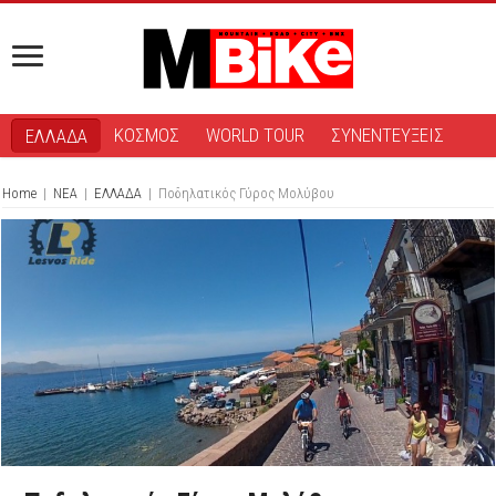
ΚΟΣΜΟΣ
WORLD TOUR
ΣΥΝΕΝΤΕΥΞΕΙΣ
ΕΛΛΑΔΑ
Home
|
ΝΕΑ
|
ΕΛΛΑΔΑ
|
Ποδηλατικός Γύρος Μολύβου