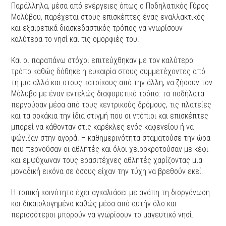
Παράλληλα, μέσα από ενέργειες όπως ο Ποδηλατικός Γύρος
Μολύβου, παρέχεται στους επισκέπτες ένας εναλλακτικός
και εξαιρετικά διασκεδαστικός τρόπος να γνωρίσουν
καλύτερα το νησί και τις ομορφιές του.
Και οι παραπάνω στόχοι επιτεύχθηκαν με τον καλύτερο
τρόπο καθώς δόθηκε η ευκαιρία στους συμμετέχοντες από
τη μια αλλά και στους κατοίκους από την άλλη, να ζήσουν τον
Μόλυβο με έναν εντελώς διαφορετικό τρόπο: τα ποδήλατα
περνούσαν μέσα από τους κεντρικούς δρόμους, τις πλατείες
και τα σοκάκια την ίδια στιγμή που οι ντόπιοι και επισκέπτες
μπορεί να κάθονταν στις καρέκλες ενός καφενείου ή να
ψώνιζαν στην αγορά. Η καθημερινότητα σταματούσε την ώρα
που περνούσαν οι αθλητές και όλοι χειροκροτούσαν με κέφι
και εμψύχωναν τους ερασιτέχνες αθλητές χαρίζοντας μια
μοναδική εικόνα σε όσους είχαν την τύχη να βρεθούν εκεί.
Η τοπική κοινότητα έχει αγκαλιάσει με αγάπη τη διοργάνωση
και δικαιολογημένα καθώς μέσα από αυτήν όλο και
περισσότεροι μπορούν να γνωρίσουν το μαγευτικό νησί.