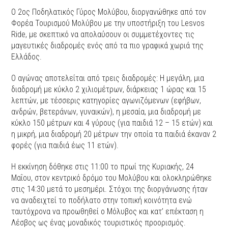
Ο 2ος Ποδηλατικός Γύρος Μολύβου, διοργανώθηκε από τον
Φορέα Τουρισμού Μολύβου με την υποστήριξη του Lesvos
Ride, με σκεπτικό να απολαύσουν οι συμμετέχοντες τις
μαγευτικές διαδρομές ενός από τα πιο γραφικά χωριά της
Ελλάδος.
Ο αγώνας αποτελείται από τρεις διαδρομές: Η μεγάλη, μια
διαδρομή με κύκλο 2 χιλιομέτρων, διάρκειας 1 ώρας και 15
λεπτών, με τέσσερις κατηγορίες αγωνιζόμενων (εφήβων,
ανδρών, βετεράνων, γυναικών), η μεσαία, μια διαδρομή με
κύκλο 150 μέτρων και 4 γύρους (για παιδιά 12 – 15 ετών) και
η μικρή, μια διαδρομή 20 μέτρων την οποία τα παιδιά έκαναν 2
φορές (για παιδιά έως 11 ετών).
Η εκκίνηση δόθηκε στις 11:00 το πρωί της Κυριακής, 24
Μαΐου, στον κεντρικό δρόμο του Μολύβου και ολοκληρώθηκε
στις 14:30 μετά το μεσημέρι. Στόχοι της διοργάνωσης ήταν
να αναδειχτεί το ποδήλατο στην τοπική κοινότητα ενώ
ταυτόχρονα να προωθηθεί ο Μόλυβος και κατ’ επέκταση η
Λέσβος ως ένας μοναδικός τουριστικός προορισμός.