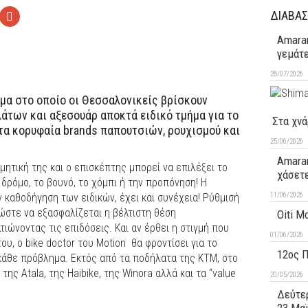
ΔΙΑΒΑΣ
Amaran
γεμάτ
28/07/2026
μα στο οποίο οι Θεσσαλονικείς βρίσκουν
άτων και αξεσουάρ αποκτά ειδικό τμήμα για το
Στα χνά
 τα κορυφαία brands παπουτσιών, ρουχισμού και
25/06/2026
Amaran
μητική της και ο επισκέπτης μπορεί να επιλέξει το
χάσετ
δρόμο, το βουνό, το χόμπι ή την προπόνηση! Η
11/06/2026
καθοδήγηση των ειδικών, έχει και συνέχεια! Ρύθμισή
ώστε να εξασφαλίζεται η βέλτιστη θέση
Oiti M
ιώνοντας τις επιδόσεις. Και αν έρθει η στιγμή που
01/06/2026
ου, ο bike doctor του Motion θα φροντίσει για το
12ος 
 κάθε πρόβλημα. Εκτός από τα ποδήλατα της KTM, στο
ης Atala, της Haibike, της Winora αλλά και τα “value
20/05/2026
Δεύτερ