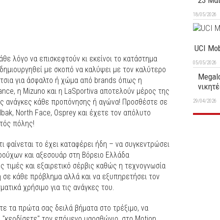
23 Μα
18/05/2026
UCI Mob
άθε λόγο να επισκεφτούν κι εκείνοι το κατάστημα
05/05/2026
ι δημιουργηθεί με σκοπό να καλύψει με τον καλύτερο
Megalo
τσια για άσφαλτο ή χώμα από brands όπως η
νικητέ
lance, η Mizuno και η LaSportiva αποτελούν μέρος της
τις ανάγκες κάθε προπόνησης ή αγώνα! Προσθέστε σε
29/04/2026
bak, North Face, Osprey και έχετε τον απόλυτο
κτός πόλης!
ότι φαίνεται το έχει καταφέρει ήδη – να συγκεντρώσει
 ρούχων και αξεσουάρ στη Βόρειο Ελλάδα
ές τιμές και εξαιρετικό σέρβις καθώς η τεχνογνωσία
 σε κάθε πρόβλημα αλλά και να εξυπηρετήσει τον
ματικά χρήσιμο για τις ανάγκες του.
τε τα πρώτα σας δειλά βήματα στο τρέξιμο, να
α "κερδίσετε" τον επόμενο μαραθώνιο, στο Motion