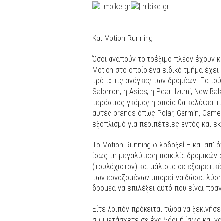
Kαι Motion Running
Όσοι αγαπούν το τρέξιμο πλέον έχουν κ
Motion στο οποίο ένα ειδικό τμήμα έχε
τρόπο τις ανάγκες των δρομέων. Παπού
Salomon, η Asics, η Pearl Izumi, New Ba
τεράστιας γκάμας η οποία θα καλύψει 
αυτές brands όπως Polar, Garmin, Camel
εξοπλισμό για περιπέτειες εντός και ε
Το Motion Running φιλοδοξεί – και απ' 
ίσως τη μεγαλύτερη ποικιλία δρομικών
(τουλάχιστον) και μάλιστα σε εξαιρετικ
των εργαζομένων μπορεί να δώσει λύση
δρομέα να επιλέξει αυτό που είναι πραγ
Είτε λοιπόν πρόκειται τώρα να ξεκινήσε
συμμετάσχετε σε ένα 5άρι ή ίσως και ν