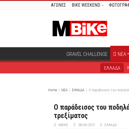
ΑΓΩΝΕΣ
BIKE WEEKEND
ΦΩΤΟΓΡΑΦ
GRAVEL CHALLENGE
ΝΕΑ
ΕΛΛΑΔΑ
Home
|
ΝΕΑ
|
ΕΛΛΑΔΑ
|
Ο παράδεισος του ποδηλά
Ο παράδεισος του ποδηλά
τρεξίματος
ΜΒIKE
28/04/2015
ΕΛΛΑΔΑ