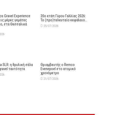
s Gravel Experience
20ο ετάπ Γύρου Γαλλίας 2026:
εις μέρες γεμάτες
Το (προ)τελευταίο κεφάλαιο…
ο, στα Θεσσαλικά
25/07/2026
2026
lia SLR: η θρυλική σέλα
Θριαμβευτής ο Remco
gravel ταυτότητα
Evenepoel στο ατομικό
χρονόμετρο
2026
21/07/2026