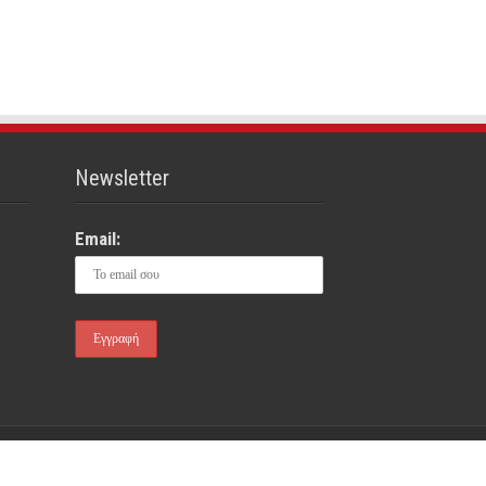
Newsletter
Email:
gr | Designed and developed by
amoweb.gr