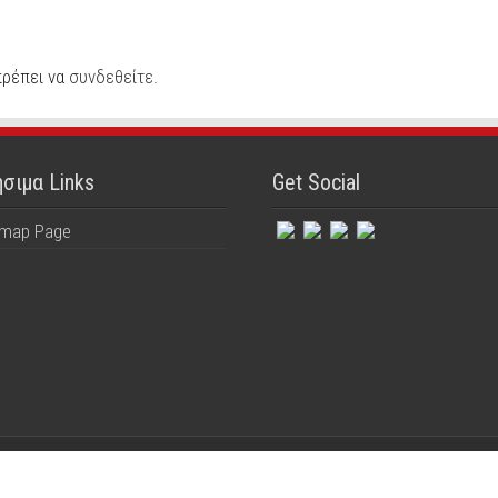
πρέπει να
συνδεθείτε
.
σιμα Links
Get Social
emap Page
ed
Powered by mbike.