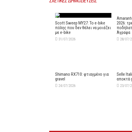
ΣΧΕΤΙΚΕΣ ΔΗΜΟΣΙΕΥΣΕΙΣ
Amaranto
Scott Sweep MY27: Το e-bike
2026: τρ
πόλης που δεν θέλει να μοιάζει
ποδήλατ
με e-bike
Άγραφα
31/07/2026
28/07/
Shimano RX710: φτιαγμένο για
Selle Ita
gravel
αποκτά 
24/07/2026
23/07/