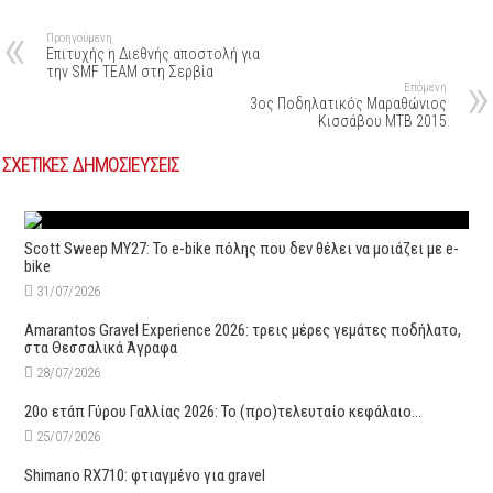
Προηγούμενη
Επιτυχής η Διεθνής αποστολή για
την SMF TEAM στη Σερβία
Επόμενη
3ος Ποδηλατικός Μαραθώνιος
Κισσάβου MTB 2015
ΣΧΕΤΙΚΕΣ ΔΗΜΟΣΙΕΥΣΕΙΣ
Scott Sweep MY27: Το e-bike πόλης που δεν θέλει να μοιάζει με e-
bike
31/07/2026
Amarantos Gravel Experience 2026: τρεις μέρες γεμάτες ποδήλατο,
στα Θεσσαλικά Άγραφα
28/07/2026
20ο ετάπ Γύρου Γαλλίας 2026: Το (προ)τελευταίο κεφάλαιο…
25/07/2026
Shimano RX710: φτιαγμένο για gravel