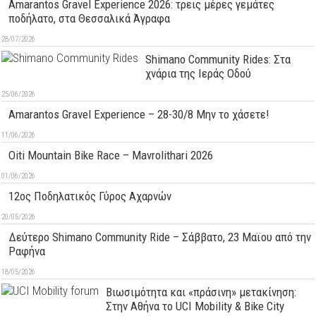
Amarantos Gravel Experience 2026: τρεις μέρες γεμάτες
ποδήλατο, στα Θεσσαλικά Άγραφα
28/07/2026
Shimano Community Rides: Στα
χνάρια της Ιεράς Οδού
25/06/2026
Amarantos Gravel Experience – 28-30/8 Μην το χάσετε!
11/06/2026
Oiti Mountain Bike Race – Mavrolithari 2026
01/06/2026
12ος Ποδηλατικός Γύρος Αχαρνών
20/05/2026
Δεύτερo Shimano Community Ride – Σάββατο, 23 Μαϊου από την
Ραφήνα
18/05/2026
Βιωσιμότητα και «πράσινη» μετακίνηση:
Στην Αθήνα το UCI Mobility & Bike City