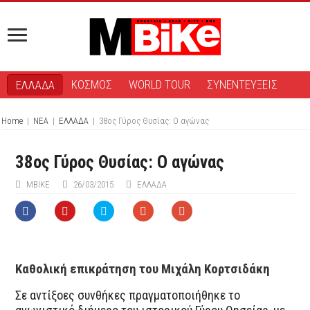
ΚΟΣΜΟΣ
WORLD TOUR
ΣΥΝΕΝΤΕΥΞΕΙΣ
ΕΛΛΑΔΑ
Home
|
ΝΕΑ
|
ΕΛΛΑΔΑ
|
38ος Γύρος Θυσίας: Ο αγώνας
38ος Γύρος Θυσίας: Ο αγώνας
ΜΒIKE
26/03/2015
ΕΛΛΑΔΑ
Καθολική επικράτηση του Μιχάλη Κορτσιδάκη
Σε αντίξοες συνθήκες πραγματοποιήθηκε το