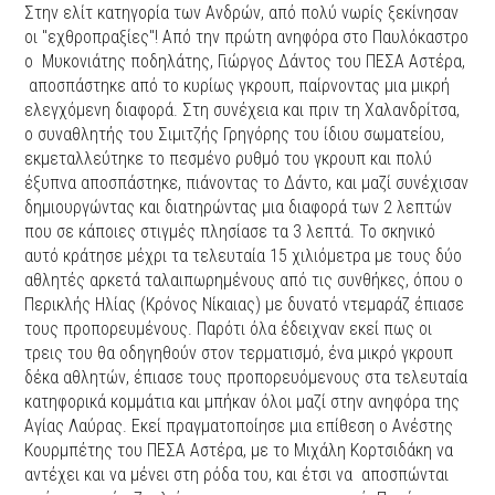
Στην ελίτ κατηγορία των Ανδρών, από πολύ νωρίς ξεκίνησαν
οι ''εχθροπραξίες''! Από την πρώτη ανηφόρα στο Παυλόκαστρο
ο Μυκονιάτης ποδηλάτης, Γιώργος Δάντος του ΠΕΣΑ Αστέρα,
αποσπάστηκε από το κυρίως γκρουπ, παίρνοντας μια μικρή
ελεγχόμενη διαφορά. Στη συνέχεια και πριν τη Χαλανδρίτσα,
ο συναθλητής του Σιμιτζής Γρηγόρης του ίδιου σωματείου,
εκμεταλλεύτηκε το πεσμένο ρυθμό του γκρουπ και πολύ
έξυπνα αποσπάστηκε, πιάνοντας το Δάντο, και μαζί συνέχισαν
δημιουργώντας και διατηρώντας μια διαφορά των 2 λεπτών
που σε κάποιες στιγμές πλησίασε τα 3 λεπτά. Το σκηνικό
αυτό κράτησε μέχρι τα τελευταία 15 χιλιόμετρα με τους δύο
αθλητές αρκετά ταλαιπωρημένους από τις συνθήκες, όπου ο
Περικλής Ηλίας (Κρόνος Νίκαιας) με δυνατό ντεμαράζ έπιασε
τους προπορευμένους. Παρότι όλα έδειχναν εκεί πως οι
τρεις του θα οδηγηθούν στον τερματισμό, ένα μικρό γκρουπ
δέκα αθλητών, έπιασε τους προπορευόμενους στα τελευταία
κατηφορικά κομμάτια και μπήκαν όλοι μαζί στην ανηφόρα της
Αγίας Λαύρας. Εκεί πραγματοποίησε μια επίθεση ο Ανέστης
Κουρμπέτης του ΠΕΣΑ Αστέρα, με το Μιχάλη Κορτσιδάκη να
αντέχει και να μένει στη ρόδα του, και έτσι να αποσπώνται