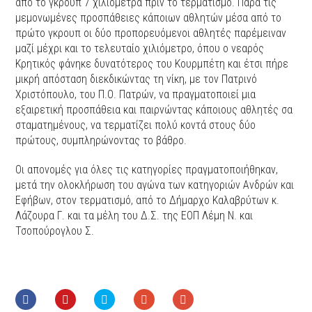
από το γκρούπ 7 χιλιόμετρα πριν το τερματισμό. Παρά τις
μεμονωμένες προσπάθειες κάποιων αθλητών μέσα από το
πρώτο γκρουπ οι δύο προπορευόμενοι αθλητές παρέμειναν
μαζί μέχρι και το τελευταίο χιλιόμετρο, όπου ο νεαρός
Κρητικός φάνηκε δυνατότερος του Κουρμπέτη και έτσι πήρε
μικρή απόσταση διεκδικώντας τη νίκη, με τον Πατρινό
Χριστόπουλο, του Π.Ο. Πατρών, να πραγματοποιεί μια
εξαιρετική προσπάθεια και παιρνώντας κάποιους αθλητές σα
σταματημένους, να τερματίζει πολύ κοντά στους δύο
πρώτους, συμπληρώνοντας το βάθρο.
Οι απονομές για όλες τις κατηγορίες πραγματοποιήθηκαν,
μετά την ολοκλήρωση του αγώνα των κατηγοριών Ανδρών και
Εφήβων, στον τερματισμό, από το Δήμαρχο Καλαβρύτων κ.
Λάζουρα Γ. και τα μέλη του Δ.Σ. της ΕΟΠ Λέμη Ν. και
Τσοπούρογλου Σ.