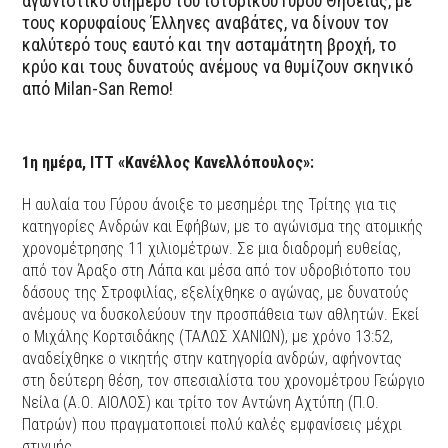
αγωνιστικό διήμερο του ιστορικού Γύρου Θησείας, με
τους κορυφαίους Έλληνες αναβάτες, να δίνουν τον
καλύτερό τους εαυτό και την ασταμάτητη βροχή, το
κρύο και τους δυνατούς ανέμους να θυμίζουν σκηνικό
από Milan-San Remo!
1η ημέρα, ITT «Κανέλλος Κανελλόπουλος»:
Η αυλαία του Γύρου άνοιξε το μεσημέρι της Τρίτης για τις
κατηγορίες Ανδρών και Εφήβων, με το αγώνισμα της ατομικής
χρονομέτρησης 11 χιλιομέτρων. Σε μια διαδρομή ευθείας,
από τον Άραξο στη Λάπα και μέσα από τον υδροβιότοπο του
δάσους της Στροφιλίας, εξελίχθηκε ο αγώνας, με δυνατούς
ανέμους να δυσκολεύουν την προσπάθεια των αθλητών. Εκεί
ο Μιχάλης Κορτσιδάκης (ΤΑΛΩΣ ΧΑΝΙΩΝ), με χρόνο 13:52,
αναδείχθηκε ο νικητής στην κατηγορία ανδρών, αφήνοντας
στη δεύτερη θέση, τον σπεσιαλίστα του χρονομέτρου Γεώργιο
Νείλα (Α.Ο. ΑΙΟΛΟΣ) και τρίτο τον Αντώνη Αχτύπη (Π.Ο.
Πατρών) που πραγματοποιεί πολύ καλές εμφανίσεις μέχρι
στιγμής.