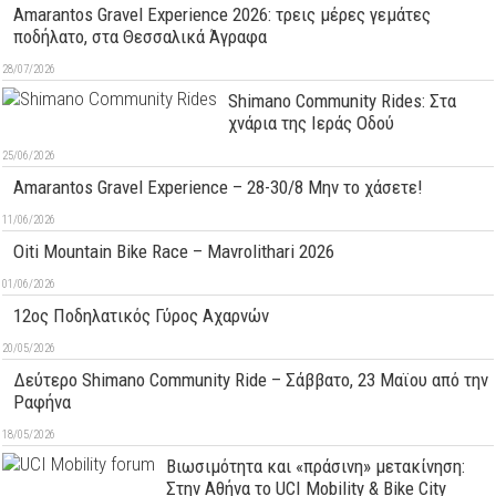
Amarantos Gravel Experience 2026: τρεις μέρες γεμάτες
ποδήλατο, στα Θεσσαλικά Άγραφα
28/07/2026
Shimano Community Rides: Στα
χνάρια της Ιεράς Οδού
25/06/2026
Amarantos Gravel Experience – 28-30/8 Μην το χάσετε!
11/06/2026
Oiti Mountain Bike Race – Mavrolithari 2026
01/06/2026
12ος Ποδηλατικός Γύρος Αχαρνών
20/05/2026
Δεύτερo Shimano Community Ride – Σάββατο, 23 Μαϊου από την
Ραφήνα
18/05/2026
Βιωσιμότητα και «πράσινη» μετακίνηση:
Στην Αθήνα το UCI Mobility & Bike City