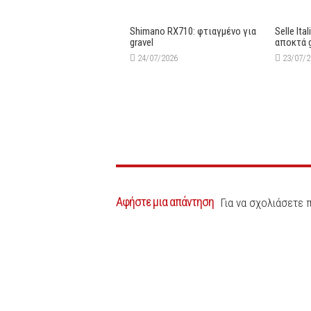
Shimano RX710: φτιαγμένο για
Selle Ita
gravel
αποκτά 
24/07/2026
23/07/
Αφήστε μια απάντηση
Για να σχολιάσετε 