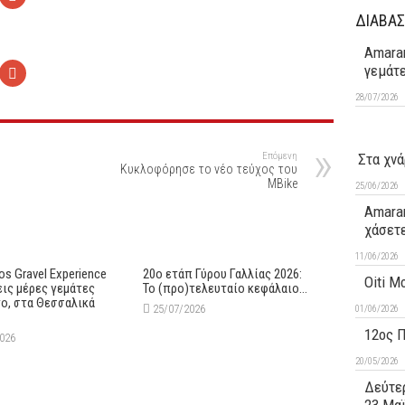
ΔΙΑΒΑΣ
Amaran
γεμάτ
28/07/2026
Επόμενη
Στα χνά
Κυκλοφόρησε το νέο τεύχος του
MBike
25/06/2026
Amaran
χάσετ
11/06/2026
s Gravel Experience
20ο ετάπ Γύρου Γαλλίας 2026:
Oiti M
εις μέρες γεμάτες
Το (προ)τελευταίο κεφάλαιο…
ο, στα Θεσσαλικά
25/07/2026
01/06/2026
12ος 
2026
20/05/2026
Δεύτερ