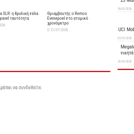
23 Μα
18/05/2026
lia SLR: η θρυλική σέλα
Θριαμβευτής ο Remco
gravel ταυτότητα
Evenepoel στο ατομικό
χρονόμετρο
2026
UCI Mob
21/07/2026
05/05/2026
Megalo
νικητέ
29/04/2026
πρέπει να
συνδεθείτε
.