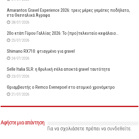
Amarantos Gravel Experience 2026: τρεις μέρες γεμάτες ποδήλατο,
στα Θεσσαλικά Άγραφα
28/07/2026
20ο ετάπ Γύρου Γαλλίας 2026: Το (προ)τελευταίο κεφάλαιο…
25/07/2026
Shimano RX710: φτιαγμένο για gravel
24/07/2026
Selle Italia SLR: η θρυλική σέλα αποκτά gravel ταυτότητα
23/07/2026
Θριαμβευτής ο Remco Evenepoel στο ατομικό χρονόμετρο
21/07/2026
Αφήστε μια απάντηση
Για να σχολιάσετε πρέπει να
συνδεθείτε
.