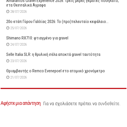
Amarantos Gravel Experience 2026: τρεις μέρες γεμάτες ποδήλατο,
στα Θεσσαλικά Άγραφα
28/07/2026
20ο ετάπ Γύρου Γαλλίας 2026: Το (προ)τελευταίο κεφάλαιο…
25/07/2026
Shimano RX710: φτιαγμένο για gravel
24/07/2026
Selle Italia SLR: η θρυλική σέλα αποκτά gravel ταυτότητα
23/07/2026
Θριαμβευτής ο Remco Evenepoel στο ατομικό χρονόμετρο
21/07/2026
Αφήστε μια απάντηση
Για να σχολιάσετε πρέπει να
συνδεθείτε
.