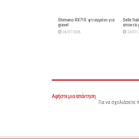
Shimano RX710: φτιαγμένο για
Selle Ita
gravel
αποκτά 
24/07/2026
23/07/
Αφήστε μια απάντηση
Για να σχολιάσετε 