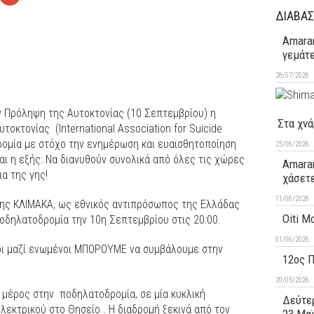
ΔΙΑΒΑΣ
Amaran
γεμάτ
28/07/2026
ν Πρόληψη της Αυτοκτονίας (10 Σεπτεμβρίου) η
Στα χνά
οκτονίας (International Association for Suicide
ρομία με στόχο την ενημέρωση και ευαισθητοποίηση
25/06/2026
αι η εξής: Να διανυθούν συνολικά από όλες τις χώρες
Amaran
ια της γης!
χάσετ
11/06/2026
της ΚΛΙΜΑΚΑ, ως εθνικός αντιπρόσωπος της Ελλάδας
Oiti M
ποδηλατοδρομία την 10η Σεπτεμβρίου στις 20:00.
01/06/2026
όλοι μαζί ενωμένοι ΜΠΟΡΟΥΜΕ να συμβάλουμε στην
12ος 
20/05/2026
 μέρος στην ποδηλατοδρομία, σε μία κυκλική
Δεύτερ
λεκτρικού στο Θησείο . Η διαδρομή ξεκινά από τον