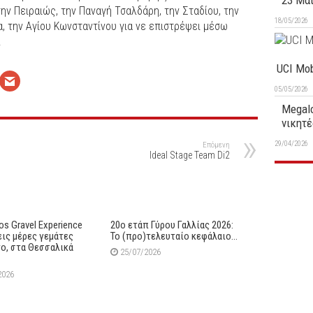
23 Μα
ην Πειραιώς, την Παναγή Τσαλδάρη, την Σταδίου, την
18/05/2026
α, την Αγίου Κωνσταντίνου για νε επιστρέψει μέσω
.
UCI Mob
05/05/2026
Megalo
νικητέ
29/04/2026
Επόμενη
Ideal Stage Team Di2
s Gravel Experience
20ο ετάπ Γύρου Γαλλίας 2026:
εις μέρες γεμάτες
Το (προ)τελευταίο κεφάλαιο…
ο, στα Θεσσαλικά
25/07/2026
2026