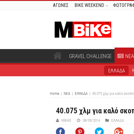
ΑΓΩΝΕΣ
BIKE WEEKEND
ΦΩΤΟΓΡΑΦ
GRAVEL CHALLENGE
ΝΕΑ
ΕΛΛΑΔΑ
Home
|
ΝΕΑ
|
ΕΛΛΑΔΑ
|
40.075 χλμ για καλό σκοπ
40.075 χλμ για καλό σκο
ΜΒIKE
08/09/2014
ΕΛΛΑΔΑ