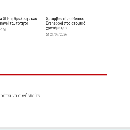
lia SLR: η θρυλική σέλα
Θριαμβευτής ο Remco
gravel ταυτότητα
Evenepoel στο ατομικό
χρονόμετρο
2026
21/07/2026
πρέπει να
συνδεθείτε
.