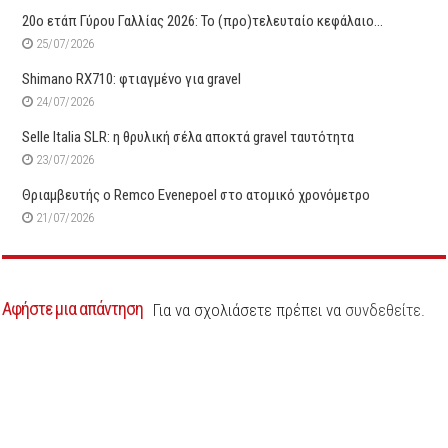
20ο ετάπ Γύρου Γαλλίας 2026: Το (προ)τελευταίο κεφάλαιο…
25/07/2026
Shimano RX710: φτιαγμένο για gravel
24/07/2026
Selle Italia SLR: η θρυλική σέλα αποκτά gravel ταυτότητα
23/07/2026
Θριαμβευτής ο Remco Evenepoel στο ατομικό χρονόμετρο
21/07/2026
Αφήστε μια απάντηση
Για να σχολιάσετε πρέπει να
συνδεθείτε
.