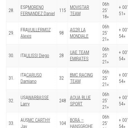
06h
ESP
MORENO
MOVISTAR
+ 00′
28.
115
25′
FERNANDEZ Daniel
TEAM
51»
18»
06h
FRA
VUILLERMOZ
AG2R LA
+ 00′
29.
98
25′
Alexis
MONDIALE
54»
21»
06h
UAE TEAM
+ 00′
30.
ITA
ULISSI Diego
28
25′
EMIRATES
54»
21»
06h
ITA
CARUSO
BMC RACING
+ 00′
31.
32
25′
Damiano
TEAM
54»
21»
06h
USA
WARBASSE
AQUA BLUE
+ 00′
32.
248
25′
Larry
SPORT
54»
21»
06h
AUS
MC CARTHY
BORA –
+ 00′
33.
104
25′
Jay
HANSGROHE
54»