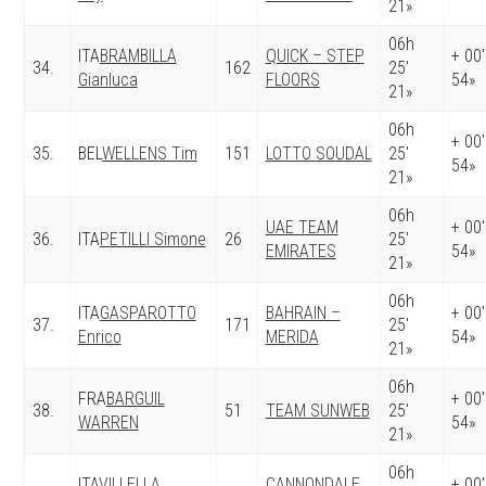
21»
06h
ITA
BRAMBILLA
QUICK – STEP
+ 00′
34.
162
25′
Gianluca
FLOORS
54»
21»
06h
+ 00′
35.
BEL
WELLENS Tim
151
LOTTO SOUDAL
25′
54»
21»
06h
UAE TEAM
+ 00′
36.
ITA
PETILLI Simone
26
25′
EMIRATES
54»
21»
06h
ITA
GASPAROTTO
BAHRAIN –
+ 00′
37.
171
25′
Enrico
MERIDA
54»
21»
06h
FRA
BARGUIL
+ 00′
38.
51
TEAM SUNWEB
25′
WARREN
54»
21»
06h
ITA
VILLELLA
CANNONDALE
+ 00′