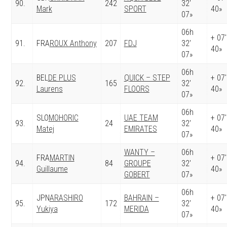
90.
242
32′
Mark
SPORT
40»
07»
06h
+ 07′
91.
FRA
ROUX Anthony
207
FDJ
32′
40»
07»
06h
BEL
DE PLUS
QUICK – STEP
+ 07′
92.
165
32′
Laurens
FLOORS
40»
07»
06h
SLO
MOHORIC
UAE TEAM
+ 07′
93.
24
32′
Matej
EMIRATES
40»
07»
WANTY –
06h
FRA
MARTIN
+ 07′
94.
84
GROUPE
32′
Guillaume
40»
GOBERT
07»
06h
JPN
ARASHIRO
BAHRAIN –
+ 07′
95.
172
32′
Yukiya
MERIDA
40»
07»