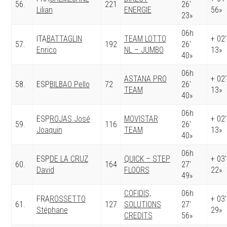
56.
221
26′
Lilian
ENERGIE
56»
23»
06h
ITA
BATTAGLIN
TEAM LOTTO
+ 02′
57.
192
26′
Enrico
NL – JUMBO
13»
40»
06h
ASTANA PRO
+ 02′
58.
ESP
BILBAO Pello
72
26′
TEAM
13»
40»
06h
ESP
ROJAS José
MOVISTAR
+ 02′
59.
116
26′
Joaquin
TEAM
13»
40»
06h
ESP
DE LA CRUZ
QUICK – STEP
+ 03′
60.
164
27′
David
FLOORS
22»
49»
COFIDIS,
06h
FRA
ROSSETTO
+ 03′
61.
127
SOLUTIONS
27′
Stéphane
29»
CREDITS
56»