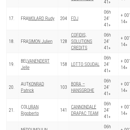
41»
06h
+ 00′
17.
FRA
MOLARD Rudy
204
FDJ
24′
14»
41»
COFIDIS,
06h
+ 00′
18.
FRA
SIMON Julien
128
SOLUTIONS
24′
14»
CREDITS
41»
06h
BEL
VANENDERT
+ 00′
19.
158
LOTTO SOUDAL
24′
Jelle
14»
41»
06h
AUT
KONRAD
BORA –
+ 00′
20.
103
24′
Patrick
HANSGROHE
14»
41»
06h
COL
URAN
CANNONDALE
+ 00′
21.
141
24′
Rigoberto
DRAPAC TEAM
14»
41»
06h
NED
DUMOULIN
+ 00′