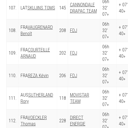
06h
CANNONDALE
+ 07′
107.
LAT
SKUJINS TOMS
145
32′
DRAPAC TEAM
40»
07»
06h
FRA
VAUGRENARD
+ 07′
108.
208
FDJ
32′
Benoît
40»
07»
06h
FRA
COURTEILLE
+ 07′
109.
202
FDJ
32′
ARNAUD
40»
07»
06h
+ 07′
110.
FRA
REZA Kévin
206
FDJ
32′
40»
07»
06h
AUS
SUTHERLAND
MOVISTAR
+ 07′
111.
118
32′
Rory
TEAM
40»
07»
06h
FRA
VOECKLER
DIRECT
+ 07′
112.
228
32′
Thomas
ENERGIE
40»
07»