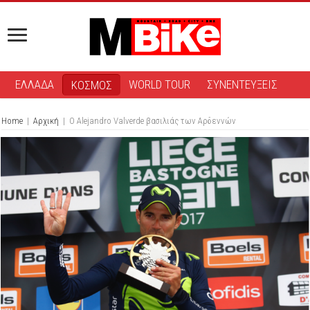
ΕΛΛΑΔΑ
WORLD TOUR
ΣΥΝΕΝΤΕΥΞΕΙΣ
ΚΟΣΜΟΣ
Home
|
Αρχική
|
Ο Alejandro Valverde βασιλιάς των Αρδεννών