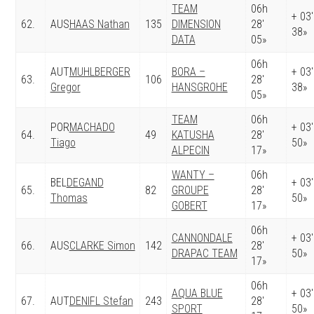
TEAM
06h
+ 03′
62.
AUS
HAAS Nathan
135
DIMENSION
28′
38»
DATA
05»
06h
AUT
MUHLBERGER
BORA –
+ 03′
63.
106
28′
Gregor
HANSGROHE
38»
05»
TEAM
06h
POR
MACHADO
+ 03′
64.
49
KATUSHA
28′
Tiago
50»
ALPECIN
17»
WANTY –
06h
BEL
DEGAND
+ 03′
65.
82
GROUPE
28′
Thomas
50»
GOBERT
17»
06h
CANNONDALE
+ 03′
66.
AUS
CLARKE Simon
142
28′
DRAPAC TEAM
50»
17»
06h
AQUA BLUE
+ 03′
67.
AUT
DENIFL Stefan
243
28′
SPORT
50»