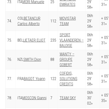
73.
ITA
MORI Manuele
25
29′
EMIRATES
31»
58»
06h
COL
BETANCUR
MOVISTAR
+ 05′
74.
112
29′
Carlos Alberto
TEAM
31»
58»
SPORT
06h
+ 05′
75.
BEL
LIETAER ELIOT
235
VLAANDEREN –
29′
31»
BALOISE
58»
WANTY –
06h
+ 05′
76.
NZL
SMITH Dion
88
GROUPE
29′
31»
GOBERT
58»
COFIDIS,
06h
+ 05′
77.
FRA
BAGOT Yoann
122
SOLUTIONS
29′
31»
CREDITS
58»
06h
+ 05′
78.
ITA
MOSCON Gianni
7
TEAM SKY
30′
35»
02»