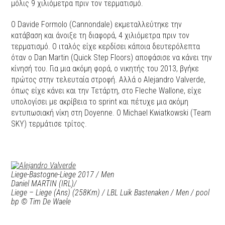
μόλις 9 χιλιόμετρα πριν τον τερματισμό.
Ο Davide Formolo (Cannondale) εκμεταλλεύτηκε την
κατάβαση και άνοιξε τη διαφορά, 4 χιλιόμετρα πριν τον
τερματισμό. Ο ιταλός είχε κερδίσει κάποια δευτερόλεπτα
όταν ο Dan Martin (Quick Step Floors) αποφάσισε να κάνει την
κίνησή του. Για μια ακόμη φορά, ο νικητής του 2013, βγήκε
πρώτος στην τελευταία στροφή. Αλλά ο Alejandro Valverde,
όπως είχε κάνει και την Τετάρτη, στο Fleche Wallone, είχε
υπολογίσει με ακρίβεια το sprint και πέτυχε μια ακόμη
εντυπωσιακή νίκη στη Doyenne. O Michael Kwiatkowski (Team
SKY) τερμάτισε τρίτος.
Liege-Bastogne-Liege 2017 / Men
Daniel MARTIN (IRL)/
Liege – Liege (Ans) (258Km) / LBL Luik Bastenaken / Men / pool
bp © Tim De Waele