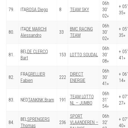
06h
+ 05′
79.
ITA
ROSA Diego
8
TEAM SKY
30′
35»
02»
06h
ITA
DE MARCHI
BMC RACING
+ 05′
80.
33
30′
Alessandro
TEAM
35»
02»
06h
BEL
DE CLERCQ
+ 05′
81.
153
LOTTO SOUDAL
30′
Bart
41»
08»
06h
FRA
GRELLIER
DIRECT
+ 06′
82.
222
30′
Fabien
ENERGIE
14»
41»
06h
TEAM LOTTO
+ 07′
83.
NED
TANKINK Bram
191
31′
NL – JUMBO
27»
54»
SPORT
06h
BEL
SPRENGERS
+ 07′
84.
236
VLAANDEREN –
32′
Thomas
40»