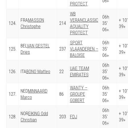
06»
PROTECT
WB
06h
FRA
MASSON
VERANCLASSIC
+ 10′
124.
214
35′
Christophe
AQUALITY
39»
06»
PROTECT
SPORT
06h
BEL
VAN GESTEL
+ 10′
125.
237
VLAANDEREN –
35′
Dries
39»
BALOISE
06»
06h
UAE TEAM
+ 10′
126.
ITA
BONO Matteo
22
35′
EMIRATES
39»
06»
WANTY –
06h
NED
MINNAARD
+ 10′
127.
86
GROUPE
35′
Marco
39»
GOBERT
06»
06h
NOR
EIKING Odd
+ 10′
128.
203
FDJ
35′
Christian
39»
06»