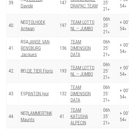
39.
147
25′
Davide
DRAPAC TEAM
54»
21»
06h
NED
TOLHOEK
TEAM LOTTO
+ 00′
40.
197
25′
Antwan
NL – JUMBO
54»
21»
RSA
JANSE VAN
TEAM
06h
+ 00′
41.
RENSBURG
136
DIMENSION
25′
54»
Jacques
DATA
21»
06h
TEAM LOTTO
+ 00′
42.
BEL
DE TIER Floris
193
25′
NL – JUMBO
54»
21»
TEAM
06h
+ 00′
43.
ESP
ANTON Igor
132
DIMENSION
25′
54»
DATA
21»
TEAM
06h
NED
LAMMERTINK
+ 00′
44.
41
KATUSHA
25′
Maurits
54»
ALPECIN
21»