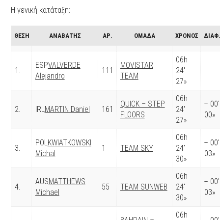
Η γενική κατάταξη:
ΘΕΣΗ
ΑΝΑΒΑΤΗΣ
ΑΡ.
ΟΜΑΔΑ
ΧΡΟΝΟΣ
ΔΙΑΦ
06h
ESP
VALVERDE
MOVISTAR
1.
111
24′
Alejandro
TEAM
27»
06h
QUICK – STEP
+ 00′
2.
IRL
MARTIN Daniel
161
24′
FLOORS
00»
27»
06h
POL
KWIATKOWSKI
+ 00′
3.
1
TEAM SKY
24′
Michal
03»
30»
06h
AUS
MATTHEWS
+ 00′
4.
55
TEAM SUNWEB
24′
Michael
03»
30»
06h