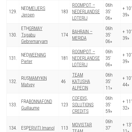
ROOMPOT –
06h
NED
MEIJERS
+ 10′
129.
183
NEDERLANDSE
35′
Jeroen
39»
LOTERIJ
06»
ETH
GRMAY
06h
BAHRAIN –
+ 10′
130.
Tsgabu
174
35′
MERIDA
39»
Gebremaryam
06»
ROOMPOT –
06h
NED
WEENING
+ 10′
131.
181
NEDERLANDSE
35′
Pieter
39»
LOTERIJ
06»
TEAM
06h
RUS
MAMYKIN
+ 10′
132.
46
KATUSHA
35′
Matvey
44»
ALPECIN
11»
COFIDIS,
06h
FRA
BONNAFOND
+ 11′
133.
123
SOLUTIONS
35′
Guillaume
32»
CREDITS
59»
06h
MOVISTAR
+ 13′
134.
ESP
ERVITI Imanol
113
37′
TEAM
11»