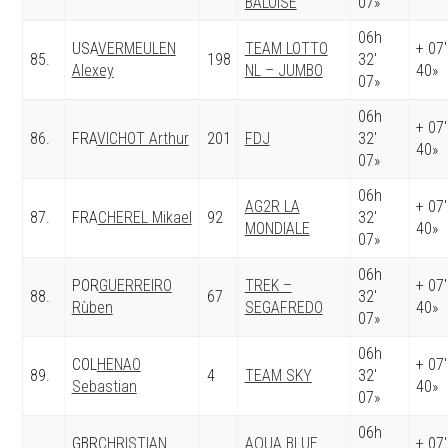
BALOISE
07»
06h
USA
VERMEULEN
TEAM LOTTO
+ 07′
85.
198
32′
Alexey
NL – JUMBO
40»
07»
06h
+ 07′
86.
FRA
VICHOT Arthur
201
FDJ
32′
40»
07»
06h
AG2R LA
+ 07′
87.
FRA
CHEREL Mikael
92
32′
MONDIALE
40»
07»
06h
POR
GUERREIRO
TREK –
+ 07′
88.
67
32′
Rùben
SEGAFREDO
40»
07»
06h
COL
HENAO
+ 07′
89.
4
TEAM SKY
32′
Sebastian
40»
07»
06h
GBR
CHRISTIAN
AQUA BLUE
+ 07′