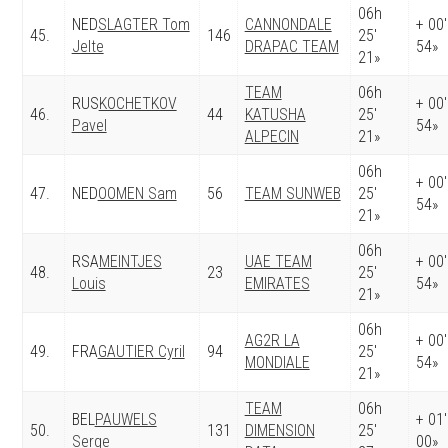
06h
NED
SLAGTER Tom
CANNONDALE
+ 00′
45.
146
25′
Jelte
DRAPAC TEAM
54»
21»
TEAM
06h
RUS
KOCHETKOV
+ 00′
46.
44
KATUSHA
25′
Pavel
54»
ALPECIN
21»
06h
+ 00′
47.
NED
OOMEN Sam
56
TEAM SUNWEB
25′
54»
21»
06h
RSA
MEINTJES
UAE TEAM
+ 00′
48.
23
25′
Louis
EMIRATES
54»
21»
06h
AG2R LA
+ 00′
49.
FRA
GAUTIER Cyril
94
25′
MONDIALE
54»
21»
TEAM
06h
BEL
PAUWELS
+ 01′
50.
131
DIMENSION
25′
Serge
00»