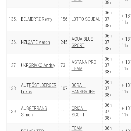
38»
06h
+ 13′
135.
BEL
MERTZ Remy
156
LOTTO SOUDAL
37′
11»
38»
06h
AQUA BLUE
+ 13′
136.
NZL
GATE Aaron
245
37′
SPORT
11»
38»
06h
ASTANA PRO
+ 13′
137.
UKR
GRIVKO Andriy
73
37′
TEAM
11»
38»
06h
AUT
PÖSTLBERGER
BORA –
+ 13′
138.
107
37′
Lukas
HANSGROHE
11»
38»
06h
AUS
GERRANS
ORICA –
+ 13′
139.
11
37′
Simon
SCOTT
11»
38»
TEAM
06h