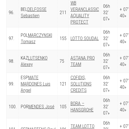
WB
06h
BEL
DELFOSSE
VERANCLASSIC
+ 07′
96.
211
32′
Sebastien
AQUALITY
40»
07»
PROTECT
06h
POL
MARCZYNSKI
+ 07′
97.
155
LOTTO SOUDAL
32′
Tomasz
40»
07»
06h
KAZ
LUTSENKO
ASTANA PRO
+ 07′
98.
75
32′
Alexey
TEAM
40»
07»
ESP
MATE
COFIDIS,
06h
+ 07′
99.
MARDONES Luis
121
SOLUTIONS
32′
40»
Angel
CREDITS
07»
06h
BORA –
+ 07′
100.
POR
MENDES José
105
32′
HANSGROHE
40»
07»
06h
TEAM LOTTO
+ 07′