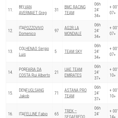
06h
BEL
VAN
BMC RACING
+ 00′
11.
31
24′
AVERMAET Greg
TEAM
07»
34»
06h
ITA
POZZOVIVO
AG2R LA
+ 00′
12.
97
24′
Domenico
MONDIALE
07»
34»
06h
COL
HENAO Sergio
+ 00′
13.
5
TEAM SKY
24′
Luis
07»
34»
06h
POR
FARIA DA
UAE TEAM
+ 00′
14.
21
24′
COSTA Rui Alberto
EMIRATES
10»
37»
06h
DEN
FUGLSANG
ASTANA PRO
+ 00′
15.
71
24′
Jakob
TEAM
10»
37»
06h
TREK –
+ 00′
16.
ITA
FELLINE Fabio
65
24′
SEGAFREDO
14»