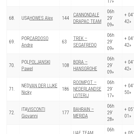
17»
06h
CANNONDALE
+ 04′
68.
USA
HOWES Alex
144
29′
DRAPAC TEAM
42»
09»
06h
POR
CARDOSO
TREK –
+ 04′
69.
63
29′
Andre
SEGAFREDO
42»
09»
06h
POL
POLJANSKI
BORA –
+ 04′
70.
108
29′
Pawel
HANSGROHE
42»
09»
ROOMPOT –
06h
NED
VAN DER LIJKE
+ 04′
71.
186
NEDERLANDSE
29′
Nicky
50»
LOTERIJ
17»
06h
ITA
VISCONTI
BAHRAIN –
+ 05′
72.
177
29′
Giovanni
MERIDA
01»
28»
06h
UAE TEAM
+ 05′