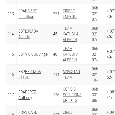
06h
FRA
HIVERT
DIRECT
+ 07′
113.
224
32′
Jonathan
ENERGIE
40»
07»
TEAM
06h
ESP
LOSADA
+ 07′
114.
45
KATUSHA
32′
Alberto
40»
ALPECIN
07»
TEAM
06h
+ 07′
115.
ESP
VICIOSO Angel
48
KATUSHA
32′
40»
ALPECIN
07»
06h
ESP
HERRADA
MOVISTAR
+ 07′
116.
114
32′
Jesús
TEAM
52»
19»
COFIDIS,
06h
FRA
PEREZ
+ 08′
117.
126
SOLUTIONS
33′
Anthony
41»
CREDITS
08»
06h
FRA
SICARD
DIRECT
+ 09′