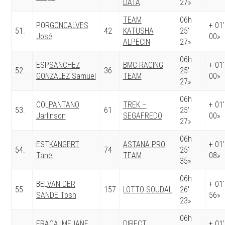
DATA
27»
TEAM
06h
POR
GONCALVES
+ 01′
51.
42
KATUSHA
25′
José
00»
ALPECIN
27»
06h
ESP
SANCHEZ
BMC RACING
+ 01′
52.
36
25′
GONZALEZ Samuel
TEAM
00»
27»
06h
COL
PANTANO
TREK –
+ 01′
53.
61
25′
Jarlinson
SEGAFREDO
00»
27»
06h
EST
KANGERT
ASTANA PRO
+ 01′
54.
74
25′
Tanel
TEAM
08»
35»
06h
BEL
VAN DER
+ 01′
55.
157
LOTTO SOUDAL
26′
SANDE Tosh
56»
23»
06h
FRA
CALMEJANE
DIRECT
+ 01′