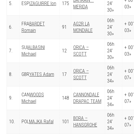
BAHRAIN –
+ 00′
5.
ESP
IZAGUIRRE Ion
175
24′
MERIDA
03»
30»
06h
FRA
BARDET
AG2R LA
+ 00′
6.
91
24′
Romain
MONDIALE
03»
30»
06h
SUI
ALBASINI
ORICA –
+ 00′
7.
12
24′
Michael
SCOTT
03»
30»
06h
ORICA –
+ 00′
8.
GBR
YATES Adam
17
24′
SCOTT
07»
34»
06h
CAN
WOODS
CANNONDALE
+ 00′
9.
148
24′
Michael
DRAPAC TEAM
07»
34»
06h
BORA –
+ 00′
10.
POL
MAJKA Rafal
101
24′
HANSGROHE
07»
34»