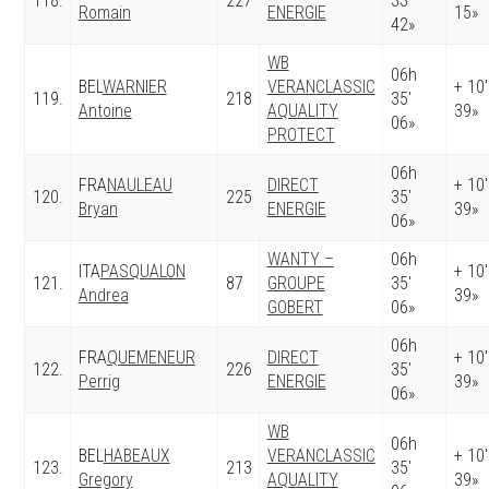
118.
227
33′
Romain
ENERGIE
15»
42»
WB
06h
BEL
WARNIER
VERANCLASSIC
+ 10′
119.
218
35′
Antoine
AQUALITY
39»
06»
PROTECT
06h
FRA
NAULEAU
DIRECT
+ 10′
120.
225
35′
Bryan
ENERGIE
39»
06»
WANTY –
06h
ITA
PASQUALON
+ 10′
121.
87
GROUPE
35′
Andrea
39»
GOBERT
06»
06h
FRA
QUEMENEUR
DIRECT
+ 10′
122.
226
35′
Perrig
ENERGIE
39»
06»
WB
06h
BEL
HABEAUX
VERANCLASSIC
+ 10′
123.
213
35′
Gregory
AQUALITY
39»