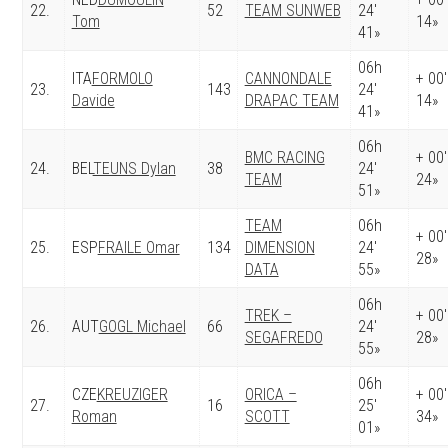
22.
52
TEAM SUNWEB
24′
Tom
14»
41»
06h
ITA
FORMOLO
CANNONDALE
+ 00′
23.
143
24′
Davide
DRAPAC TEAM
14»
41»
06h
BMC RACING
+ 00′
24.
BEL
TEUNS Dylan
38
24′
TEAM
24»
51»
TEAM
06h
+ 00′
25.
ESP
FRAILE Omar
134
DIMENSION
24′
28»
DATA
55»
06h
TREK –
+ 00′
26.
AUT
GOGL Michael
66
24′
SEGAFREDO
28»
55»
06h
CZE
KREUZIGER
ORICA –
+ 00′
27.
16
25′
Roman
SCOTT
34»
01»