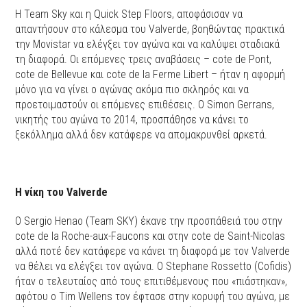
Η Team Sky και η Quick Step Floors, αποφάσισαν να
απαντήσουν στο κάλεσμα του Valverde, βοηθώντας πρακτικά
την Movistar να ελέγξει τον αγώνα και να καλύψει σταδιακά
τη διαφορά. Οι επόμενες τρεις αναβάσεις – cote de Pont,
cote de Bellevue και cote de la Ferme Libert – ήταν η αφορμή
μόνο για να γίνει ο αγώνας ακόμα πιο σκληρός και να
προετοιμαστούν οι επόμενες επιθέσεις. Ο Simon Gerrans,
νικητής του αγώνα το 2014, προσπάθησε να κάνει το
ξεκόλλημα αλλά δεν κατάφερε να απομακρυνθεί αρκετά.
Η νίκη του Valverde
Ο Sergio Henao (Team SKY) έκανε την προσπάθειά του στην
cote de la Roche-aux-Faucons και στην cote de Saint-Nicolas
αλλά ποτέ δεν κατάφερε να κάνει τη διαφορά με τον Valverde
να θέλει να ελέγξει τον αγώνα. Ο Stephane Rossetto (Cofidis)
ήταν ο τελευταίος από τους επιτιθέμενους που «πιάστηκαν»,
αφότου ο Tim Wellens τον έφτασε στην κορυφή του αγώνα, με