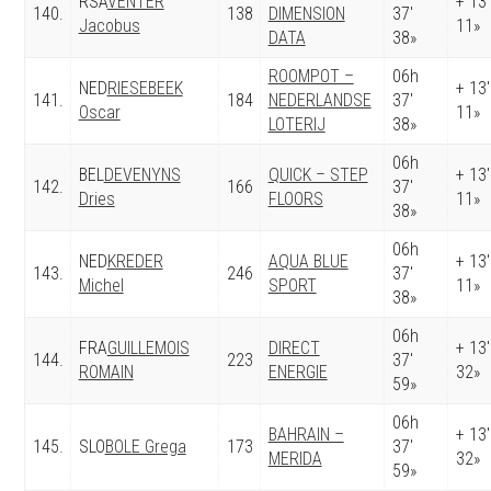
RSA
VENTER
+ 13′
140.
138
DIMENSION
37′
Jacobus
11»
DATA
38»
ROOMPOT –
06h
NED
RIESEBEEK
+ 13′
141.
184
NEDERLANDSE
37′
Oscar
11»
LOTERIJ
38»
06h
BEL
DEVENYNS
QUICK – STEP
+ 13′
142.
166
37′
Dries
FLOORS
11»
38»
06h
NED
KREDER
AQUA BLUE
+ 13′
143.
246
37′
Michel
SPORT
11»
38»
06h
FRA
GUILLEMOIS
DIRECT
+ 13′
144.
223
37′
ROMAIN
ENERGIE
32»
59»
06h
BAHRAIN –
+ 13′
145.
SLO
BOLE Grega
173
37′
MERIDA
32»
59»