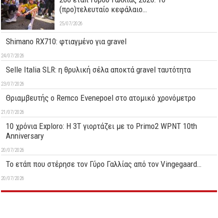
(προ)τελευταίο κεφάλαιο…
25/07/2026
Shimano RX710: φτιαγμένο για gravel
24/07/2026
Selle Italia SLR: η θρυλική σέλα αποκτά gravel ταυτότητα
23/07/2026
Θριαμβευτής ο Remco Evenepoel στο ατομικό χρονόμετρο
21/07/2026
10 χρόνια Exploro: Η 3T γιορτάζει με το Primo2 WPNT 10th
Anniversary
20/07/2026
Το ετάπ που στέρησε τον Γύρο Γαλλίας από τον Vingegaard…
20/07/2026