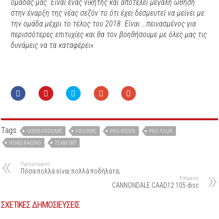
ομάδας μας. Είναι ένας νικητής και αποτελεί μεγάλη ώθηση
στην έναρξη της νέας σεζόν το ότι έχει δεσμευτεί να μείνει με
την ομάδα μέχρι το τέλος του 2018. Είναι …πεινασμένος για
περισσότερες επιτυχίες και θα τον βοηθήσουμε με όλες μας τις
δυνάμεις να τα καταφέρει».
Tags
CHRIS FROOME
FROOME
PRO RIDER
PRO TOUR
ROAD RACING
TEAM SKY
Προηγούμενη
Πόσα πολλά είναι πολλά ποδήλατα;
Επόμενη
CANNONDALE CAAD12 105 disc
ΣΧΕΤΙΚΕΣ ΔΗΜΟΣΙΕΥΣΕΙΣ