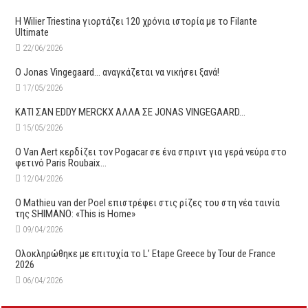
H Wilier Triestina γιορτάζει 120 χρόνια ιστορία με το Filante
Ultimate
22/06/2026
O Jonas Vingegaard… αναγκάζεται να νικήσει ξανά!
17/05/2026
ΚΑΤΙ ΣΑΝ EDDY MERCKX ΑΛΛΑ ΣΕ JONAS VINGEGAARD…
15/05/2026
O Van Aert κερδίζει τον Pogacar σε ένα σπριντ για γερά νεύρα στο
φετινό Paris Roubaix…
12/04/2026
Ο Mathieu van der Poel επιστρέφει στις ρίζες του στη νέα ταινία
της SHIMANO: «This is Home»
09/04/2026
Oλοκληρώθηκε με επιτυχία το L’ Etape Greece by Tour de France
2026
06/04/2026