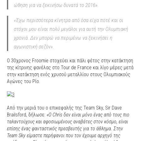
ώθηση για να ξεκινήσω δυνατά το 2016».
«Έχω περισσότερα κίνητρα από όσα είχα ποτέ και οι
στόχοι μου είναι πολύ μεγάλοι για αυτή την Ολυμπιακή
χρονιά. Δεν μπορώ να περιμένω να ξεκινήσει η
αγωνιστική σεζόν».
Ο 30χρονος Froomie στοχεύει και πάλι φέτος στην κατάκτηση
της κίτρινης φανέλας στο Tour de France και λίγο μέρες μετά
στην κατάκτηση ενός χρυσού μεταλλίου στους Ολυμπιακούς
Αγώνες του Ρίο.
Από την μεριά του ο επικεφαλής της Team Sky, Sir Dave
Brailsford, δήλωσε:
«Ο Chris δεν είναι μόνο ένας από τους πιο
ταλαντούχους και αφοσιωμένους αναβάτες στον κόσμο, είναι
επίσης ένας φανταστικός πρεσβευτής για το άθλημα. Στην
Team Sky είμαστε περήφανοι που τον έχουμε αρχηγό της