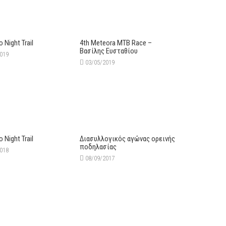
o Night Trail
4th Meteora MTB Race –
Βασίλης Ευσταθίου
2019
03/05/2019
o Night Trail
Διασυλλογικός αγώνας ορεινής
ποδηλασίας
2018
08/09/2017