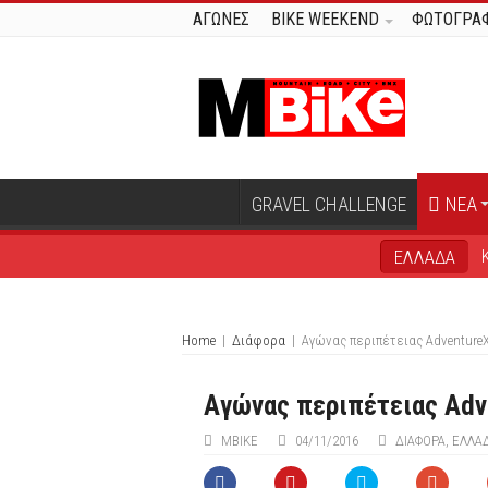
ΑΓΩΝΕΣ
BIKE WEEKEND
ΦΩΤΟΓΡΑΦ
GRAVEL CHALLENGE
ΝΕΑ
ΕΛΛΑΔΑ
Home
|
Διάφορα
|
Aγώνας περιπέτειας AdventureX
Aγώνας περιπέτειας Adv
ΜΒIKE
04/11/2016
ΔΙΆΦΟΡΑ
,
ΕΛΛΑ