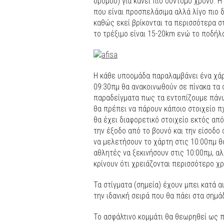
δρόμου) για κάνει πιο σύντομο χρόνο. Η
που είναι προσπελάσιμα αλλά λίγο πιο 
καθώς εκεί βρίκονται τα περισσότερα σ
το τρέξιμο είναι 15-20km ενώ το ποδήλ
Η κάθε υποομάδα παραλαμβάνει ένα χάρτ
09:30πμ θα ανακοινωθούν σε πίνακα τα 
παραδείγματα πως τα εντοπίζουμε πάνω
θα πρέπει να πάρουν κάποιο στοιχείο πχ
θα έχει διαφορετικό στοιχείο εκτός απ
την έξοδο από το βουνό και την είσοδο 
να μελετήσουν το χάρτη στις 10:00πμ θα
αθλητές να ξεκινήσουν στις 10:00πμ, α
κρίνουν ότι χρειάζονται περισσότερο χ
Τα στίγματα (σημεία) έχουν μπει κατά 
την ιδανική σειρά που θα πάει στα σημάδ
Το ασφάλτινο κομμάτι θα θεωρηθεί ως π