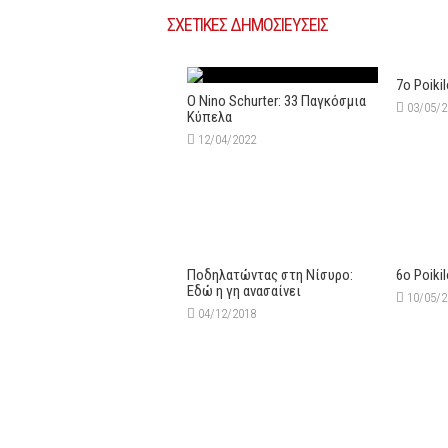
ΣΧΕΤΙΚΕΣ ΔΗΜΟΣΙΕΥΣΕΙΣ
7ο Poikil
O Nino Schurter: 33 Παγκόσμια
03/05/
Κύπελα
12/04/2022
Ποδηλατώντας στη Νίσυρο:
6o Poikil
Εδώ η γη ανασαίνει
10/05/
04/12/2018