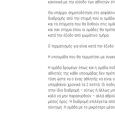
κανονικά με την είσοδο των αθλητών στ
Θα υπάρχει σηματοδότηση στο ασφάλτιν
διαδρομής από την στιγμή που οι ομάδε
και τα στίγματα που θα δοθούν στις ομ
και σαν στίγμα όπου οι ομάδες θα πρέπ
κατά την έξοδο από χωμάτινο τμήμα.
Ο τερματισμός για είναι κατά την έξοδο
Η υποομάδα που θα τερματίσει με συγκε
Η ομάδα δρομέων όπως και η ομάδα ποδη
αθλητές της κάθε υποομάδας δεν πρέπει
τόση ώστε να ο ένας αθλητής να είναι 
υπερβαίνει χρονικά τα 2 λεπτά. Οι ποδ
στην ίδια διαδρομή – ούτως ή άλλως μπ
καλό να μην παρασυρθούν – αλλά αθροίζ
μέσος όρος. Η διαδρομή επιλέγεται από τ
σύντομη. Η ομάδα με το μικρότερο μέσο 