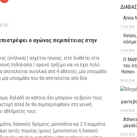
ΔΙΑΒΑΣ
Anna M
ειας
11/06/2026
Rimini
 επιστρέφει ο αγώνας περιπέτειας στην
κόσμο 
13/04/2026
ας (ενήλικας) ασχέτου ηλικίας, είτε διαθέτει είτε
Ο Math
ρεινή ποδηλασία / ορεινό τρέξιμο και να έχει πολύ
του στ
α αποτελείται συνολικά από 4 αθλητές, μία υποομάδα
Home»
ι μία υποομάδα που θα αποτελείται από δύο
09/04/2026
ομα, δηλαδή αν κάποιοι δεν μπορούν να βρούν τους
ραντεβο
ετοχή απλά δε θα συμπεριλιφθούν στη γενική
ου αθλήματός τους.
07/04/2026
Athens
μάτια, δασικούς δρόμους, μονοπάτια και 2-3 κομμάτια
μεγαλύ
βρει εκτός πορείας ίχνους (μονοπατιού ή δασικού
25/03/2026