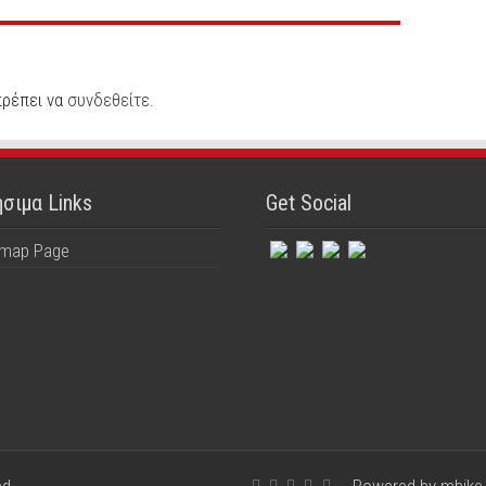
πρέπει να
συνδεθείτε
.
σιμα Links
Get Social
emap Page
ed
Powered by mbike.