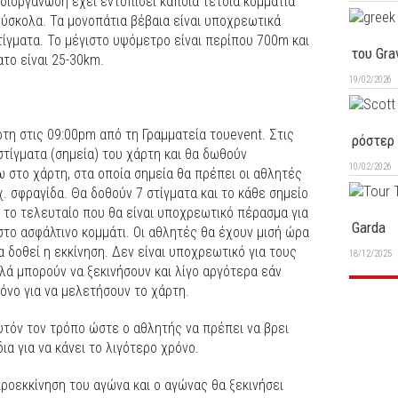
 διοργάνωση έχει εντοπίσει κάποια τέτοια κομμάτια
δύσκολα. Τα μονοπάτια βέβαια είναι υποχρεωτικά
τίγματα. Το μέγιστο υψόμετρο είναι περίπου 700m και
του Gra
ατο είναι 25-30km.
19/02/2026
η στις 09:00pm από τη Γραμματεία τουevent. Στις
ρόστερ 
στίγματα (σημεία) του χάρτη και θα δωθούν
10/02/2026
 στο χάρτη, στα οποία σημεία θα πρέπει οι αθλητές
. σφραγίδα. Θα δοθούν 7 στίγματα και το κάθε σημείο
ό το τελευταίο που θα είναι υποχρεωτικό πέρασμα για
Garda
στο ασφάλτινο κομμάτι. Οι αθλητές θα έχουν μισή ώρα
 δοθεί η εκκίνηση. Δεν είναι υποχρεωτικό για τους
18/12/2025
λλά μπορούν να ξεκινήσουν και λίγο αργότερα εάν
ρόνο για να μελετήσουν το χάρτη.
αυτόν τον τρόπο ώστε ο αθλητής να πρέπει να βρει
ια για να κάνει το λιγότερο χρόνο.
ροεκκίνηση του αγώνα και ο αγώνας θα ξεκινήσει