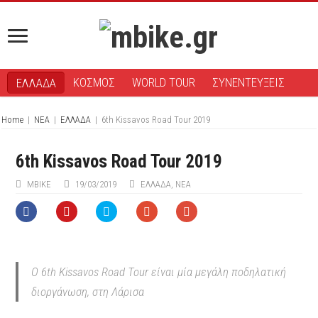
ΚΟΣΜΟΣ
WORLD TOUR
ΣΥΝΕΝΤΕΥΞΕΙΣ
ΕΛΛΑΔΑ
Home
|
ΝΕΑ
|
ΕΛΛΑΔΑ
|
6th Kissavos Road Tour 2019
6th Kissavos Road Tour 2019
ΜΒIKE
19/03/2019
ΕΛΛΑΔΑ
,
ΝΕΑ
Ο 6th Kissavos Road Tour είναι μία μεγάλη ποδηλατική
διοργάνωση, στη Λάρισα