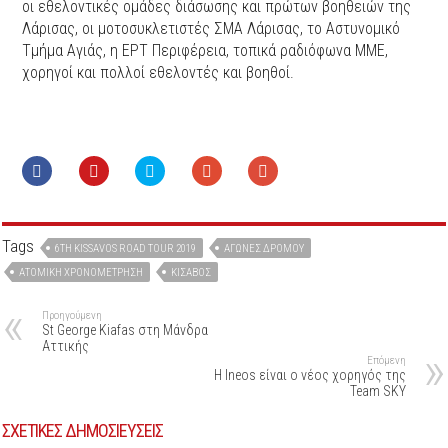
οι εθελοντικές ομάδες διάσωσης και πρώτων βοηθειών της
Λάρισας, οι μοτοσυκλετιστές ΣΜΑ Λάρισας, το Αστυνομικό
Τμήμα Αγιάς, η ΕΡΤ Περιφέρεια, τοπικά ραδιόφωνα ΜΜΕ,
χορηγοί και πολλοί εθελοντές και βοηθοί.
Tags
6TH KISSAVOS ROAD TOUR 2019
ΑΓΏΝΕΣ ΔΡΌΜΟΥ
ΑΤΟΜΙΚΉ ΧΡΟΝΟΜΈΤΡΗΣΗ
ΚΊΣΑΒΟΣ
Προηγούμενη
St George Kiafas στη Μάνδρα
Αττικής
Επόμενη
H Ineos είναι ο νέος χορηγός της
Team SKY
ΣΧΕΤΙΚΕΣ ΔΗΜΟΣΙΕΥΣΕΙΣ