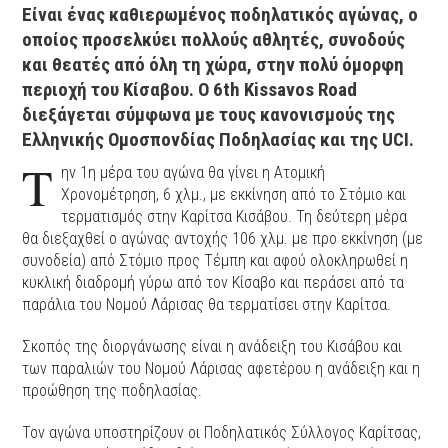
Είναι ένας καθιερωμένος ποδηλατικός αγώνας, ο
οποίος προσελκύει πολλούς αθλητές, συνοδούς
και θεατές από όλη τη χώρα, στην πολύ όμορφη
περιοχή του Κίσαβου. Ο 6th Kissavos Road
διεξάγεται σύμφωνα με τους κανονισμούς της
Ελληνικής Ομοσπονδίας Ποδηλασίας και της UCI.
Τ
ην 1η μέρα του αγώνα θα γίνει η Ατομική
Χρονομέτρηση, 6 χλμ., με εκκίνηση από το Στόμιο και
τερματισμός στην Καρίτσα Κισάβου. Τη δεύτερη μέρα
θα διεξαχθεί ο αγώνας αντοχής 106 χλμ. με προ εκκίνηση (με
συνοδεία) από Στόμιο προς Τέμπη και αφού ολοκληρωθεί η
κυκλική διαδρομή γύρω από τον Κίσαβο και περάσει από τα
παράλια του Νομού Λάρισας θα τερματίσει στην Καρίτσα.
Σκοπός της διοργάνωσης είναι η ανάδειξη του Κισάβου και
των παραλιών του Νομού Λάρισας αφετέρου η ανάδειξη και η
προώθηση της ποδηλασίας.
Τον αγώνα υποστηρίζουν οι Ποδηλατικός Σύλλογος Καρίτσας,