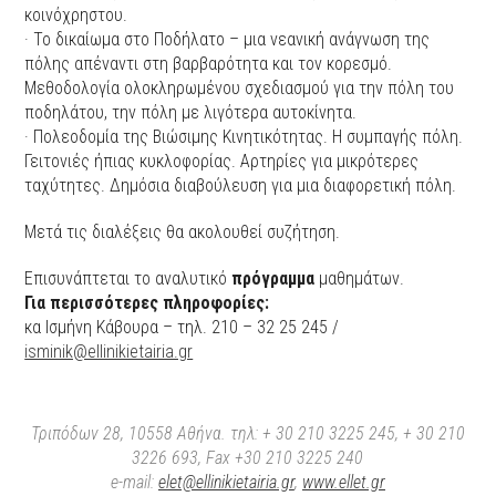
κοινόχρηστου.
· Το δικαίωμα στο Ποδήλατο – μια νεανική ανάγνωση της
πόλης απέναντι στη βαρβαρότητα και τον κορεσμό.
Μεθοδολογία ολοκληρωμένου σχεδιασμού για την πόλη του
ποδηλάτου, την πόλη με λιγότερα αυτοκίνητα.
· Πολεοδομία της Βιώσιμης Κινητικότητας. Η συμπαγής πόλη.
Γειτονιές ήπιας κυκλοφορίας. Αρτηρίες για μικρότερες
ταχύτητες. Δημόσια διαβούλευση για μια διαφορετική πόλη.
Μετά τις διαλέξεις θα ακολουθεί συζήτηση.
Επισυνάπτεται το αναλυτικό
πρόγραμμα
μαθημάτων.
Για περισσότερες πληροφορίες:
κα Ισμήνη Κάβουρα – τηλ. 210 – 32 25 245 /
isminik@ellinikietairia.gr
Τριπόδων 28, 10558 Αθήνα. τηλ: + 30 210 3225 245, + 30 210
3226 693, Fax +30 210 3225 240
e-mail:
elet@ellinikietairia.gr
,
www.ellet.gr