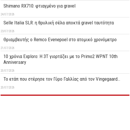
Shimano RX710: φτιαγμένο για gravel
24/07/2026
Selle Italia SLR: η θρυλική σέλα αποκτά gravel ταυτότητα
23/07/2026
Θριαμβευτής ο Remco Evenepoel στο ατομικό χρονόμετρο
21/07/2026
10 χρόνια Exploro: Η 3T γιορτάζει με το Primo2 WPNT 10th
Anniversary
20/07/2026
Το ετάπ που στέρησε τον Γύρο Γαλλίας από τον Vingegaard…
20/07/2026