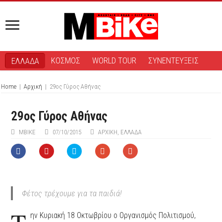
ΚΟΣΜΟΣ
WORLD TOUR
ΣΥΝΕΝΤΕΥΞΕΙΣ
ΕΛΛΑΔΑ
Home
|
Αρχική
|
29ος Γύρος Αθήνας
29ος Γύρος Αθήνας
MBIKE
07/10/2015
ΑΡΧΙΚΉ
,
ΕΛΛΑΔΑ
Φέτος τρέχουμε για τα παιδιά!
ην Κυριακή 18 Οκτωβρίου ο Οργανισμός Πολιτισμού,