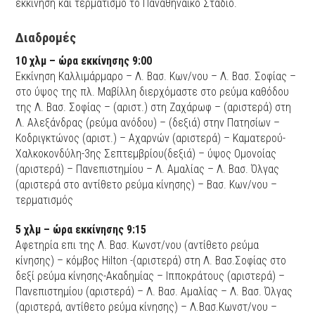
εκκίνηση και τερματισμό το Παναθηναϊκό Στάδιο.
Διαδρομές
10 χλμ – ώρα εκκίνησης 9:00
Eκκίνηση Καλλιμάρμαρο – Λ. Βασ. Κων/νου – Λ. Βασ. Σοφίας –
στο ύψος της πλ. Μαβίλλη διερχόμαστε στο ρεύμα καθόδου
της Λ. Βασ. Σοφίας – (αριστ.) στη Ζαχάρωφ – (αριστερά) στη
Λ. Αλεξάνδρας (ρεύμα ανόδου) – (δεξιά) στην Πατησίων –
Κοδριγκτώνος (αριστ.) – Αχαρνών (αριστερά) – Καματερού-
Χαλκοκονδύλη-3ης Σεπτεμβρίου(δεξιά) – ύψος Ομονοίας
(αριστερά) – Πανεπιστημίου – Λ. Αμαλίας – Λ. Βασ. Όλγας
(αριστερά στο αντίθετο ρεύμα κίνησης) – Βασ. Κων/νου –
τερματισμός
5 χλμ – ώρα εκκίνησης 9:15
Αφετηρία επι της Λ. Βασ. Κωνστ/νου (αντίθετο ρεύμα
κίνησης) – κόμβος Hilton -(αριστερά) στη Λ. Βασ.Σοφίας στο
δεξί ρεύμα κίνησης-Ακαδημίας – Ιπποκράτους (αριστερά) –
Πανεπιστημίου (αριστερά) – Λ. Βασ. Αμαλίας – Λ. Βασ. Όλγας
(αριστερά, αντίθετο ρεύμα κίνησης) – Λ.Βασ.Κωνστ/νου –