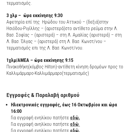
τερματισμός.
3 χλμ – ώρα εκκίνησης 9:30
Αφετηρία επί της Ηρώδου του Αττικού – (δεξιά)στην
Ησιόδου-Ριγίλλης – (αριστερά)στο αντίθετο ρεύμα στην Λ.
Βασ. Σοφίας – (αριστερά) – στη Λ. Αμαλίας (αριστερά) – στη
Λ. Βασ. Όλγας – (αριστερά) στη Λ. Βασ. Κωνστ/νου –
τερματισμός επι της Λ. Βασ. Κωνστ/νου.
1χλμ/ΑΜΕΑ – ώρα εκκίνησης 9:15
Πινακοθήκη(κόμβος Hilton)-αντίθετη κίνηση δρομέων προς το
Καλλιμάρμαρο-Καλλιμάρμαρο(τερματισμός)
Εγγραφές & Παραλαβή αριθμού
Ηλεκτρονικές εγγραφές, έως 16 Οκτωβρίου και ώρα
16:00
Για εγγραφή ενηλίκου πατήστε
εδώ.
Για εγγραφή ανηλίκου πατήστε
εδώ
.
Για εγγραφή ενηλίκου πατήστε
εδώ.