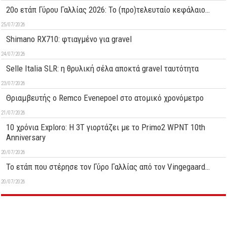
20ο ετάπ Γύρου Γαλλίας 2026: Το (προ)τελευταίο κεφάλαιο…
25/07/2026
Shimano RX710: φτιαγμένο για gravel
24/07/2026
Selle Italia SLR: η θρυλική σέλα αποκτά gravel ταυτότητα
23/07/2026
Θριαμβευτής ο Remco Evenepoel στο ατομικό χρονόμετρο
21/07/2026
10 χρόνια Exploro: Η 3T γιορτάζει με το Primo2 WPNT 10th
Anniversary
20/07/2026
Το ετάπ που στέρησε τον Γύρο Γαλλίας από τον Vingegaard…
20/07/2026