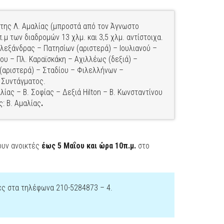
ί της Λ. Αμαλίας (μπροστά από τον Άγνωστο
π.μ των διαδρομών 13 χλμ. και 3,5 χλμ. αντίστοιχα.
Αλεξάνδρας – Πατησίων (αριστερά) – Ιουλιανού –
ου – Πλ. Καραϊσκάκη – Αχιλλέως (δεξιά) –
(αριστερά) – Σταδίου – Φιλελλήνων –
 Συντάγματος.
λίας – Β. Σοφίας – Δεξιά Hilton – Β. Κωνσταντίνου
ς: Β. Αμαλίας
.
ουν ανοικτές
έως 5 Μαΐου και ώρα 10π.μ.
στο
ς στα τηλέφωνα 210-5284873 – 4.