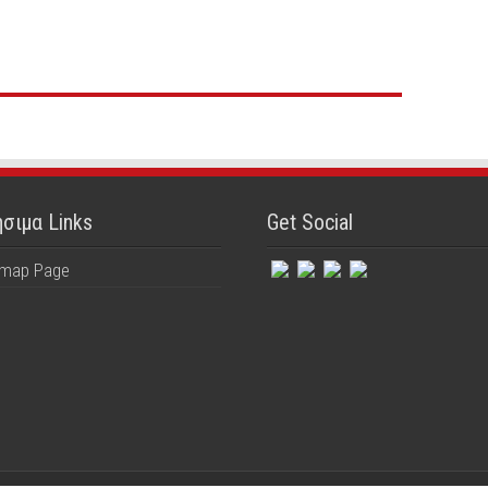
σιμα Links
Get Social
emap Page