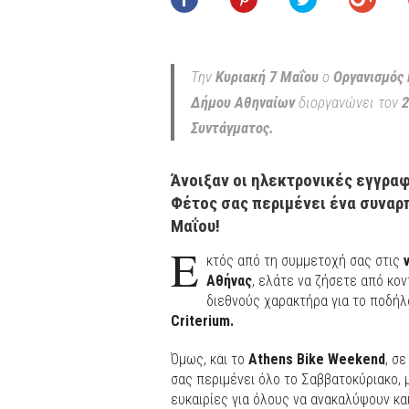
Την
Κυριακή 7 Μαΐου
ο
Οργανισμός 
Δήμου Αθηναίων
διοργανώνει τον
2
Συντάγματος.
Άνοιξαν οι ηλεκτρονικές εγγραφ
Φέτος σας περιμένει ένα συναρπ
Μαΐου!
Ε
κτός από τη συμμετοχή σας στις
Αθήνας
, ελάτε να ζήσετε από κο
διεθνούς χαρακτήρα για το ποδήλ
Criterium.
Όμως, και το
Athens Bike Weekend
, σ
σας περιμένει όλο το Σαββατοκύριακο, 
ευκαιρίες για όλους να ανακαλύψουν κα