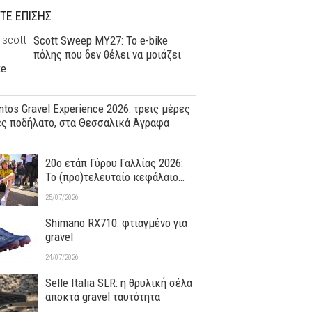
ΤΕ ΕΠΙΣΗΣ
Scott Sweep MY27: Το e-bike
πόλης που δεν θέλει να μοιάζει
ke
tos Gravel Experience 2026: τρεις μέρες
ες ποδήλατο, στα Θεσσαλικά Άγραφα
20ο ετάπ Γύρου Γαλλίας 2026:
Το (προ)τελευταίο κεφάλαιο…
25/07/2026
Shimano RX710: φτιαγμένο για
gravel
24/07/2026
Selle Italia SLR: η θρυλική σέλα
αποκτά gravel ταυτότητα