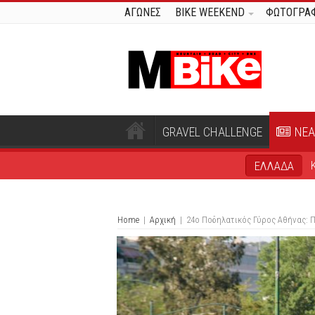
ΑΓΩΝΕΣ
BIKE WEEKEND
ΦΩΤΟΓΡΑΦ
GRAVEL CHALLENGE
ΝΕΑ
ΕΛΛΑΔΑ
Home
|
Αρχική
|
24ο Ποδηλατικός Γύρος Αθήνας: Π