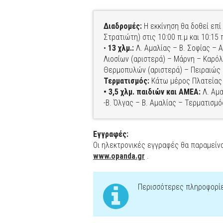
Διαδρομές:
Η εκκίνηση θα δοθεί επ
Στρατιώτη) στις 10:00 π.μ και 10:15 
•
13 χλμ.:
Λ. Αμαλίας – Β. Σοφίας – 
Λιοσίων (αριστερά) – Μάρνη – Καρόλ
Θερμοπυλών (αριστερά) – Πειραιώς 
Τερματισμός:
Κάτω μέρος Πλατείας
• 3,5 χλμ. παιδιών και ΑΜΕΑ:
Λ. Αμα
-Β. Όλγας – Β. Αμαλίας – Τερματισμό
Εγγραφές:
Οι ηλεκτρονικές εγγραφές θα παραμείν
www.opanda.gr
.
Περισσότερες πληροφορίε