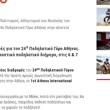
Πολιτισμού, Αθλητισμού και Νεολαίας του
4ο Ποδηλατικό Γύρο Αθήνας στην πλατεία
ο
ές για τον 24
Ποδηλατικό Γύρο Αθήνας.
αστικό ποδηλατικό διήμερο, στις 6 & 7
ου
νέες διαδρομές
του
24
Ποδηλατικού Γύρου
ντά την πρώτη αμιγώς αγωνιστική διοργάνωση
ατο στην Αθήνα, το
1st Athens International
ε συνεργασία με το Mbike, πιστό στο ραντεβού του, θα
με δράσεις, παιχνίδια, έκθεση ποδηλάτων και
ι να χαρούν το ποδήλατο!