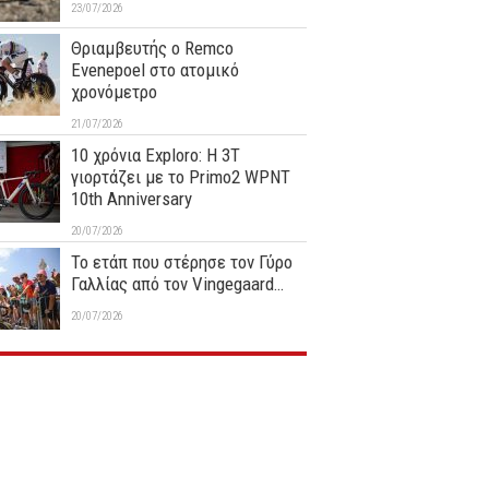
23/07/2026
Θριαμβευτής ο Remco
Evenepoel στο ατομικό
χρονόμετρο
21/07/2026
10 χρόνια Exploro: Η 3T
γιορτάζει με το Primo2 WPNT
10th Anniversary
20/07/2026
Το ετάπ που στέρησε τον Γύρο
Γαλλίας από τον Vingegaard…
20/07/2026