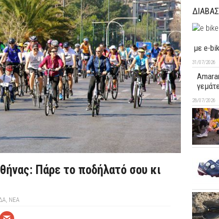
ΔΙΑΒΑΣ
με e-bi
31/07/2026
Amaran
γεμάτ
28/07/2026
θήνας: Πάρε το ποδήλατό σου κι
ΔΑ
,
ΝΕΑ